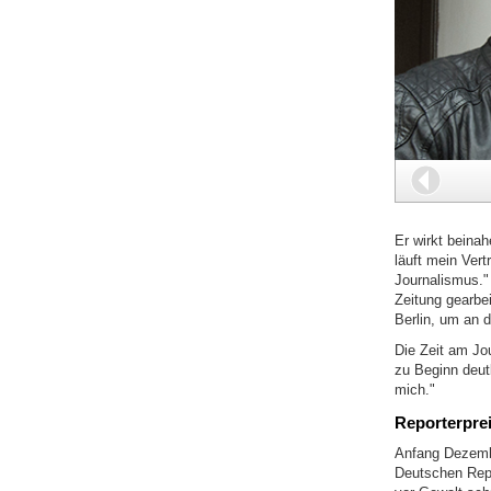
Zurüc
Er wirkt beinah
läuft mein Vert
Journalismus." 
Zeitung gearbe
Berlin, um an 
Die Zeit am Jou
zu Beginn deut
mich."
Reporterpre
Anfang Dezembe
Deutschen Repo