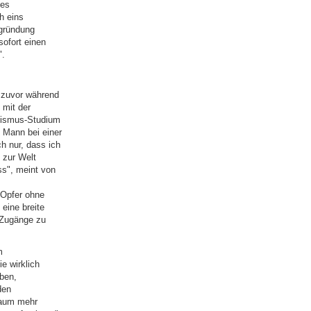
des
h eins
mgründung
sofort einen
".
e zuvor während
 mit der
lismus-Studium
n Mann bei einer
h nur, dass ich
 zur Welt
s", meint von
"Opfer ohne
eine breite
e Zugänge zu
m
e wirklich
ben,
den
kaum mehr