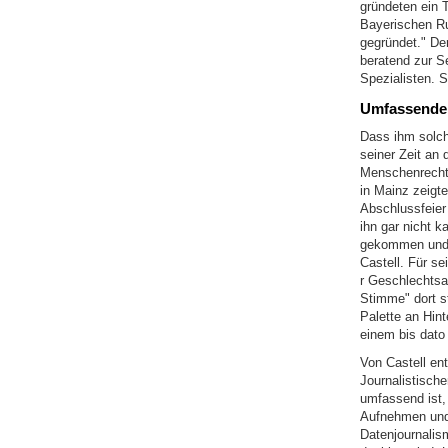
gründeten ein
Bayerischen Ru
gegründet." De
beratend zur Se
Spezialisten. 
Umfassende 
Dass ihm solch
seiner Zeit an 
Menschenrechts
in Mainz zeigte
Abschlussfeier
ihn gar nicht 
gekommen und 
Castell. Für se
r Geschlechtsa
Stimme" dort st
Palette an Hin
einem bis dat
Von Castell en
Journalistische
umfassend ist,
Aufnehmen und 
Datenjournalis