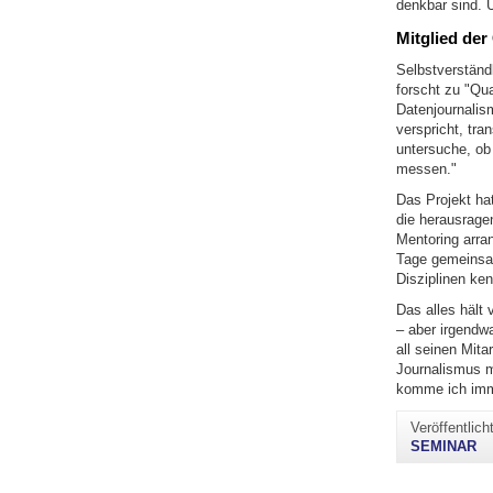
denkbar sind. U
Mitglied de
Selbstverständl
forscht zu "Qua
Datenjournalis
verspricht, tra
untersuche, ob
messen."
Das Projekt ha
die herausragen
Mentoring arran
Tage gemeinsam
Disziplinen ken
Das alles hält 
– aber irgendw
all seinen Mit
Journalismus m
komme ich immer
Veröffentlic
SEMINAR