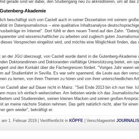
nd gerade sind wir dabei, den Studiengang neu zu akkreditieren, um all das z
r Gutenberg-Akademie
ich beschäftigt sich von Castell auch in seiner Dissertation mit seinem groß
lität im Datenjournalismus – eine qualitative Inhaltsanalyse deutschsprachige
musbeiträge im Internet". Dort fühlt er dem neuen Trend auf den Zahn. "Daten
nsparenter und wissenschaftlicher zu arbeiten und zugleich guten Journalismus
 dieses Versprechen eingelöst wird, und möchte eine Möglichkeit finden, das 
t an der JGU überzeugt, von Castell wurde damit in die Gutenberg-Akademi
den Doktorandinnen und Doktoranden vielfältige Unterstützung bietet, ein spe
giert und den Kontakt über die Fächergrenzen fördert. "Voriges Jahr waren wir
 auf Studienfahrt in Sevilla. Es war sehr spannend, die Leute aus den vers
nen zu lernen, von ihren Themen zu hören und von ihrer unterschiedlichen Art
von Castell aber auf Dauer nicht in Mainz. "Seit Ende 2013 bin ich nun hier. I
ann muss ich einfach weiterziehen. Am liebsten würde ich das Journalistisch
arbeitern und Studierenden, seinen kleinen Macken und seinen großen Ansprü
it an meine nächste Station nehmen. Das geht natürlich nicht, aber für einen
 gern wieder", bekräftigt er.
ht am
1. Februar 2019
|
Veröffentlicht in
KÖPFE
|
Verschlagwortet
JOURNALI