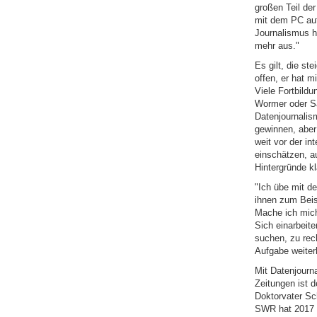
großen Teil der
mit dem PC auf
Journalismus he
mehr aus."
Es gilt, die st
offen, er hat m
Viele Fortbild
Wormer oder Sa
Datenjournalis
gewinnen, aber
weit vor der in
einschätzen, a
Hintergründe k
"Ich übe mit d
ihnen zum Beis
Mache ich mich
Sich einarbeit
suchen, zu rech
Aufgabe weite
Mit Datenjourn
Zeitungen ist 
Doktorvater Sc
SWR hat 2017 e