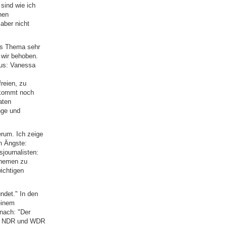
 sind wie ich
hen
aber nicht
das Thema sehr
 wir behoben.
aus: Vanessa
reien, zu
 kommt noch
aten
nge und
erum. Ich zeige
n Ängste:
journalisten:
Themen zu
ichtigen
ndet." In den
einem
 nach: "Der
et. NDR und WDR