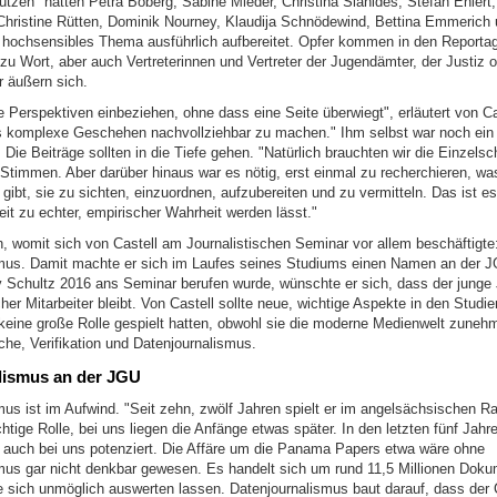
tzen" hatten Petra Boberg, Sabine Mieder, Christina Sianides, Stefan Ehlert
 Christine Rütten, Dominik Nourney, Klaudija Schnödewind, Bettina Emmerich 
n hochsensibles Thema ausführlich aufbereitet. Opfer kommen in den Reporta
zu Wort, aber auch Vertreterinnen und Vertreter der Jugendämter, der Justiz od
r äußern sich.
le Perspektiven einbeziehen, ohne dass eine Seite überwiegt", erläutert von Ca
 komplexe Geschehen nachvollziehbar zu machen." Ihm selbst war noch ein 
 Die Beiträge sollten in die Tiefe gehen. "Natürlich brauchten wir die Einzelsc
Stimmen. Aber darüber hinaus war es nötig, erst einmal zu recherchieren, wa
bt, sie zu sichten, einzuordnen, aufzubereiten und zu vermitteln. Das ist es
it zu echter, empirischer Wahrheit werden lässt."
, womit sich von Castell am Journalistischen Seminar vor allem beschäftigte:
mus. Damit machte er sich im Laufes seines Studiums einen Namen an der J
v Schultz 2016 ans Seminar berufen wurde, wünschte er sich, dass der junge J
her Mitarbeiter bleibt. Von Castell sollte neue, wichtige Aspekte in den Studi
r keine große Rolle gespielt hatten, obwohl sie die moderne Medienwelt zuneh
che, Verifikation und Datenjournalismus.
lismus an der JGU
mus ist im Aufwind. "Seit zehn, zwölf Jahren spielt er im angelsächsischen R
ige Rolle, bei uns liegen die Anfänge etwas später. In den letzten fünf Jahr
r auch bei uns potenziert. Die Affäre um die Panama Papers etwa wäre ohne
mus gar nicht denkbar gewesen. Es handelt sich um rund 11,5 Millionen Doku
e sich unmöglich auswerten lassen. Datenjournalismus baut darauf, dass der