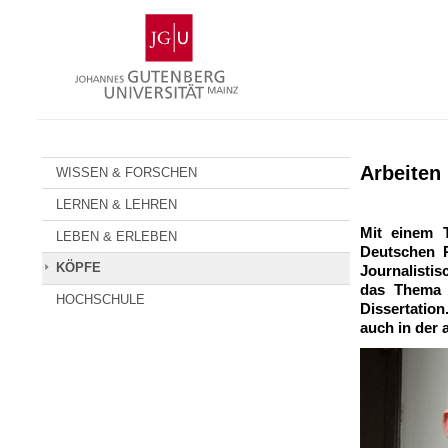
Zum
Johannes
Inhalt
Gutenberg-
springen
Universität
Mainz
Arbeiten 
WISSEN & FORSCHEN
LERNEN & LEHREN
Mit einem 
LEBEN & ERLEBEN
Deutschen R
KÖPFE
Journalistis
das Thema D
HOCHSCHULE
Dissertation
auch in der