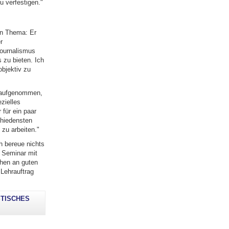
u verfestigen."
en Thema: Er
r
journalismus
 zu bieten. Ich
objektiv zu
e aufgenommen,
zielles
 für ein paar
chiedensten
 zu arbeiten."
ch bereue nichts
e Seminar mit
chen an guten
 Lehrauftrag
STISCHES