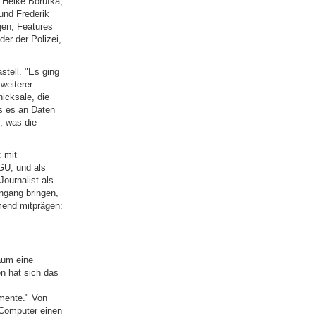
, Heike Borufka,
und Frederik
gen, Features
er der Polizei,
stell. "Es ging
weiterer
hicksale, die
s es an Daten
, was die
 mit
GU, und als
ournalist als
engang bringen,
mend mitprägen:
aum eine
en hat sich das
mente." Von
 Computer einen