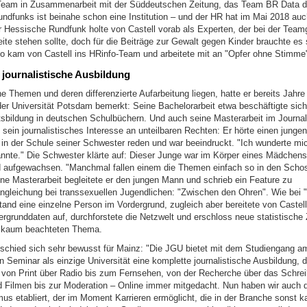
 Team in Zusammenarbeit mit der Süddeutschen Zeitung, das Team BR Data 
ndfunks ist beinahe schon eine Institution – und der HR hat im Mai 2018 auc
r Hessische Rundfunk holte von Castell vorab als Experten, der bei der Tea
ite stehen sollte, doch für die Beiträge zur Gewalt gegen Kinder brauchte es 
So kam von Castell ins HRinfo-Team und arbeitete mit an "Opfer ohne Stimme
journalistische Ausbildung
e Themen und deren differenzierte Aufarbeitung liegen, hatte er bereits Jahr
der Universität Potsdam bemerkt: Seine Bachelorarbeit etwa beschäftigte sich
bildung in deutschen Schulbüchern. Und auch seine Masterarbeit im Journa
 sein journalistisches Interesse an unteilbaren Rechten: Er hörte einen junge
 in der Schule seiner Schwester reden und war beeindruckt. "Ich wunderte mic
kannte." Die Schwester klärte auf: Dieser Junge war im Körper eines Mädchens
aufgewachsen. "Manchmal fallen einem die Themen einfach so in den Schos
ine Masterarbeit begleitete er den jungen Mann und schrieb ein Feature zu
ngleichung bei transsexuellen Jugendlichen: "Zwischen den Ohren". Wie bei 
and eine einzelne Person im Vordergrund, zugleich aber bereitete von Castell 
tergrunddaten auf, durchforstete die Netzwelt und erschloss neue statistisch
o kaum beachteten Thema.
tschied sich sehr bewusst für Mainz: "Die JGU bietet mit dem Studiengang a
n Seminar als einzige Universität eine komplette journalistische Ausbildung, di
 von Print über Radio bis zum Fernsehen, von der Recherche über das Schrei
Filmen bis zur Moderation – Online immer mitgedacht. Nun haben wir auch 
mus etabliert, der im Moment Karrieren ermöglicht, die in der Branche sonst 