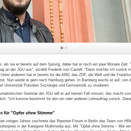
k
e, als sei er bereits auf dem Sprung, dabei hat er noch ein paar Monate Zeit.
rag an der JGU aus", erzählt Frederik von Castell. "Dann möchte ich zurück i
Unter anderem hat er bereits für die ARD, das ZDF, die Welt und die Frankfur
itet. Nun würde er gern nach Hamburg gehen. In Bamberg wuchs er auf, von d
der Universität Potsdam Soziologie und Germanistik zu studieren.
rnalistischen Seminar der JGU will er auf keinen Fall missen, das macht von 
lich: "Ich komme bestimmt für den ein oder anderen Lehrauftrag zurück. Darau
is für "Opfer ohne Stimme"
r vorigen Jahres zeichnete das Reporter-Forum in Berlin das Team von HRi
rterpreis in der Kategorie Multimedia aus: Mit "Opfer ohne Stimme – Wie wir