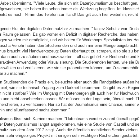
 Arbeit übernimmt. "Viele Leute, die sich mit Datenjournalismus beschäftigen,
gewachsen, sie haben ihn schon immer als Werkzeug begriffen. Im klassisc
ißt es noch: Nimm das Telefon zur Hand! Das gilt auch hier weiterhin, reicht 
eigende Flut der digitalen Daten nutzbar zu machen. "Tanjev Schultz war für 
ir Raum gelassen. Es gab vorher ein Defizit in digitaler Recherche, das haben
ungen wurden mir ermöglicht, und wir holten für Workshops Spezialisten ins H
scha Venohr haben den Studierenden und auch mir eine Menge beigebracht.
mus braucht viel Handwerkszeug: Daten überhaupt zu scrapen, also sie zu bef
 dann auch zu säubern und auszuwerten – all das gehört zur Recherche und
teraktiven Anwendung oder Visualisierung. Die Studierenden lernten, wie sie D
uswählen und verifizieren, wie sie sie präsentieren können, um Zusammenhä
lar zu machen."
en Studierenden die Praxis ein, beleuchte aber auch die Randgebiete außen h
piel, wie sie technisch Zugang zum Darknet bekommen. Da gibt es zu Begin
 nicht strafbar? Wie im Umgang mit Datenbergen gilt auch hier für Nachwuchs
en und nicht abschrecken lassen. Wir müssen in der Lage sein, überall nach 
erchieren, zu verifizieren. Nur so hat der Journalismus eine Chance, seiner w
rhin und allumfassend nachzukommen."
alismus lässt sich Karriere machen. "Datenteams werden zurzeit überall gegrü
der Datenjournalismus längst angekommen, wie eine Studie von Castell und s
hultz aus dem Jahr 2017 zeigt. Auch die öffentlich-rechtlichen Sender ziehen
in sehr ehrgeiziges Projekt mit einigen sehr wichtigen Recherchen gestart