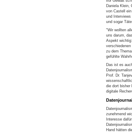
vor Gewalt schü
Daniela Klein,
von Castell ei
und Interviews 
und sogar Täte
"Wir wollten al
uns darum, das
Aspekt wichtig:
verschiedenen 
zu dem Thema gi
gefühlte Wahrhe
Das ist es auch
Datenjournalis
Prof. Dr. Tanje
wissenschaftlic
die dort bishe
digitale Recher
Datenjourna
Datenjournalis
zunehmend wicht
Interesse dafü
Datenjournalis
Hand hätten di