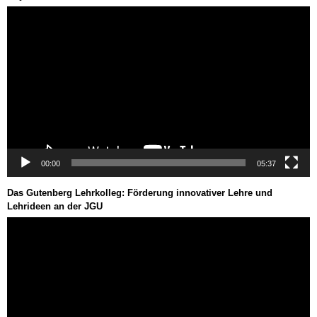
Video-
Player
00:00
05:37
Das Gutenberg Lehrkolleg: Förderung innovativer Lehre und
Lehrideen an der JGU
Video-
Player