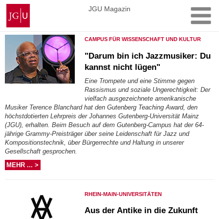
Zum
Johannes
JGU Magazin
Inhalt
Gutenberg-
springen
Universität
CAMPUS FÜR WISSENSCHAFT UND KULTUR
Mainz
"Darum bin ich Jazzmusiker: Du
kannst nicht lügen"
Eine Trompete und eine Stimme gegen
Rassismus und soziale Ungerechtigkeit: Der
vielfach ausgezeichnete amerikanische
Musiker Terence Blanchard hat den Gutenberg Teaching Award, den
höchstdotierten Lehrpreis der Johannes Gutenberg-Universität Mainz
(JGU), erhalten. Beim Besuch auf dem Gutenberg-Campus hat der 64-
jährige Grammy-Preisträger über seine Leidenschaft für Jazz und
Kompositionstechnik, über Bürgerrechte und Haltung in unserer
Gesellschaft gesprochen.
MEHR ... >
RHEIN-MAIN-UNIVERSITÄTEN
Aus der Antike in die Zukunft