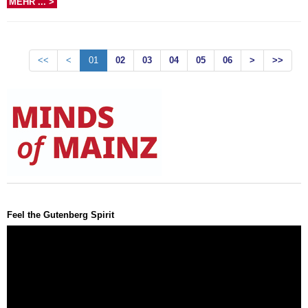
MEHR ... >
<<
<
01
02
03
04
05
06
>
>>
Feel the Gutenberg Spirit
Video-
Player