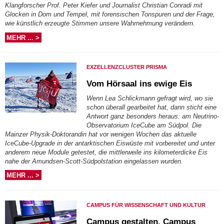
Klangforscher Prof. Peter Kiefer und Journalist Christian Conradi mit
Glocken in Dom und Tempel, mit forensischen Tonspuren und der Frage,
wie künstlich erzeugte Stimmen unsere Wahrnehmung verändern.
MEHR ... >
EXZELLENZCLUSTER PRISMA
Vom Hörsaal ins ewige Eis
Wenn Lea Schlickmann gefragt wird, wo sie
schon überall gearbeitet hat, dann sticht eine
Antwort ganz besonders heraus: am Neutrino-
Observatorium IceCube am Südpol. Die
Mainzer Physik-Doktorandin hat vor wenigen Wochen das aktuelle
IceCube-Upgrade in der antarktischen Eiswüste mit vorbereitet und unter
anderem neue Module getestet, die mittlerweile ins kilometerdicke Eis
nahe der Amundsen-Scott-Südpolstation eingelassen wurden.
MEHR ... >
CAMPUS FÜR WISSENSCHAFT UND KULTUR
Campus gestalten, Campus