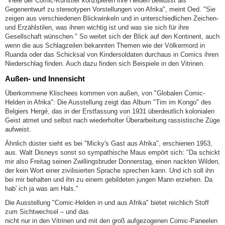
"Viele der Comic-Künstler konzipieren ihre Helden bewusst als
Gegenentwurf zu stereotypen Vorstellungen von Afrika", meint Oed. "Sie
zeigen aus verschiedenen Blickwinkeln und in unterschiedlichen Zeichen-
und Erzählstilen, was ihnen wichtig ist und was sie sich für ihre
Gesellschaft wünschen." So weitet sich der Blick auf den Kontinent, auch
wenn die aus Schlagzeilen bekannten Themen wie der Völkermord in
Ruanda oder das Schicksal von Kindersoldaten durchaus in Comics ihren
Niederschlag finden. Auch dazu finden sich Beispiele in den Vitrinen.
Außen- und Innensicht
Überkommene Klischees kommen von außen, von "Globalen Comic-
Helden in Afrika": Die Ausstellung zeigt das Album "Tim im Kongo" des
Belgiers Hergé, das in der Erstfassung von 1931 überdeutlich kolonialen
Geist atmet und selbst nach wiederholter Überarbeitung rassistische Züge
aufweist.
Ähnlich düster sieht es bei "Micky's Gast aus Afrika", erschienen 1953,
aus. Walt Disneys sonst so sympathische Maus empört sich: "Da schickt
mir also Freitag seinen Zwillingsbruder Donnerstag, einen nackten Wilden,
der kein Wort einer zivilisierten Sprache sprechen kann. Und ich soll ihn
bei mir behalten und ihn zu einem gebildeten jungen Mann erziehen. Da
hab' ich ja was am Hals."
Die Ausstellung "Comic-Helden in und aus Afrika" bietet reichlich Stoff
zum Sichtwechsel – und das
nicht nur in den Vitrinen und mit den groß aufgezogenen Comic-Paneelen