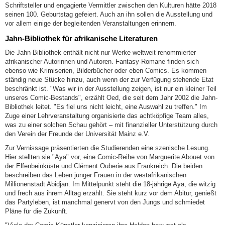
Schriftsteller und engagierte Vermittler zwischen den Kulturen hätte 2018
seinen 100. Geburtstag gefeiert. Auch an ihn sollen die Ausstellung und
vor allem einige der begleitenden Veranstaltungen erinnern.
Jahn-Bibliothek für afrikanische Literaturen
Die Jahn-Bibliothek enthält nicht nur Werke weltweit renommierter
afrikanischer Autorinnen und Autoren. Fantasy-Romane finden sich
ebenso wie Krimiserien, Bilderbücher oder eben Comics. Es kommen
ständig neue Stücke hinzu, auch wenn der zur Verfügung stehende Etat
beschränkt ist. "Was wir in der Ausstellung zeigen, ist nur ein kleiner Teil
unseres Comic-Bestands", erzählt Oed, die seit dem Jahr 2002 die Jahn-
Bibliothek leitet. "Es fiel uns nicht leicht, eine Auswahl zu treffen." Im
Zuge einer Lehrveranstaltung organisierte das achtköpfige Team alles,
was zu einer solchen Schau gehört – mit finanzieller Unterstützung durch
den Verein der Freunde der Universität Mainz e.V.
Zur Vernissage präsentierten die Studierenden eine szenische Lesung.
Hier stellten sie "Aya" vor, eine Comic-Reihe von Marguerite Abouet von
der Elfenbeinküste und Clément Ouberie aus Frankreich. Die beiden
beschreiben das Leben junger Frauen in der westafrikanischen
Millionenstadt Abidjan. Im Mittelpunkt steht die 18-jährige Aya, die witzig
und frech aus ihrem Alltag erzählt. Sie steht kurz vor dem Abitur, genießt
das Partyleben, ist manchmal genervt von den Jungs und schmiedet
Pläne für die Zukunft.