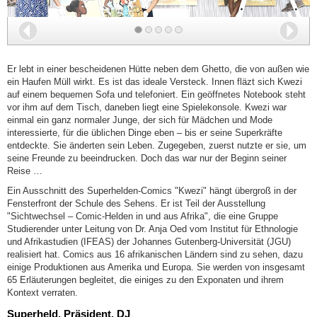
Zurück
Wei
Er lebt in einer bescheidenen Hütte neben dem Ghetto, die von außen wie
ein Haufen Müll wirkt. Es ist das ideale Versteck. Innen fläzt sich Kwezi
auf einem bequemen Sofa und telefoniert. Ein geöffnetes Notebook steht
vor ihm auf dem Tisch, daneben liegt eine Spielekonsole. Kwezi war
einmal ein ganz normaler Junge, der sich für Mädchen und Mode
interessierte, für die üblichen Dinge eben – bis er seine Superkräfte
entdeckte. Sie änderten sein Leben. Zugegeben, zuerst nutzte er sie, um
seine Freunde zu beeindrucken. Doch das war nur der Beginn seiner
Reise …
Ein Ausschnitt des Superhelden-Comics "Kwezi" hängt übergroß in der
Fensterfront der Schule des Sehens. Er ist Teil der Ausstellung
"Sichtwechsel – Comic-Helden in und aus Afrika", die eine Gruppe
Studierender unter Leitung von Dr. Anja Oed vom Institut für Ethnologie
und Afrikastudien (IFEAS) der Johannes Gutenberg-Universität (JGU)
realisiert hat. Comics aus 16 afrikanischen Ländern sind zu sehen, dazu
einige Produktionen aus Amerika und Europa. Sie werden von insgesamt
65 Erläuterungen begleitet, die einiges zu den Exponaten und ihrem
Kontext verraten.
Superheld, Präsident, DJ