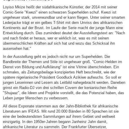
Loyiso Mkize heißt der südafrikanische Künstler, der 2014 mit seiner
Comic-Serie "Kwezi" einen schwarzen Superhelden schuf. Kwezi ist
ungeheuer stark, unverwundbar und er kann fliegen. Unter seiner smarten
Lederjacke trägt er ein gelbes T-Shirt mit dem Umriss des afrikanischen
Kontinents auf der Brust. Im Laufe der Serie macht der junge Mann eine
Entwicklung durch. Das zumindest deutet der Ausstellungstext an: "Nach
und nach findet er heraus, wer er wirklich ist, was es mit seinen
übermenschlichen Kräften auf sich hat und wozu das Schicksal ihn
ausersehen hat."
In der Ausstellung geht es jedoch nicht nur um Superhelden. Die
Bandbreite der Themen und Stile ist ungeheuer groß. "Comic-Helden im
Dienst von Bildung und Aufklärung" ist eine Vitrine überschrieben. Ein
schmales, als Zeitungsbeilage konzipiertes Heft beschreibt, wie der
spätere nigerianische Präsident Goodluck Azikiwe aufwuchs. So soll er
jungen Leserinnen und Lesern als Leitbild nahegebracht werden. Daneben
grinst ein Radio-DJ von drei schrillen Covern der kenianischen Reihe
"Shujaaz", die Ideen und Projekte vorstellt, die das Potenzial haben, das
Leben junger Menschen zu verbessern.
All diese Exponate stammen aus der Jahn-Bibliothek für afrikanische
Literaturen am IFEAS. Mit rund 20.000 Bänden in 80 Sprachen ist sie
eine der bedeutendsten Sammlungen auf ihrem Gebiet und weltweit
einzigartig. In den 1950er-Jahren begann Janheinz Jahn damit,
afrikanische Literatur zu sammeln. Der Frankfurter Übersetzer,