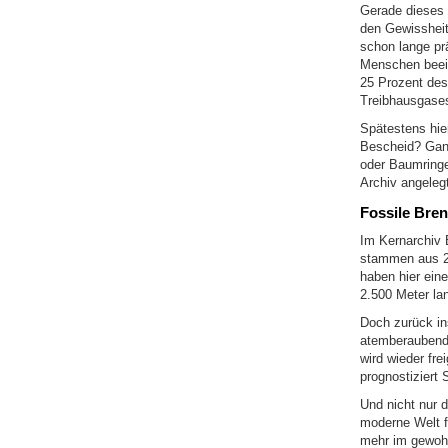
Gerade dieses 
den Gewissheit
schon lange prä
Menschen beein
25 Prozent des
Treibhausgases
Spätestens hie
Bescheid? Ganz
oder Baumringe
Archiv angelegt
Fossile Bren
Im Kernarchiv 
stammen aus 22
haben hier ein
2.500 Meter la
Doch zurück in
atemberaubende
wird wieder fre
prognostiziert 
Und nicht nur d
moderne Welt fu
mehr im gewohn