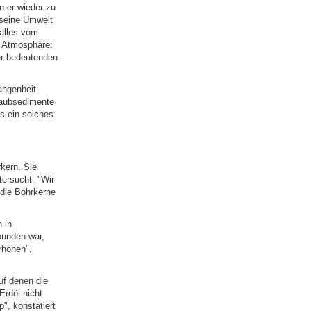
 er wieder zu
 seine Umwelt
 alles vom
e Atmosphäre:
er bedeutenden
angenheit
taubsedimente
s ein solches
kern. Sie
ersucht. "Wir
 die Bohrkerne
 in
bunden war,
rhöhen",
uf denen die
Erdöl nicht
", konstatiert