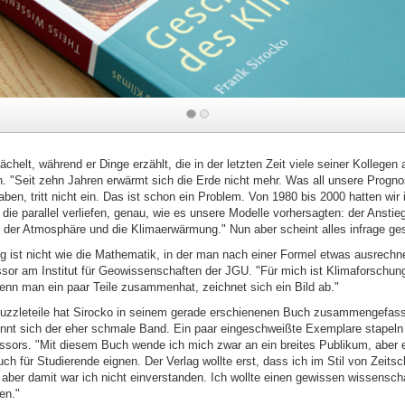
k
ächelt, während er Dinge erzählt, die in der letzten Zeit viele seiner Kollegen
. "Seit zehn Jahren erwärmt sich die Erde nicht mehr. Was all unsere Progn
ben, tritt nicht ein. Das ist schon ein Problem. Von 1980 bis 2000 hatten wir
die parallel verliefen, genau, wie es unsere Modelle vorhersagten: der Anstie
 der Atmosphäre und die Klimaerwärmung." Nun aber scheint alles infrage geste
g ist nicht wie die Mathematik, in der man nach einer Formel etwas ausrechn
ssor am Institut für Geowissenschaften der JGU. "Für mich ist Klimaforschung
enn man ein paar Teile zusammenhat, zeichnet sich ein Bild ab."
Puzzleteile hat Sirocko in seinem gerade erschienenen Buch zusammengefass
nnt sich der eher schmale Band. Ein paar eingeschweißte Exemplare stapeln
ssors. "Mit diesem Buch wende ich mich zwar an ein breites Publikum, aber e
ch für Studierende eignen. Der Verlag wollte erst, dass ich im Stil von Zeitsch
aber damit war ich nicht einverstanden. Ich wollte einen gewissen wissenscha
en."