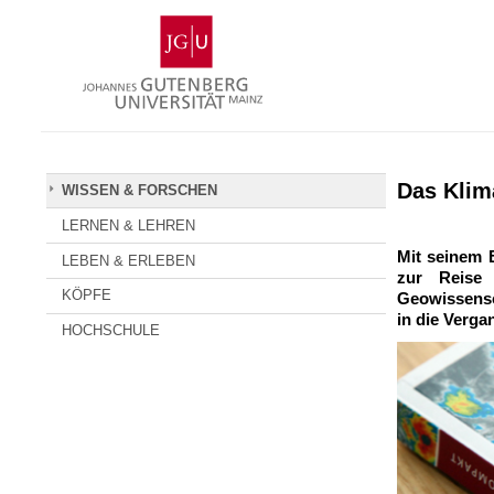
Zum
Johannes
Inhalt
Gutenberg-
springen
Universität
Mainz
Das Klima
WISSEN & FORSCHEN
LERNEN & LEHREN
Mit seinem 
LEBEN & ERLEBEN
zur Reise 
KÖPFE
Geowissensc
in die Verga
HOCHSCHULE