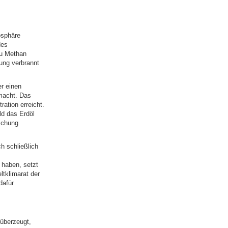
osphäre
des
zu Methan
ung verbrannt
er einen
macht. Das
ation erreicht.
ld das Erdöl
schung
h schließlich
haben, setzt
tklimarat der
dafür
überzeugt,