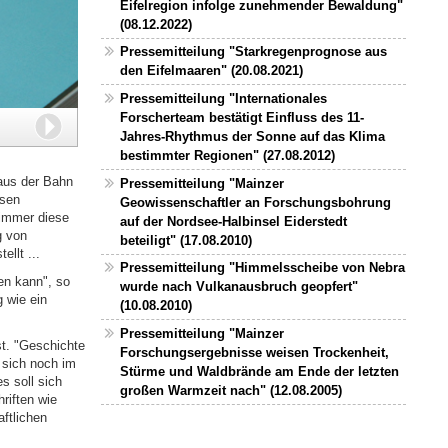
Eifelregion infolge zunehmender Bewaldung"
(08.12.2022)
Pressemitteilung "Starkregenprognose aus
den Eifelmaaren" (20.08.2021)
Pressemitteilung "Internationales
Forscherteam bestätigt Einfluss des 11-
Weiter
Jahres-Rhythmus der Sonne auf das Klima
bestimmter Regionen" (27.08.2012)
 aus der Bahn
Pressemitteilung "Mainzer
osen
Geowissenschaftler an Forschungsbohrung
 immer diese
auf der Nordsee-Halbinsel Eiderstedt
g von
beteiligt" (17.08.2010)
llt ...
Pressemitteilung "Himmelsscheibe von Nebra
en kann", so
wurde nach Vulkanausbruch geopfert"
 wie ein
(10.08.2010)
Pressemitteilung "Mainzer
t. "Geschichte
Forschungsergebnisse weisen Trockenheit,
 sich noch im
Stürme und Waldbrände am Ende der letzten
s soll sich
großen Warmzeit nach" (12.08.2005)
riften wie
ftlichen