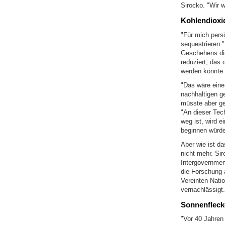
Sirocko. "Wir 
Kohlendioxi
"Für mich pers
sequestrieren.
Geschehens die
reduziert, das 
werden könnte.
"Das wäre eine 
nachhaltigen g
müsste aber ge
"An dieser Tech
weg ist, wird 
beginnen würde
Aber wie ist d
nicht mehr. Si
Intergovernmen
die Forschung 
Vereinten Nati
vernachlässigt.
Sonnenfleck
"Vor 40 Jahren