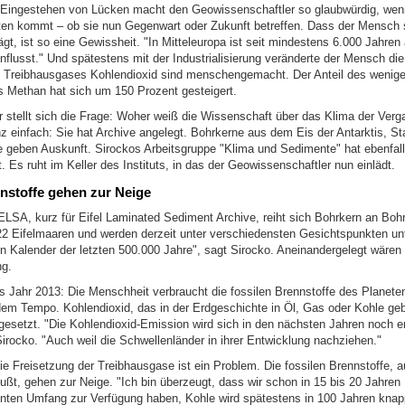
Eingestehen von Lücken macht den Geowissenschaftler so glaubwürdig, wenn
en kommt – ob sie nun Gegenwart oder Zukunft betreffen. Dass der Mensch
gt, ist so eine Gewissheit. "In Mitteleuropa ist seit mindestens 6.000 Jahren
flusst." Und spätestens mit der Industrialisierung veränderte der Mensch di
 Treibhausgases Kohlendioxid sind menschengemacht. Der Anteil des wenig
 Methan hat sich um 150 Prozent gesteigert.
r stellt sich die Frage: Woher weiß die Wissenschaft über das Klima der Verg
 einfach: Sie hat Archive angelegt. Bohrkerne aus dem Eis der Antarktis, S
 geben Auskunft. Sirockos Arbeitsgruppe "Klima und Sedimente" hat ebenfall
. Es ruht im Keller des Instituts, in das der Geowissenschaftler nun einlädt.
nstoffe gehen zur Neige
ELSA, kurz für Eifel Laminated Sediment Archive, reiht sich Bohrkern an Bohr
 Eifelmaaren und werden derzeit unter verschiedensten Gesichtspunkten unt
en Kalender der letzten 500.000 Jahre", sagt Sirocko. Aneinandergelegt wären
ng.
s Jahr 2013: Die Menschheit verbraucht die fossilen Brennstoffe des Planeten
m Tempo. Kohlendioxid, das in der Erdgeschichte in Öl, Gas oder Kohle ge
igesetzt. "Die Kohlendioxid-Emission wird sich in den nächsten Jahren noch e
Sirocko. "Auch weil die Schwellenländer in ihrer Entwicklung nachziehen."
ie Freisetzung der Treibhausgase ist ein Problem. Die fossilen Brennstoffe, a
ßt, gehen zur Neige. "Ich bin überzeugt, dass wir schon in 15 bis 20 Jahren 
ten Umfang zur Verfügung haben, Kohle wird spätestens in 100 Jahren knapp