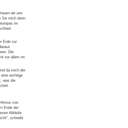
chauen wir uns
n Sie mich dann
leuropas im
chheit
er Erde zur
daraus
ren. Die
it vor allem im
ind da noch die
eine wichtige
t, was die
chert.
hythmus von
am Ende der
lexen Abläufe
icht", schreibt