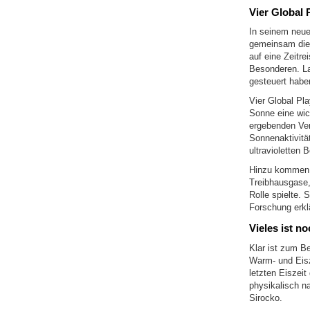
Vier Global 
In seinem neuen
gemeinsam die 
auf eine Zeitr
Besonderen. La
gesteuert habe
Vier Global Pla
Sonne eine wich
ergebenden Ver
Sonnenaktivitä
ultravioletten 
Hinzu kommen V
Treibhausgase,
Rolle spielte. 
Forschung erkl
Vieles ist n
Klar ist zum B
Warm- und Eisz
letzten Eiszeit
physikalisch na
Sirocko.