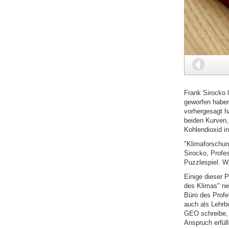
Zurüc
Frank Sirocko l
geworfen haben
vorhergesagt ha
beiden Kurven, 
Kohlendioxid in
"Klimaforschun
Sirocko, Profe
Puzzlespiel. W
Einige dieser 
des Klimas" ne
Büro des Profe
auch als Lehrbu
GEO schreibe, 
Anspruch erfüll