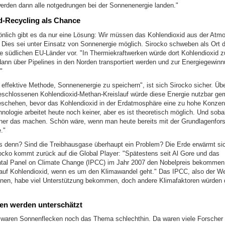
werden dann alle notgedrungen bei der Sonnenenergie landen."
d-Recycling als Chance
önlich gibt es da nur eine Lösung: Wir müssen das Kohlendioxid aus der Atm
" Dies sei unter Einsatz von Sonnenergie möglich. Sirocko schweben als Ort 
 südlichen EU-Länder vor. "In Thermiekraftwerken würde dort Kohlendioxid 
dann über Pipelines in den Norden transportiert werden und zur Energiegewinn
"
effektive Methode, Sonnenenergie zu speichern", ist sich Sirocko sicher. Üb
eschlossenen Kohlendioxid-Methan-Kreislauf würde diese Energie nutzbar ge
schehen, bevor das Kohlendioxid in der Erdatmosphäre eine zu hohe Konzentr
nologie arbeitet heute noch keiner, aber es ist theoretisch möglich. Und soba
einer das machen. Schön wäre, wenn man heute bereits mit der Grundlagenfor
."
as denn? Sind die Treibhausgase überhaupt ein Problem? Die Erde erwärmt sic
rocko kommt zurück auf die Global Player: "Spätestens seit Al Gore und das
tal Panel on Climate Change (IPCC) im Jahr 2007 den Nobelpreis bekommen 
auf Kohlendioxid, wenn es um den Klimawandel geht." Das IPCC, also der Wel
onen, habe viel Unterstützung bekommen, doch andere Klimafaktoren würden 
en werden unterschätzt
 waren Sonnenflecken noch das Thema schlechthin. Da waren viele Forscher 