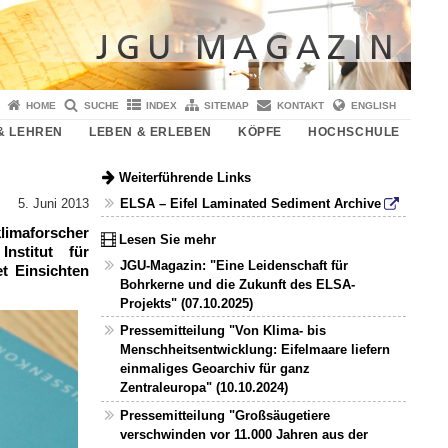
HOME
SUCHE
INDEX
SITEMAP
KONTAKT
ENGLISH
& LEHREN
LEBEN & ERLEBEN
KÖPFE
HOCHSCHULE
Weiterführende Links
ELSA – Eifel Laminated Sediment Archive
5. Juni 2013
limaforscher
Lesen Sie mehr
nstitut für
JGU-Magazin: "Eine Leidenschaft für
t Einsichten
Bohrkerne und die Zukunft des ELSA-
Projekts" (07.10.2025)
Pressemitteilung "Von Klima- bis
Menschheitsentwicklung: Eifelmaare liefern
einmaliges Geoarchiv für ganz
Zentraleuropa" (10.10.2024)
Pressemitteilung "Großsäugetiere
verschwinden vor 11.000 Jahren aus der