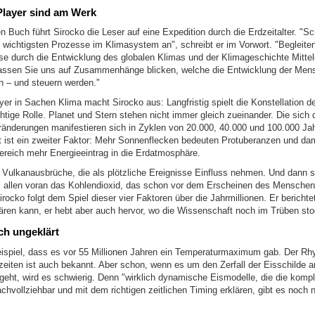
Player sind am Werk
 Buch führt Sirocko die Leser auf eine Expedition durch die Erdzeitalter. "S
wichtigsten Prozesse im Klimasystem an", schreibt er im Vorwort. "Begleite
eise durch die Entwicklung des globalen Klimas und der Klimageschichte Mitte
ssen Sie uns auf Zusammenhänge blicken, welche die Entwicklung der Mens
n – und steuern werden."
yer in Sachen Klima macht Sirocko aus: Langfristig spielt die Konstellation d
tige Rolle. Planet und Stern stehen nicht immer gleich zueinander. Die sich 
änderungen manifestieren sich in Zyklen von 20.000, 40.000 und 100.000 Jah
t ist ein zweiter Faktor: Mehr Sonnenflecken bedeuten Protuberanzen und dam
Bereich mehr Energieeintrag in die Erdatmosphäre.
ulkanausbrüche, die als plötzliche Ereignisse Einfluss nehmen. Und dann s
 allen voran das Kohlendioxid, das schon vor dem Erscheinen des Menschen 
Sirocko folgt dem Spiel dieser vier Faktoren über die Jahrmillionen. Er berichte
ären kann, er hebt aber auch hervor, wo die Wissenschaft noch im Trüben sto
och ungeklärt
eispiel, dass es vor 55 Millionen Jahren ein Temperaturmaximum gab. Der R
eiten ist auch bekannt. Aber schon, wenn es um den Zerfall der Eisschilde 
 geht, wird es schwierig. Denn "wirklich dynamische Eismodelle, die die komp
chvollziehbar und mit dem richtigen zeitlichen Timing erklären, gibt es noch n