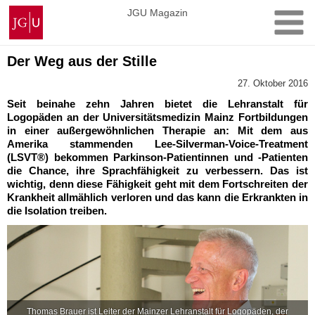
Zum
Johannes
JGU Magazin
Inhalt
Gutenberg-
springen
Universität
Mainz
Der Weg aus der Stille
27. Oktober 2016
Seit beinahe zehn Jahren bietet die Lehranstalt für
Logopäden an der Universitätsmedizin Mainz Fortbildungen
in einer außergewöhnlichen Therapie an: Mit dem aus
Amerika stammenden Lee-Silverman-Voice-Treatment
(LSVT®) bekommen Parkinson-Patientinnen und -Patienten
die Chance, ihre Sprachfähigkeit zu verbessern. Das ist
wichtig, denn diese Fähigkeit geht mit dem Fortschreiten der
Krankheit allmählich verloren und das kann die Erkrankten in
die Isolation treiben.
Thomas Brauer ist Leiter der Mainzer Lehranstalt für Logopäden, der