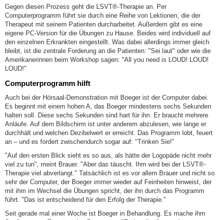
Gegen diesen Prozess geht die LSVT®-Therapie an. Per
Computerprogramm führt sie durch eine Reihe von Lektionen, die der
Therapeut mit seinem Patienten durcharbeitet. Außerdem gibt es eine
eigene PC-Version für die Übungen zu Hause. Beides wird individuell auf
den einzelnen Erkrankten eingestellt. Was dabei allerdings immer gleich
bleibt, ist die zentrale Forderung an die Patienten: "Sei laut" oder wie die
Amerikanerinnen beim Workshop sagen: "All you need is LOUD! LOUD!
LOUD!"
Computerprogramm hilft
Auch bei der Hörsaal-Demonstration mit Boeger ist der Computer dabei.
Es beginnt mit einem hohen A, das Boeger mindestens sechs Sekunden
halten soll. Diese sechs Sekunden sind hart für ihn. Er braucht mehrere
Anläufe. Auf dem Bildschirm ist unter anderem abzulesen, wie lange er
durchhält und welchen Dezibelwert er erreicht. Das Programm lobt, feuert
an – und es fordert zwischendurch sogar auf: "Trinken Sie!"
"Auf den ersten Blick sieht es so aus, als hätte der Logopäde nicht mehr
viel zu tun", meint Brauer. "Aber das täuscht. Ihm wird bei der LSVT®-
Therapie viel abverlangt." Tatsächlich ist es vor allem Brauer und nicht so
sehr der Computer, der Boeger immer wieder auf Feinheiten hinweist, der
mit ihm im Wechsel die Übungen spricht, der ihn durch das Programm
führt. "Das ist entscheidend für den Erfolg der Therapie."
Seit gerade mal einer Woche ist Boeger in Behandlung. Es mache ihm