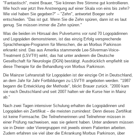
"Fantastisch", meint Brauer, "Sie können Ihre Stimme gut kontrollieren.
Wie hoch war jetzt Ihre Anstrengung auf einer Skala von eins bis zehn?
Wie viel haben Sie gegeben?" – "Zehn", antwortet Boeger sehr
entschieden. "Das ist gut. Wenn Sie die Zehn spüren, dann ist es laut
genug. Sie müssen immer die Zehn spüren."
Was die beiden im Hörsaal des Pulverturms vor rund 70 Logopädinnen
und Logopäden demonstrieren, ist das einzig Erfolg versprechende
Sprachtherapie-Programm für Menschen, die an Morbus Parkinson
erkrankt sind. Das aus Amerika stammende Lee-Silverman-Voice-
Treatment (LSVT®) wirkt, das hat unter anderem die Deutsche
Gesellschaft für Neurologie (DGN) bestätigt. Ausdrücklich empfiehlt sie
diese Therapie für die Behandlung von Morbus Parkinson.
Die Mainzer Lehranstalt für Logopäden ist der einzige Ort in Deutschland,
an dem Jahr für Jahr Fortbildungen zu LSVT® angeboten werden. "1987
begann die Entwicklung der Methode", blickt Brauer zurück. "2000 kam
sie nach Deutschland und seit 2007 halten wir die Kurse hier in Mainz
ab."
Nach zwei Tagen intensiver Schulung erhalten die Logopädinnen und
Logopäden ein Zertifikat – die meisten zumindest: Denn dieses Zertifikat
ist keine Formsache. Die Teilnehmerinnen und Teilnehmer müssen in
einer Prüfung nachweisen, was sie gelernt haben. Unter anderem müssen
sie in Dreier- oder Vierergruppen mit jeweils einem Patienten arbeiten.
Zudem erfahren sie viel über die Erkrankung Morbus Parkinson, über