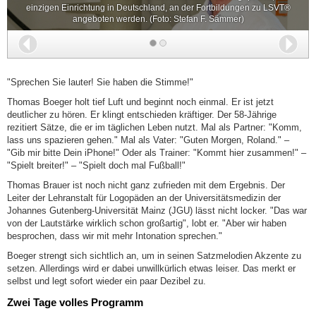
einzigen Einrichtung in Deutschland, an der Fortbildungen zu LSVT®
angeboten werden. (Foto: Stefan F. Sämmer)
Zurück
Wei
"Sprechen Sie lauter! Sie haben die Stimme!"
Thomas Boeger holt tief Luft und beginnt noch einmal. Er ist jetzt
deutlicher zu hören. Er klingt entschieden kräftiger. Der 58-Jährige
rezitiert Sätze, die er im täglichen Leben nutzt. Mal als Partner: "Komm,
lass uns spazieren gehen." Mal als Vater: "Guten Morgen, Roland." –
"Gib mir bitte Dein iPhone!" Oder als Trainer: "Kommt hier zusammen!" –
"Spielt breiter!" – "Spielt doch mal Fußball!"
Thomas Brauer ist noch nicht ganz zufrieden mit dem Ergebnis. Der
Leiter der Lehranstalt für Logopäden an der Universitätsmedizin der
Johannes Gutenberg-Universität Mainz (JGU) lässt nicht locker. "Das war
von der Lautstärke wirklich schon großartig", lobt er. "Aber wir haben
besprochen, dass wir mit mehr Intonation sprechen."
Boeger strengt sich sichtlich an, um in seinen Satzmelodien Akzente zu
setzen. Allerdings wird er dabei unwillkürlich etwas leiser. Das merkt er
selbst und legt sofort wieder ein paar Dezibel zu.
Zwei Tage volles Programm