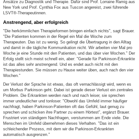
Ansätze zu Diagnostik und Therapie. Dafür sind Prof. Lorraine Ramig aus
New York und Prof. Cynthia Fox aus Tuscon angereist, zwei führende
LSVT®-Therapeutinnen.
Anstrengend, aber erfolgreich
"Die herkömmlichen Therapieformen bringen einfach nichts", sagt Brauer.
"Die Patienten kommen in der Regel ein Mal die Woche zum
Therapeuten. Das ist zu wenig. So gelingt die Übertragung in den Alltag
und damit in die tägliche Kommunikation nicht. Wir arbeiten vier Mal pro
Woche je eine Stunde mit den Patienten, und das über vier Wochen." Der
Erfolg stellt sich meist schnell ein, aber: "Gerade für Parkinson-Erkrankte
ist das alles sehr anstrengend. Und es endet auch nicht mit den
Therapiestunden. Sie müssen zu Hause weiter üben, auch nach den vier
Wochen."
Der Verlust der Sprache ist etwas, das oft vernachlässigt wird, wenn es
um Morbus Parkinson geht. Dabei ist gerade dieser Verlust ein zentrales
Problem. Die Erkrankten werden nach und nach leiser, sie sprechen
immer undeutlicher und tonloser. "Obwohl das Umfeld immer häufiger
nachfragt, haben Parkinson-Patienten oft das Gefühl, laut genug zu
sprechen und schicken ihre Partner zu einem Hörtest", ergänzt Brauer.
Frustriert von ständigem Nachfragen, verstummen am Ende viele. Die
Menschen im Umfeld übernehmen dieses Verhalten. "Das ist ein
schleichender Prozess, mit dem wir die Parkinson-Erkrankten
automatisch ausgrenzen."