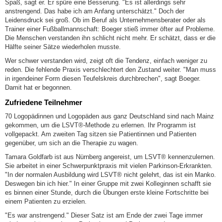
Spaß, sagt er. Er spüre eine Besserung. "Es ist allerdings sehr
anstrengend. Das habe ich am Anfang unterschätzt." Doch der
Leidensdruck sei groß. Ob im Beruf als Unternehmensberater oder als
Trainer einer Fußballmannschaft: Boeger stieß immer öfter auf Probleme.
Die Menschen verstanden ihn schlicht nicht mehr. Er schätzt, dass er die
Hälfte seiner Sätze wiederholen musste.
Wer schwer verstanden wird, zeigt oft die Tendenz, einfach weniger zu
reden. Die fehlende Praxis verschlechtert den Zustand weiter. "Man muss
in irgendeiner Form diesen Teufelskreis durchbrechen", sagt Boeger.
Damit hat er begonnen.
Zufriedene Teilnehmer
70 Logopädinnen und Logopäden aus ganz Deutschland sind nach Mainz
gekommen, um die LSVT®-Methode zu erlernen. Ihr Programm ist
vollgepackt. Am zweiten Tag sitzen sie Patientinnen und Patienten
gegenüber, um sich an die Therapie zu wagen.
Tamara Goldfarb ist aus Nürnberg angereist, um LSVT® kennenzulernen.
Sie arbeitet in einer Schwerpunktpraxis mit vielen Parkinson-Erkrankten.
"In der normalen Ausbildung wird LSVT® nicht gelehrt, das ist ein Manko.
Deswegen bin ich hier." In einer Gruppe mit zwei Kolleginnen schafft sie
es binnen einer Stunde, durch die Übungen erste kleine Fortschritte bei
einem Patienten zu erzielen.
"Es war anstrengend." Dieser Satz ist am Ende der zwei Tage immer