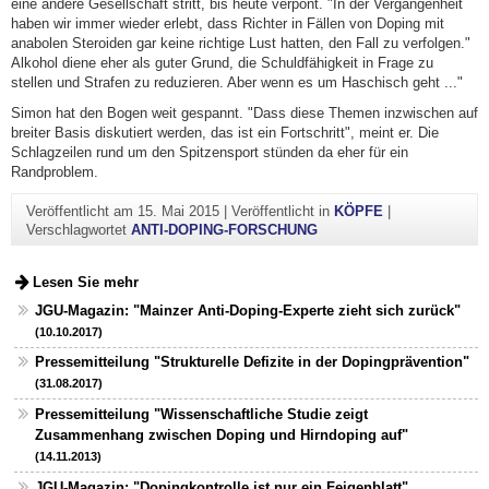
eine andere Gesellschaft stritt, bis heute verpönt. "In der Vergangenheit
haben wir immer wieder erlebt, dass Richter in Fällen von Doping mit
anabolen Steroiden gar keine richtige Lust hatten, den Fall zu verfolgen."
Alkohol diene eher als guter Grund, die Schuldfähigkeit in Frage zu
stellen und Strafen zu reduzieren. Aber wenn es um Haschisch geht ..."
Simon hat den Bogen weit gespannt. "Dass diese Themen inzwischen auf
breiter Basis diskutiert werden, das ist ein Fortschritt", meint er. Die
Schlagzeilen rund um den Spitzensport stünden da eher für ein
Randproblem.
Veröffentlicht am
15. Mai 2015
|
Veröffentlicht in
KÖPFE
|
Verschlagwortet
ANTI-DOPING-FORSCHUNG
Lesen Sie mehr
JGU-Magazin: "Mainzer Anti-Doping-Experte zieht sich zurück"
(10.10.2017)
Pressemitteilung "Strukturelle Defizite in der Dopingprävention"
(31.08.2017)
Pressemitteilung "Wissenschaftliche Studie zeigt
Zusammenhang zwischen Doping und Hirndoping auf"
(14.11.2013)
JGU-Magazin: "Dopingkontrolle ist nur ein Feigenblatt"