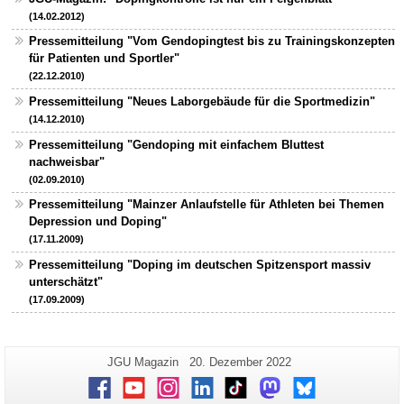
(14.02.2012)
Pressemitteilung "Vom Gendopingtest bis zu Trainingskonzepten
für Patienten und Sportler"
(22.12.2010)
Pressemitteilung "Neues Laborgebäude für die Sportmedizin"
(14.12.2010)
Pressemitteilung "Gendoping mit einfachem Bluttest
nachweisbar"
(02.09.2010)
Pressemitteilung "Mainzer Anlaufstelle für Athleten bei Themen
Depression und Doping"
(17.11.2009)
Pressemitteilung "Doping im deutschen Spitzensport massiv
unterschätzt"
(17.09.2009)
Zusätzliche
Seiten-
Letzte
JGU Magazin
20. Dezember 2022
Name:
Aktualisierung:
Informationen
Facebook
Youtube
Instagram
LinkedIn
TikTok
Mastodon
Bluesky
zu