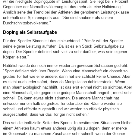
wir die niedrigste Dopingquote im Leistungssport. Sie liegt bei 7 Prozent.
Gegenüber der Normalbevölkerung ist das mehr als eine Halbierung."
Ähnlich sehe der Trend bei den Athleten der gehobenen Leistungsklasse
unterhalb des Spitzensports aus. "Sie sind sauberer als unsere
Durchschnittsbevölkerung."
Doping als Selbstaufgabe
Für den Sportler Simon ist das einleuchtend: "Primär will der Sportler
seine eigene Leistung aufrufen. Da ist es ein Stück Selbstaufgabe zu
dopen. Der Sportler definiert sich viel zu sehr darüber, was sein eigener
Körper leistet."
Natürlich werde dennoch immer wieder an gewissen Schrauben gedreht.
"Sport definiert sich über Regeln. Wenn eine Mannschaft ein doppelt so
großes Tor hat wie eine andere, dann hat sie schlicht keine Chance. Aber
es sieht auch jeder sofort, dass da Manipulation dahintersteckt. Wenn
man pharmakologisch nachhilft, ist das erst einmal nicht so sichtbar. Aber
eine Mannschaft, die gegen eine gedopte Mannschaft angreift, merkt sehr
schnell: Da kann etwas nicht stimmen. Die andere Mannschaft hat
entweder nur ein halb so großes Tor oder aber die Räume werden so
schnell und effektiv zugestellt und wir werden so effektiv physisch
ausgeschaltet, dass wir das Tor gar nicht sehen."
Das sei die inoffizielle Seite des Sports: In bestimmten Situationen bleibe
einem Athleten kaum etwas anderes übrig als zu dopen, denn er merke
im Gegensatz zu manchem Zuschauer sehr schnell, wenn der Gegner