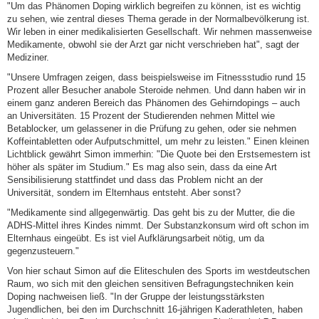
"Um das Phänomen Doping wirklich begreifen zu können, ist es wichtig
zu sehen, wie zentral dieses Thema gerade in der Normalbevölkerung ist.
Wir leben in einer medikalisierten Gesellschaft. Wir nehmen massenweise
Medikamente, obwohl sie der Arzt gar nicht verschrieben hat", sagt der
Mediziner.
"Unsere Umfragen zeigen, dass beispielsweise im Fitnessstudio rund 15
Prozent aller Besucher anabole Steroide nehmen. Und dann haben wir in
einem ganz anderen Bereich das Phänomen des Gehirndopings – auch
an Universitäten. 15 Prozent der Studierenden nehmen Mittel wie
Betablocker, um gelassener in die Prüfung zu gehen, oder sie nehmen
Koffeintabletten oder Aufputschmittel, um mehr zu leisten." Einen kleinen
Lichtblick gewährt Simon immerhin: "Die Quote bei den Erstsemestern ist
höher als später im Studium." Es mag also sein, dass da eine Art
Sensibilisierung stattfindet und dass das Problem nicht an der
Universität, sondern im Elternhaus entsteht. Aber sonst?
"Medikamente sind allgegenwärtig. Das geht bis zu der Mutter, die die
ADHS-Mittel ihres Kindes nimmt. Der Substanzkonsum wird oft schon im
Elternhaus eingeübt. Es ist viel Aufklärungsarbeit nötig, um da
gegenzusteuern."
Von hier schaut Simon auf die Eliteschulen des Sports im westdeutschen
Raum, wo sich mit den gleichen sensitiven Befragungstechniken kein
Doping nachweisen ließ. "In der Gruppe der leistungsstärksten
Jugendlichen, bei den im Durchschnitt 16-jährigen Kaderathleten, haben