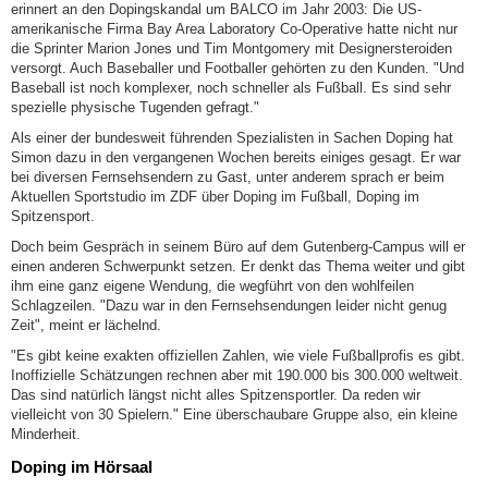
erinnert an den Dopingskandal um BALCO im Jahr 2003: Die US-
amerikanische Firma Bay Area Laboratory Co-Operative hatte nicht nur
die Sprinter Marion Jones und Tim Montgomery mit Designersteroiden
versorgt. Auch Baseballer und Footballer gehörten zu den Kunden. "Und
Baseball ist noch komplexer, noch schneller als Fußball. Es sind sehr
spezielle physische Tugenden gefragt."
Als einer der bundesweit führenden Spezialisten in Sachen Doping hat
Simon dazu in den vergangenen Wochen bereits einiges gesagt. Er war
bei diversen Fernsehsendern zu Gast, unter anderem sprach er beim
Aktuellen Sportstudio im ZDF über Doping im Fußball, Doping im
Spitzensport.
Doch beim Gespräch in seinem Büro auf dem Gutenberg-Campus will er
einen anderen Schwerpunkt setzen. Er denkt das Thema weiter und gibt
ihm eine ganz eigene Wendung, die wegführt von den wohlfeilen
Schlagzeilen. "Dazu war in den Fernsehsendungen leider nicht genug
Zeit", meint er lächelnd.
"Es gibt keine exakten offiziellen Zahlen, wie viele Fußballprofis es gibt.
Inoffizielle Schätzungen rechnen aber mit 190.000 bis 300.000 weltweit.
Das sind natürlich längst nicht alles Spitzensportler. Da reden wir
vielleicht von 30 Spielern." Eine überschaubare Gruppe also, ein kleine
Minderheit.
Doping im Hörsaal