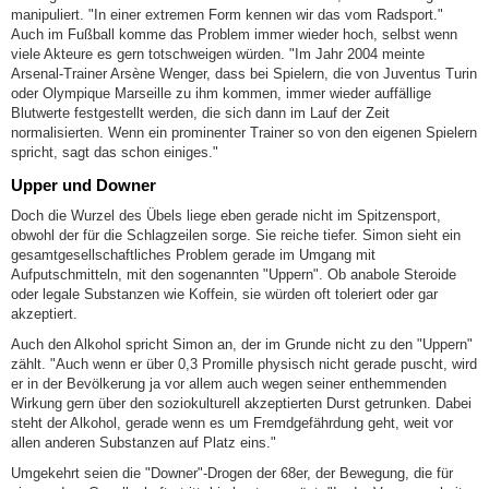
manipuliert. "In einer extremen Form kennen wir das vom Radsport."
Auch im Fußball komme das Problem immer wieder hoch, selbst wenn
viele Akteure es gern totschweigen würden. "Im Jahr 2004 meinte
Arsenal-Trainer Arsène Wenger, dass bei Spielern, die von Juventus Turin
oder Olympique Marseille zu ihm kommen, immer wieder auffällige
Blutwerte festgestellt werden, die sich dann im Lauf der Zeit
normalisierten. Wenn ein prominenter Trainer so von den eigenen Spielern
spricht, sagt das schon einiges."
Upper und Downer
Doch die Wurzel des Übels liege eben gerade nicht im Spitzensport,
obwohl der für die Schlagzeilen sorge. Sie reiche tiefer. Simon sieht ein
gesamtgesellschaftliches Problem gerade im Umgang mit
Aufputschmitteln, mit den sogenannten "Uppern". Ob anabole Steroide
oder legale Substanzen wie Koffein, sie würden oft toleriert oder gar
akzeptiert.
Auch den Alkohol spricht Simon an, der im Grunde nicht zu den "Uppern"
zählt. "Auch wenn er über 0,3 Promille physisch nicht gerade puscht, wird
er in der Bevölkerung ja vor allem auch wegen seiner enthemmenden
Wirkung gern über den soziokulturell akzeptierten Durst getrunken. Dabei
steht der Alkohol, gerade wenn es um Fremdgefährdung geht, weit vor
allen anderen Substanzen auf Platz eins."
Umgekehrt seien die "Downer"-Drogen der 68er, der Bewegung, die für