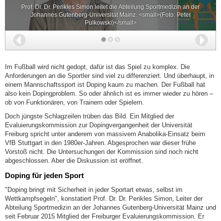
Prof. Dr. Dr. Perikles Simon leitet die Abteilung Sportmedizin an der
Johannes Gutenberg-Universität Mainz. <small>(Foto: Peter
Pulkowski)</small>
Zurück
Wei
Im Fußball wird nicht gedopt, dafür ist das Spiel zu komplex. Die
Anforderungen an die Sportler sind viel zu differenziert. Und überhaupt, in
einem Mannschaftssport ist Doping kaum zu machen. Der Fußball hat
also kein Dopingproblem. So oder ähnlich ist es immer wieder zu hören –
ob von Funktionären, von Trainern oder Spielern.
Doch jüngste Schlagzeilen trüben das Bild. Ein Mitglied der
Evaluierungskommission zur Dopingvergangenheit der Universität
Freiburg spricht unter anderem von massivem Anabolika-Einsatz beim
VfB Stuttgart in den 1980er-Jahren. Abgesprochen war dieser frühe
Vorstoß nicht. Die Untersuchungen der Kommission sind noch nicht
abgeschlossen. Aber die Diskussion ist eröffnet.
Doping für jeden Sport
"Doping bringt mit Sicherheit in jeder Sportart etwas, selbst im
Wettkampfsegeln", konstatiert Prof. Dr. Dr. Perikles Simon, Leiter der
Abteilung Sportmedizin an der Johannes Gutenberg-Universität Mainz und
seit Februar 2015 Mitglied der Freiburger Evaluierungskommission. Er