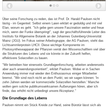
Zurück
Wei
Über seine Forschung zu reden, das ist Prof. Dr. Harald Paulsen nicht
lästig - im Gegenteil. Selbst einem Laien erklärt er geduldig und mit viel
Elan, worum es geht. "Ich gebe gern unsere Faszination weiter und freue
mich, wenn der Funke überspringt", sagt der geschäftsführende Leiter des
Instituts für Allgemeine Botanik an der Johannes Gutenberg-Universität
Mainz (JGU). Im Fokus seiner Arbeitsgruppe, der AG Paulsen, steht das
Lichtsammlerprotein LHCII. Diese wichtige Komponente im
Photosyntheseapparat der Pflanzen verrät den Wissenschaftlern viel über
die Strukturen des Lebens und sie könnte in der Zukunft helfen,
effektivere Solarzellen zu bauen.
"Wir betreiben hier einerseits Grundlagenforschung, arbeiten andererseits
aber auch anwendungsorientiert", erklärt Paulsen. Wobei er in Sachen
Anwendung immer mal wieder den Enthusiasmus einiger Mitarbeiter
bremst. "Wir sind noch nicht an dem Punkt, wo wir sagen können: 'In
zehn Jahren werden wir kommerzielle Solarzellen herstellen.' Manche
wollen gern solche publikumswirksamen Äußerungen hören, aber ich
finde, das erhöht nicht unbedingt unsere Akzeptanz."
Die Grundlage des Lebens
Paulsen nimmt ein Stück Kreide zur Hand, seine Bürotür lässt sich als