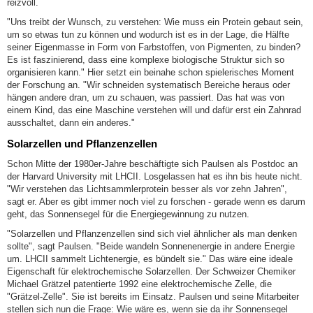
reizvoll.
"Uns treibt der Wunsch, zu verstehen: Wie muss ein Protein gebaut sein,
um so etwas tun zu können und wodurch ist es in der Lage, die Hälfte
seiner Eigenmasse in Form von Farbstoffen, von Pigmenten, zu binden?
Es ist faszinierend, dass eine komplexe biologische Struktur sich so
organisieren kann." Hier setzt ein beinahe schon spielerisches Moment
der Forschung an. "Wir schneiden systematisch Bereiche heraus oder
hängen andere dran, um zu schauen, was passiert. Das hat was von
einem Kind, das eine Maschine verstehen will und dafür erst ein Zahnrad
ausschaltet, dann ein anderes."
Solarzellen und Pflanzenzellen
Schon Mitte der 1980er-Jahre beschäftigte sich Paulsen als Postdoc an
der Harvard University mit LHCII. Losgelassen hat es ihn bis heute nicht.
"Wir verstehen das Lichtsammlerprotein besser als vor zehn Jahren",
sagt er. Aber es gibt immer noch viel zu forschen - gerade wenn es darum
geht, das Sonnensegel für die Energiegewinnung zu nutzen.
"Solarzellen und Pflanzenzellen sind sich viel ähnlicher als man denken
sollte", sagt Paulsen. "Beide wandeln Sonnenenergie in andere Energie
um. LHCII sammelt Lichtenergie, es bündelt sie." Das wäre eine ideale
Eigenschaft für elektrochemische Solarzellen. Der Schweizer Chemiker
Michael Grätzel patentierte 1992 eine elektrochemische Zelle, die
"Grätzel-Zelle". Sie ist bereits im Einsatz. Paulsen und seine Mitarbeiter
stellen sich nun die Frage: Wie wäre es, wenn sie da ihr Sonnensegel