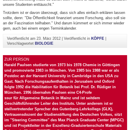
unsere Studenten enttäuscht."
Trotzdem ist er davon überzeugt, dass sich alles einfach erklären lassen
sollte, denn: "Die Öffentlichkeit finanziert unsere Forschung, also soll sie
an der Faszination teilhaben." Und darum kümmert er sich immer wieder
gern, auch bei einem engen Terminkalender.
Veröffentlicht am
23. März 2012
|
Veröffentlicht in
KÖPFE
|
Verschlagwortet
BIOLOGIE
ZUR PERSON
Harald Paulsen studierte von 1973 bis 1978 Chemie in Göttingen
und promovierte 1983 in München. Von 1985 bis 1988 war er als
Postdoc an der Harvard University in Cambridge in den USA zu
Gast. Nach Forschungsaufenthalten in Jerusalem und Oxford
folgte 1992 die Habilitation für Botanik bei Prof. Dr. Rüdiger in
München. 1996 übernahm Paulsen eine C4-Profe
ssur für Allgemeine Botanik in Mainz und ist seitdem
Geschäftsführender Leiter des Instituts. Unter anderem ist er
stellvertretender Sprecher des Gutenberg-Lehrkollegs (GLK),
Vertrauensdozent der Studienstiftung des Deutschen Volkes, sitzt
im "Steering Committee" des Max Planck Graduate Center (MPGC)
und ist Projektleiter in der Exzellenz-Graduiertenschule Materials