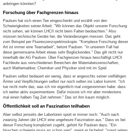
anbringen könnten?
Forschung über Fachgrenzen hinaus
Paulsen hat sich einen Tee eingeschenkt und erzählt von den
Schwierigkeiten seiner Arbeit. "Wir können das Objekt unserer Forschung
nicht sehen, wir können LHCII nicht beim Falten beobachten." Also
müssen technische Geräte her, die Veränderungen messen. Das geht
zum Beispiel per Fluoreszenzspektroskopie. "Komplexe Forschung dieser
Art ist immer eine Teamarbeit", betont Paulsen. "In unserem Fall hat
diese gemeinsame Arbeit etwas sehr Beglückendes." Das gilt nicht nur
innerhalb der AG Paulsen. Über Fachgrenzen hinaus beschäftigt LHCII
Fachleute aus verschiedenen Bereichen der Materialwissenschaften,
auch Mathematiker, Chemiker und Physiker sind mit im Spiel.
Paulsen selbst bedauert ein wenig, dass er angesichts seiner vielfältigen
Ämter und Verpflichtungen selbst nur noch selten ins Labor kommt. "Ich
tue nicht mehr das, was ich mir eigentlich mal vorgenommen habe: dass
ich weiter aktiv experimentiere. Dafür müsste ich mir aber mindestens
mal einen halben Tag Zeit nehmen." Das ist ihm kaum möglich.
Öffentlichkeit soll an Faszination teilhaben
Aber selbst jenseits der Labortüren spürt er immer noch: "Auch nach
zwanzig Jahren übt LHCII eine ungeheure Faszination aus." Dass es bei
dieser Forschung kompliziert zugeht, gehört für Paulsen dazu. "Ein
bisschen schwierig muss es schon sein", meint er lächelnd, "sonst wären