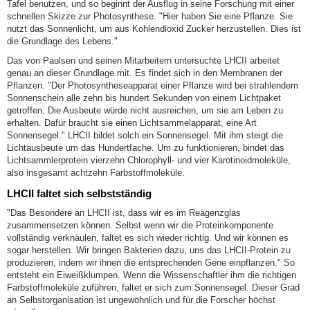
Tafel benutzen, und so beginnt der Ausflug in seine Forschung mit einer
schnellen Skizze zur Photosynthese. "Hier haben Sie eine Pflanze. Sie
nutzt das Sonnenlicht, um aus Kohlendioxid Zucker herzustellen. Dies ist
die Grundlage des Lebens."
Das von Paulsen und seinen Mitarbeitern untersuchte LHCII arbeitet
genau an dieser Grundlage mit. Es findet sich in den Membranen der
Pflanzen. "Der Photosyntheseapparat einer Pflanze wird bei strahlendem
Sonnenschein alle zehn bis hundert Sekunden von einem Lichtpaket
getroffen. Die Ausbeute würde nicht ausreichen, um sie am Leben zu
erhalten. Dafür braucht sie einen Lichtsammelapparat, eine Art
Sonnensegel." LHCII bildet solch ein Sonnensegel. Mit ihm steigt die
Lichtausbeute um das Hundertfache. Um zu funktionieren, bindet das
Lichtsammlerprotein vierzehn Chlorophyll- und vier Karotinoidmoleküle,
also insgesamt achtzehn Farbstoffmoleküle.
LHCII faltet sich selbstständig
"Das Besondere an LHCII ist, dass wir es im Reagenzglas
zusammensetzen können. Selbst wenn wir die Proteinkomponente
vollständig verknäulen, faltet es sich wieder richtig. Und wir können es
sogar herstellen. Wir bringen Bakterien dazu, uns das LHCII-Protein zu
produzieren, indem wir ihnen die entsprechenden Gene einpflanzen." So
entsteht ein Eiweißklumpen. Wenn die Wissenschaftler ihm die richtigen
Farbstoffmoleküle zuführen, faltet er sich zum Sonnensegel. Dieser Grad
an Selbstorganisation ist ungewöhnlich und für die Forscher höchst