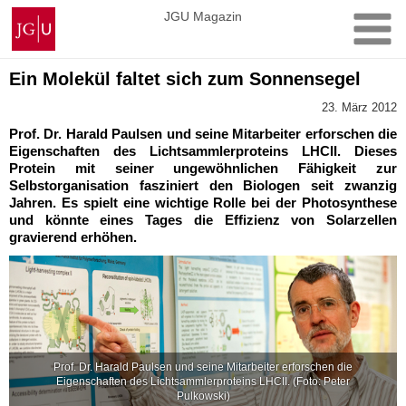
Zum
Johannes
JGU Magazin
Inhalt
Gutenberg-
springen
Universität
Mainz
Ein Molekül faltet sich zum Sonnensegel
23. März 2012
Prof. Dr. Harald Paulsen und seine Mitarbeiter erforschen die
Eigenschaften des Lichtsammlerproteins LHCII. Dieses
Protein mit seiner ungewöhnlichen Fähigkeit zur
Selbstorganisation fasziniert den Biologen seit zwanzig
Jahren. Es spielt eine wichtige Rolle bei der Photosynthese
und könnte eines Tages die Effizienz von Solarzellen
gravierend erhöhen.
Prof. Dr. Harald Paulsen und seine Mitarbeiter erforschen die
Eigenschaften des Lichtsammlerproteins LHCII. (Foto: Peter
Pulkowski)