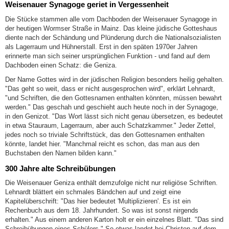
Weisenauer Synagoge geriet in Vergessenheit
Die Stücke stammen alle vom Dachboden der Weisenauer Synagoge in
der heutigen Wormser Straße in Mainz. Das kleine jüdische Gotteshaus
diente nach der Schändung und Plünderung durch die Nationalsozialisten
als Lagerraum und Hühnerstall. Erst in den späten 1970er Jahren
erinnerte man sich seiner ursprünglichen Funktion - und fand auf dem
Dachboden einen Schatz: die Geniza.
Der Name Gottes wird in der jüdischen Religion besonders heilig gehalten.
"Das geht so weit, dass er nicht ausgesprochen wird", erklärt Lehnardt,
"und Schriften, die den Gottesnamen enthalten könnten, müssen bewahrt
werden." Das geschah und geschieht auch heute noch in der Synagoge,
in den Genizot. "Das Wort lässt sich nicht genau übersetzen, es bedeutet
in etwa Stauraum, Lagerraum, aber auch Schatzkammer." Jeder Zettel,
jedes noch so triviale Schriftstück, das den Gottesnamen enthalten
könnte, landet hier. "Manchmal reicht es schon, das man aus den
Buchstaben den Namen bilden kann."
300 Jahre alte Schreibübungen
Die Weisenauer Geniza enthält demzufolge nicht nur religiöse Schriften.
Lehnardt blättert ein schmales Bändchen auf und zeigt eine
Kapitelüberschrift: "Das hier bedeutet 'Multiplizieren'. Es ist ein
Rechenbuch aus dem 18. Jahrhundert. So was ist sonst nirgends
erhalten." Aus einem anderen Karton holt er ein einzelnes Blatt. "Das sind
Schreibübungen eines Schülers." So etwas landet bei Christen auf dem