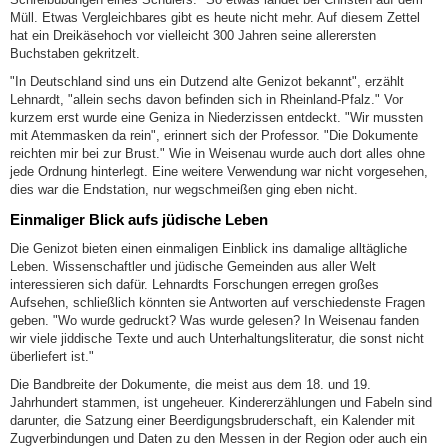
Müll. Etwas Vergleichbares gibt es heute nicht mehr. Auf diesem Zettel
hat ein Dreikäsehoch vor vielleicht 300 Jahren seine allerersten
Buchstaben gekritzelt.
"In Deutschland sind uns ein Dutzend alte Genizot bekannt", erzählt
Lehnardt, "allein sechs davon befinden sich in Rheinland-Pfalz." Vor
kurzem erst wurde eine Geniza in Niederzissen entdeckt. "Wir mussten
mit Atemmasken da rein", erinnert sich der Professor. "Die Dokumente
reichten mir bei zur Brust." Wie in Weisenau wurde auch dort alles ohne
jede Ordnung hinterlegt. Eine weitere Verwendung war nicht vorgesehen,
dies war die Endstation, nur wegschmeißen ging eben nicht.
Einmaliger Blick aufs jüdische Leben
Die Genizot bieten einen einmaligen Einblick ins damalige alltägliche
Leben. Wissenschaftler und jüdische Gemeinden aus aller Welt
interessieren sich dafür. Lehnardts Forschungen erregen großes
Aufsehen, schließlich könnten sie Antworten auf verschiedenste Fragen
geben. "Wo wurde gedruckt? Was wurde gelesen? In Weisenau fanden
wir viele jiddische Texte und auch Unterhaltungsliteratur, die sonst nicht
überliefert ist."
Die Bandbreite der Dokumente, die meist aus dem 18. und 19.
Jahrhundert stammen, ist ungeheuer. Kindererzählungen und Fabeln sind
darunter, die Satzung einer Beerdigungsbruderschaft, ein Kalender mit
Zugverbindungen und Daten zu den Messen in der Region oder auch ein