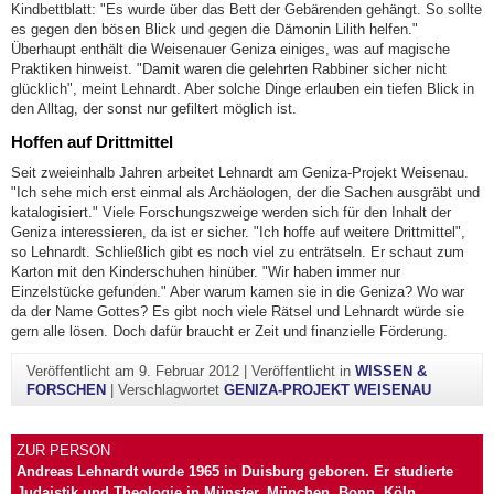
Kindbettblatt: "Es wurde über das Bett der Gebärenden gehängt. So sollte
es gegen den bösen Blick und gegen die Dämonin Lilith helfen."
Überhaupt enthält die Weisenauer Geniza einiges, was auf magische
Praktiken hinweist. "Damit waren die gelehrten Rabbiner sicher nicht
glücklich", meint Lehnardt. Aber solche Dinge erlauben ein tiefen Blick in
den Alltag, der sonst nur gefiltert möglich ist.
Hoffen auf Drittmittel
Seit zweieinhalb Jahren arbeitet Lehnardt am Geniza-Projekt Weisenau.
"Ich sehe mich erst einmal als Archäologen, der die Sachen ausgräbt und
katalogisiert." Viele Forschungszweige werden sich für den Inhalt der
Geniza interessieren, da ist er sicher. "Ich hoffe auf weitere Drittmittel",
so Lehnardt. Schließlich gibt es noch viel zu enträtseln. Er schaut zum
Karton mit den Kinderschuhen hinüber. "Wir haben immer nur
Einzelstücke gefunden." Aber warum kamen sie in die Geniza? Wo war
da der Name Gottes? Es gibt noch viele Rätsel und Lehnardt würde sie
gern alle lösen. Doch dafür braucht er Zeit und finanzielle Förderung.
Veröffentlicht am
9. Februar 2012
|
Veröffentlicht in
WISSEN &
FORSCHEN
|
Verschlagwortet
GENIZA-PROJEKT WEISENAU
ZUR PERSON
Andreas Lehnardt wurde 1965 in Duisburg geboren. Er studierte
Judaistik und Theologie in Münster, München, Bonn, Köln,