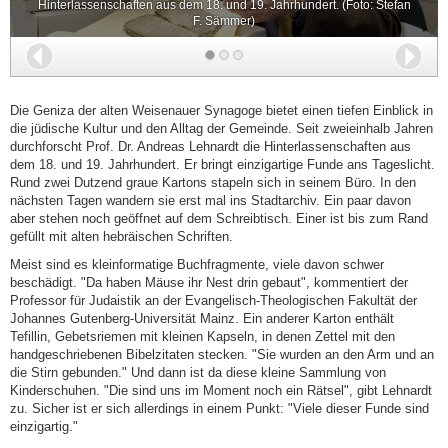
Hinterlassenschaften aus dem 18. und 19. Jahrhundert. (Foto: Stefan
F. Sämmer)
Zurück
Wei
Die Geniza der alten Weisenauer Synagoge bietet einen tiefen Einblick in
die jüdische Kultur und den Alltag der Gemeinde. Seit zweieinhalb Jahren
durchforscht Prof. Dr. Andreas Lehnardt die Hinterlassenschaften aus
dem 18. und 19. Jahrhundert. Er bringt einzigartige Funde ans Tageslicht.
Rund zwei Dutzend graue Kartons stapeln sich in seinem Büro. In den
nächsten Tagen wandern sie erst mal ins Stadtarchiv. Ein paar davon
aber stehen noch geöffnet auf dem Schreibtisch. Einer ist bis zum Rand
gefüllt mit alten hebräischen Schriften.
Meist sind es kleinformatige Buchfragmente, viele davon schwer
beschädigt. "Da haben Mäuse ihr Nest drin gebaut", kommentiert der
Professor für Judaistik an der Evangelisch-Theologischen Fakultät der
Johannes Gutenberg-Universität Mainz. Ein anderer Karton enthält
Tefillin, Gebetsriemen mit kleinen Kapseln, in denen Zettel mit den
handgeschriebenen Bibelzitaten stecken. "Sie wurden an den Arm und an
die Stirn gebunden." Und dann ist da diese kleine Sammlung von
Kinderschuhen. "Die sind uns im Moment noch ein Rätsel", gibt Lehnardt
zu. Sicher ist er sich allerdings in einem Punkt: "Viele dieser Funde sind
einzigartig."