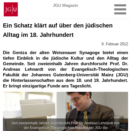
Zum
Johannes
JGU Magazin
Inhalt
Gutenberg-
springen
Universität
Mainz
Ein Schatz klärt auf über den jüdischen
Alltag im 18. Jahrhundert
9. Februar 2012
Die Geniza der alten Weisenauer Synagoge bietet einen
tiefen Einblick in die jüdische Kultur und den Alltag der
Gemeinde. Seit zweieinhalb Jahren durchforscht Prof. Dr.
Andreas Lehnardt von der Evangelisch-Theologischen
Fakultät der Johannes Gutenberg-Universität Mainz (JGU)
die Hinterlassenschaften aus dem 18. und 19. Jahrhundert.
Er bringt einzigartige Funde ans Tageslicht.
Seit zweieinhalb Jahren durchforscht Prof. Dr. Andreas Lehnardt von
der Evangelisch-Theologischen Fakultät der JGU die