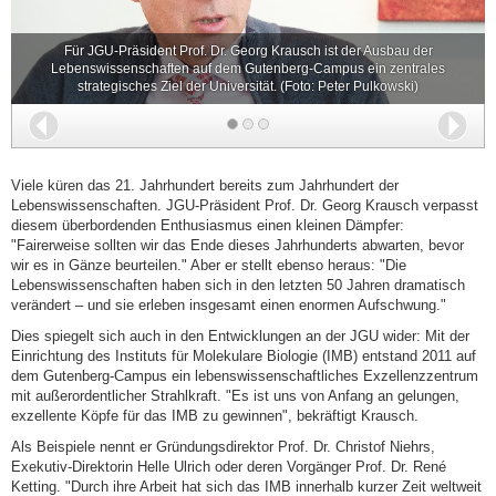
Für JGU-Präsident Prof. Dr. Georg Krausch ist der Ausbau der
Lebenswissenschaften auf dem Gutenberg-Campus ein zentrales
strategisches Ziel der Universität. (Foto: Peter Pulkowski)
Zurück
Wei
Viele küren das 21. Jahrhundert bereits zum Jahrhundert der
Lebenswissenschaften. JGU-Präsident Prof. Dr. Georg Krausch verpasst
diesem überbordenden Enthusiasmus einen kleinen Dämpfer:
"Fairerweise sollten wir das Ende dieses Jahrhunderts abwarten, bevor
wir es in Gänze beurteilen." Aber er stellt ebenso heraus: "Die
Lebenswissenschaften haben sich in den letzten 50 Jahren dramatisch
verändert – und sie erleben insgesamt einen enormen Aufschwung."
Dies spiegelt sich auch in den Entwicklungen an der JGU wider: Mit der
Einrichtung des Instituts für Molekulare Biologie (IMB) entstand 2011 auf
dem Gutenberg-Campus ein lebenswissenschaftliches Exzellenzzentrum
mit außerordentlicher Strahlkraft. "Es ist uns von Anfang an gelungen,
exzellente Köpfe für das IMB zu gewinnen", bekräftigt Krausch.
Als Beispiele nennt er Gründungsdirektor Prof. Dr. Christof Niehrs,
Exekutiv-Direktorin Helle Ulrich oder deren Vorgänger Prof. Dr. René
Ketting. "Durch ihre Arbeit hat sich das IMB innerhalb kurzer Zeit weltweit