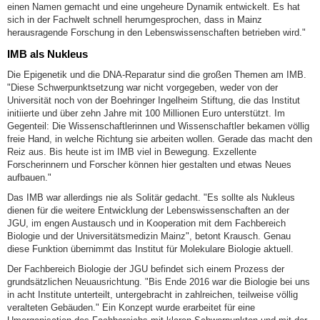
einen Namen gemacht und eine ungeheure Dynamik entwickelt. Es hat
sich in der Fachwelt schnell herumgesprochen, dass in Mainz
herausragende Forschung in den Lebenswissenschaften betrieben wird."
IMB als Nukleus
Die Epigenetik und die DNA-Reparatur sind die großen Themen am IMB.
"Diese Schwerpunktsetzung war nicht vorgegeben, weder von der
Universität noch von der Boehringer Ingelheim Stiftung, die das Institut
initiierte und über zehn Jahre mit 100 Millionen Euro unterstützt. Im
Gegenteil: Die Wissenschaftlerinnen und Wissenschaftler bekamen völlig
freie Hand, in welche Richtung sie arbeiten wollen. Gerade das macht den
Reiz aus. Bis heute ist im IMB viel in Bewegung. Exzellente
Forscherinnern und Forscher können hier gestalten und etwas Neues
aufbauen."
Das IMB war allerdings nie als Solitär gedacht. "Es sollte als Nukleus
dienen für die weitere Entwicklung der Lebenswissenschaften an der
JGU, im engen Austausch und in Kooperation mit dem Fachbereich
Biologie und der Universitätsmedizin Mainz", betont Krausch. Genau
diese Funktion übernimmt das Institut für Molekulare Biologie aktuell.
Der Fachbereich Biologie der JGU befindet sich einem Prozess der
grundsätzlichen Neuausrichtung. "Bis Ende 2016 war die Biologie bei uns
in acht Institute unterteilt, untergebracht in zahlreichen, teilweise völlig
veralteten Gebäuden." Ein Konzept wurde erarbeitet für eine