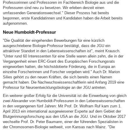
Professorinnen und Professoren im Fachbereich Biologie aus und die
Professuren sind neu zu besetzen. Wir erleben derzeit einen
umfassenden Generationswechsel." Dieser Prozess hat bereits
begonnen, erste Kandidatinnen und Kandidaten haben die Arbeit bereits
aufgenommen.
Neue Humboldt-Professur
"Die Qualität der eingehenden Bewerbungen für eine kürzlich
ausgeschriebene Biologie-Professur bestätigt, dass die JGU ein
attraktiver Standort in den Lebenswissenschaften ist", meint Krausch.
"Unter rund 60 Interessenten für eine Stelle waren allein zehn, die in der
Vergangenheit einen ERC-Grant des Europäischen Forschungsrats
eingeworben hatten, die höchstdotierte Förderung, die in Europa an
einzelne Forscherinnen und Forscher vergeben wird." Auch Dr. Marion
Silies gehört zu den neuen Kräften, die sich bereits einen Namen
gemacht haben. Die Nachwuchswissenschaftlerin wird Anfang 2019 eine
Professur für Neuroentwicklungsbiologie an der JGU antreten.
Ein weiterer großer Erfolg für die Universität ist die Einwerbung von gleich
zwei Alexander von Humboldt-Professuren in den Lebenswissenschaften
in den vergangenen fünf Jahren: Mit Prof. Dr. Wolfram Ruf kam zum 1.
April 2013 ein international ausgewiesener Experte auf dem Gebiet der
Blutgerinnungsforschung aus den USA an die JGU. Und im Oktober 2017
wechselte Prof. Dr. Peter Baumann, einer der führenden Spezialisten in
der Chromosomen-Biologie weltweit, von Kansas nach Mainz. "Die