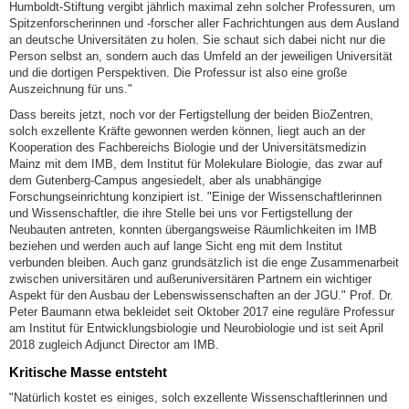
Humboldt-Stiftung vergibt jährlich maximal zehn solcher Professuren, um
Spitzenforscherinnen und -forscher aller Fachrichtungen aus dem Ausland
an deutsche Universitäten zu holen. Sie schaut sich dabei nicht nur die
Person selbst an, sondern auch das Umfeld an der jeweiligen Universität
und die dortigen Perspektiven. Die Professur ist also eine große
Auszeichnung für uns."
Dass bereits jetzt, noch vor der Fertigstellung der beiden BioZentren,
solch exzellente Kräfte gewonnen werden können, liegt auch an der
Kooperation des Fachbereichs Biologie und der Universitätsmedizin
Mainz mit dem IMB, dem Institut für Molekulare Biologie, das zwar auf
dem Gutenberg-Campus angesiedelt, aber als unabhängige
Forschungseinrichtung konzipiert ist. "Einige der Wissenschaftlerinnen
und Wissenschaftler, die ihre Stelle bei uns vor Fertigstellung der
Neubauten antreten, konnten übergangsweise Räumlichkeiten im IMB
beziehen und werden auch auf lange Sicht eng mit dem Institut
verbunden bleiben. Auch ganz grundsätzlich ist die enge Zusammenarbeit
zwischen universitären und außeruniversitären Partnern ein wichtiger
Aspekt für den Ausbau der Lebenswissenschaften an der JGU." Prof. Dr.
Peter Baumann etwa bekleidet seit Oktober 2017 eine reguläre Professur
am Institut für Entwicklungsbiologie und Neurobiologie und ist seit April
2018 zugleich Adjunct Director am IMB.
Kritische Masse entsteht
"Natürlich kostet es einiges, solch exzellente Wissenschaftlerinnen und