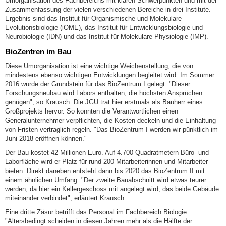
Umorganisation des Fachbereichs mit klaren Schwerpunkten und mit der
Zusammenfassung der vielen verschiedenen Bereiche in drei Institute.
Ergebnis sind das Institut für Organismische und Molekulare
Evolutionsbiologie (iOME), das Institut für Entwicklungsbiologie und
Neurobiologie (IDN) und das Institut für Molekulare Physiologie (IMP).
BioZentren im Bau
Diese Umorganisation ist eine wichtige Weichenstellung, die von
mindestens ebenso wichtigen Entwicklungen begleitet wird: Im Sommer
2016 wurde der Grundstein für das BioZentrum I gelegt. "Dieser
Forschungsneubau wird Labors enthalten, die höchsten Ansprüchen
genügen", so Krausch. Die JGU trat hier erstmals als Bauherr eines
Großprojekts hervor. So konnten die Verantwortlichen einen
Generalunternehmer verpflichten, die Kosten deckeln und die Einhaltung
von Fristen vertraglich regeln. "Das BioZentrum I werden wir pünktlich im
Juni 2018 eröffnen können."
Der Bau kostet 42 Millionen Euro. Auf 4.700 Quadratmetern Büro- und
Laborfläche wird er Platz für rund 200 Mitarbeiterinnen und Mitarbeiter
bieten. Direkt daneben entsteht dann bis 2020 das BioZentrum II mit
einem ähnlichen Umfang. "Der zweite Bauabschnitt wird etwas teurer
werden, da hier ein Kellergeschoss mit angelegt wird, das beide Gebäude
miteinander verbindet", erläutert Krausch.
Eine dritte Zäsur betrifft das Personal im Fachbereich Biologie:
"Altersbedingt scheiden in diesen Jahren mehr als die Hälfte der