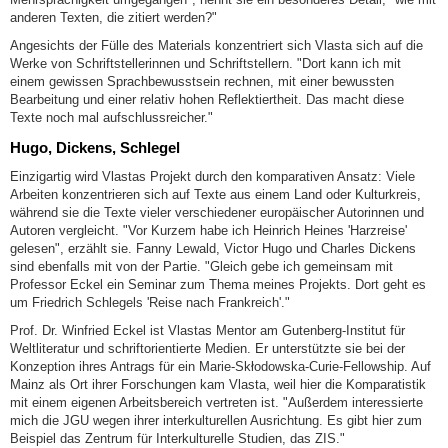
anderen Texten, die zitiert werden?"
Angesichts der Fülle des Materials konzentriert sich Vlasta sich auf die
Werke von Schriftstellerinnen und Schriftstellern. "Dort kann ich mit
einem gewissen Sprachbewusstsein rechnen, mit einer bewussten
Bearbeitung und einer relativ hohen Reflektiertheit. Das macht diese
Texte noch mal aufschlussreicher."
Hugo, Dickens, Schlegel
Einzigartig wird Vlastas Projekt durch den komparativen Ansatz: Viele
Arbeiten konzentrieren sich auf Texte aus einem Land oder Kulturkreis,
während sie die Texte vieler verschiedener europäischer Autorinnen und
Autoren vergleicht. "Vor Kurzem habe ich Heinrich Heines 'Harzreise'
gelesen", erzählt sie. Fanny Lewald, Victor Hugo und Charles Dickens
sind ebenfalls mit von der Partie. "Gleich gebe ich gemeinsam mit
Professor Eckel ein Seminar zum Thema meines Projekts. Dort geht es
um Friedrich Schlegels 'Reise nach Frankreich'."
Prof. Dr. Winfried Eckel ist Vlastas Mentor am Gutenberg-Institut für
Weltliteratur und schriftorientierte Medien. Er unterstützte sie bei der
Konzeption ihres Antrags für ein Marie-Skłodowska-Curie-Fellowship. Auf
Mainz als Ort ihrer Forschungen kam Vlasta, weil hier die Komparatistik
mit einem eigenen Arbeitsbereich vertreten ist. "Außerdem interessierte
mich die JGU wegen ihrer interkulturellen Ausrichtung. Es gibt hier zum
Beispiel das Zentrum für Interkulturelle Studien, das ZIS."