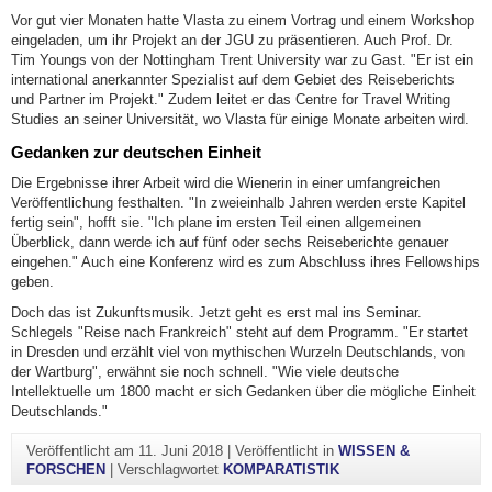
Vor gut vier Monaten hatte Vlasta zu einem Vortrag und einem Workshop
eingeladen, um ihr Projekt an der JGU zu präsentieren. Auch Prof. Dr.
Tim Youngs von der Nottingham Trent University war zu Gast. "Er ist ein
international anerkannter Spezialist auf dem Gebiet des Reiseberichts
und Partner im Projekt." Zudem leitet er das Centre for Travel Writing
Studies an seiner Universität, wo Vlasta für einige Monate arbeiten wird.
Gedanken zur deutschen Einheit
Die Ergebnisse ihrer Arbeit wird die Wienerin in einer umfangreichen
Veröffentlichung festhalten. "In zweieinhalb Jahren werden erste Kapitel
fertig sein", hofft sie. "Ich plane im ersten Teil einen allgemeinen
Überblick, dann werde ich auf fünf oder sechs Reiseberichte genauer
eingehen." Auch eine Konferenz wird es zum Abschluss ihres Fellowships
geben.
Doch das ist Zukunftsmusik. Jetzt geht es erst mal ins Seminar.
Schlegels "Reise nach Frankreich" steht auf dem Programm. "Er startet
in Dresden und erzählt viel von mythischen Wurzeln Deutschlands, von
der Wartburg", erwähnt sie noch schnell. "Wie viele deutsche
Intellektuelle um 1800 macht er sich Gedanken über die mögliche Einheit
Deutschlands."
Veröffentlicht am
11. Juni 2018
|
Veröffentlicht in
WISSEN &
FORSCHEN
|
Verschlagwortet
KOMPARATISTIK