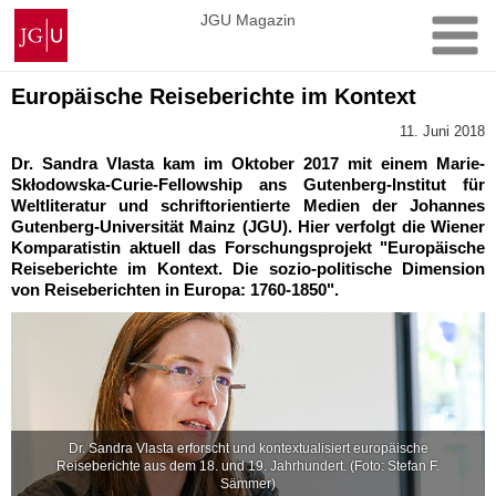
Zum
Johannes
JGU Magazin
Inhalt
Gutenberg-
springen
Universität
Mainz
Europäische Reiseberichte im Kontext
11. Juni 2018
Dr. Sandra Vlasta kam im Oktober 2017 mit einem Marie-
Skłodowska-Curie-Fellowship ans Gutenberg-Institut für
Weltliteratur und schriftorientierte Medien der Johannes
Gutenberg-Universität Mainz (JGU). Hier verfolgt die Wiener
Komparatistin aktuell das Forschungsprojekt "Europäische
Reiseberichte im Kontext. Die sozio-politische Dimension
von Reiseberichten in Europa: 1760-1850".
Dr. Sandra Vlasta erforscht und kontextualisiert europäische
Reiseberichte aus dem 18. und 19. Jahrhundert. (Foto: Stefan F.
Sämmer)