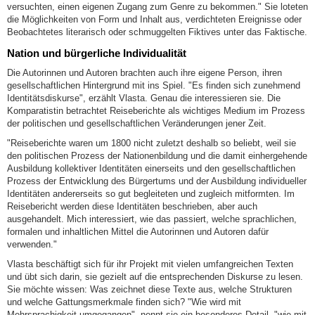
versuchten, einen eigenen Zugang zum Genre zu bekommen." Sie loteten
die Möglichkeiten von Form und Inhalt aus, verdichteten Ereignisse oder
Beobachtetes literarisch oder schmuggelten Fiktives unter das Faktische.
Nation und bürgerliche Individualität
Die Autorinnen und Autoren brachten auch ihre eigene Person, ihren
gesellschaftlichen Hintergrund mit ins Spiel. "Es finden sich zunehmend
Identitätsdiskurse", erzählt Vlasta. Genau die interessieren sie. Die
Komparatistin betrachtet Reiseberichte als wichtiges Medium im Prozess
der politischen und gesellschaftlichen Veränderungen jener Zeit.
"Reiseberichte waren um 1800 nicht zuletzt deshalb so beliebt, weil sie
den politischen Prozess der Nationenbildung und die damit einhergehende
Ausbildung kollektiver Identitäten einerseits und den gesellschaftlichen
Prozess der Entwicklung des Bürgertums und der Ausbildung individueller
Identitäten andererseits so gut begleiteten und zugleich mitformten. Im
Reisebericht werden diese Identitäten beschrieben, aber auch
ausgehandelt. Mich interessiert, wie das passiert, welche sprachlichen,
formalen und inhaltlichen Mittel die Autorinnen und Autoren dafür
verwenden."
Vlasta beschäftigt sich für ihr Projekt mit vielen umfangreichen Texten
und übt sich darin, sie gezielt auf die entsprechenden Diskurse zu lesen.
Sie möchte wissen: Was zeichnet diese Texte aus, welche Strukturen
und welche Gattungsmerkmale finden sich? "Wie wird mit
Mehrsprachigkeit umgegangen", nennt sie ein besonderes Detail, "wie mit