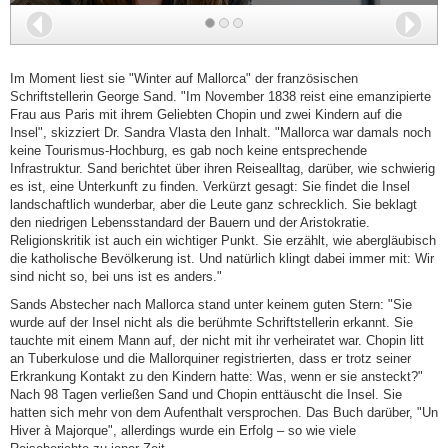
Zurück
Wei
Im Moment liest sie "Winter auf Mallorca" der französischen
Schriftstellerin George Sand. "Im November 1838 reist eine emanzipierte
Frau aus Paris mit ihrem Geliebten Chopin und zwei Kindern auf die
Insel", skizziert Dr. Sandra Vlasta den Inhalt. "Mallorca war damals noch
keine Tourismus-Hochburg, es gab noch keine entsprechende
Infrastruktur. Sand berichtet über ihren Reisealltag, darüber, wie schwierig
es ist, eine Unterkunft zu finden. Verkürzt gesagt: Sie findet die Insel
landschaftlich wunderbar, aber die Leute ganz schrecklich. Sie beklagt
den niedrigen Lebensstandard der Bauern und der Aristokratie.
Religionskritik ist auch ein wichtiger Punkt. Sie erzählt, wie abergläubisch
die katholische Bevölkerung ist. Und natürlich klingt dabei immer mit: Wir
sind nicht so, bei uns ist es anders."
Sands Abstecher nach Mallorca stand unter keinem guten Stern: "Sie
wurde auf der Insel nicht als die berühmte Schriftstellerin erkannt. Sie
tauchte mit einem Mann auf, der nicht mit ihr verheiratet war. Chopin litt
an Tuberkulose und die Mallorquiner registrierten, dass er trotz seiner
Erkrankung Kontakt zu den Kindern hatte: Was, wenn er sie ansteckt?"
Nach 98 Tagen verließen Sand und Chopin enttäuscht die Insel. Sie
hatten sich mehr von dem Aufenthalt versprochen. Das Buch darüber, "Un
Hiver à Majorque", allerdings wurde ein Erfolg – so wie viele