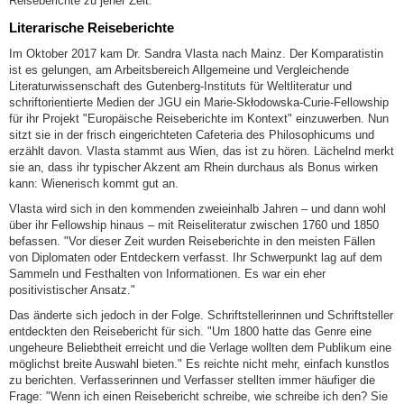
Reiseberichte zu jener Zeit.
Literarische Reiseberichte
Im Oktober 2017 kam Dr. Sandra Vlasta nach Mainz. Der Komparatistin
ist es gelungen, am Arbeitsbereich Allgemeine und Vergleichende
Literaturwissenschaft des Gutenberg-Instituts für Weltliteratur und
schriftorientierte Medien der JGU ein Marie-Skłodowska-Curie-Fellowship
für ihr Projekt "Europäische Reiseberichte im Kontext" einzuwerben. Nun
sitzt sie in der frisch eingerichteten Cafeteria des Philosophicums und
erzählt davon. Vlasta stammt aus Wien, das ist zu hören. Lächelnd merkt
sie an, dass ihr typischer Akzent am Rhein durchaus als Bonus wirken
kann: Wienerisch kommt gut an.
Vlasta wird sich in den kommenden zweieinhalb Jahren – und dann wohl
über ihr Fellowship hinaus – mit Reiseliteratur zwischen 1760 und 1850
befassen. "Vor dieser Zeit wurden Reiseberichte in den meisten Fällen
von Diplomaten oder Entdeckern verfasst. Ihr Schwerpunkt lag auf dem
Sammeln und Festhalten von Informationen. Es war ein eher
positivistischer Ansatz."
Das änderte sich jedoch in der Folge. Schriftstellerinnen und Schriftsteller
entdeckten den Reisebericht für sich. "Um 1800 hatte das Genre eine
ungeheure Beliebtheit erreicht und die Verlage wollten dem Publikum eine
möglichst breite Auswahl bieten." Es reichte nicht mehr, einfach kunstlos
zu berichten. Verfasserinnen und Verfasser stellten immer häufiger die
Frage: "Wenn ich einen Reisebericht schreibe, wie schreibe ich den? Sie