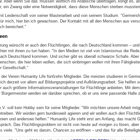
r. Aber wenn Sie das 'müssen' wörtlich ins Arabische übertragen, klingt es, al
r, ein Zwang oder eine Notwendigkeit, dass diese Menschen sterben mussten
mit Leidenschaft von seiner Masterarbeit und von seinem Studium. "Germersh
ür mich, hier bin ich gewachsen. Der Kontakt mit all den Menschen aus vers
ch bereichert."
deen
rung wünscht er auch den Flüchtlingen, die nach Deutschland kommen – und
ier mit ihnen zu tun haben. "In den Medien ist viel von Islamismus die Rede,
ach Deutschland kommen. Und sicher gibt es überall schwarze Schafe. Aber i
schen, die hier leben wollen, die sich einbringen wollen mit ihren Fähigkeite
r Gesellschaft."
der Verein Humanity Life fünfzehn Mitglieder. Die meisten studieren in Germ
ich derzeit vor allem auf Bildungsprojekte und Aufklärungsarbeit. Sie helfen se
r auch größere Informationsveranstaltungen für Flüchtlinge anbieten. Mit dem
Bürgermeister werden wir darüber sprechen, ob er uns eine passende Halle 
.V. soll kein Hobby sein für seine Mitglieder. "Wir möchten unsere Arbeit mög
etreiben. Wir würden gern bundesweit agieren und wir wollen auch den Flüchtl
anien und anderswo helfen." Humanity Life steht erst am Anfang, das macht 
spräch. Das Flüchtlingsproblem ist nicht von heute auf morgen zu lösen, aber
es viele. "Uns geht es darum, Chancen zu eröffnen – und das für alle Beteiligt