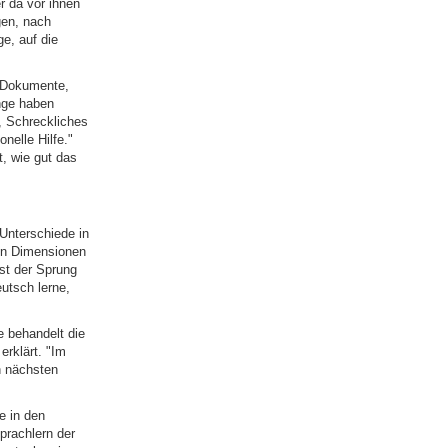
r da vor ihnen
gen, nach
e, auf die
e Dokumente,
nge haben
, Schreckliches
nelle Hilfe."
, wie gut das
 Unterschiede in
ren Dimensionen
st der Sprung
utsch lerne,
e behandelt die
erklärt. "Im
n nächsten
e in den
prachlern der