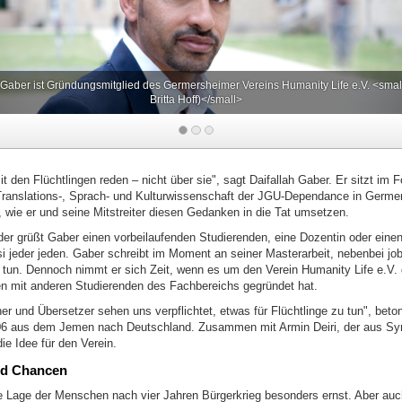
 Gaber ist Gründungsmitglied des Germersheimer Vereins Humanity Life e.V. <smal
Britta Hoff)</small>
k
 den Flüchtlingen reden – nicht über sie", sagt Daifallah Gaber. Er sitzt im 
ranslations-, Sprach- und Kulturwissenschaft der JGU-Dependance in Germer
n, wie er und seine Mitstreiter diesen Gedanken in die Tat umsetzen.
er grüßt Gaber einen vorbeilaufenden Studierenden, eine Dozentin oder eine
i jeder jeden. Gaber schreibt im Moment an seiner Masterarbeit, nebenbei jobb
u tun. Dennoch nimmt er sich Zeit, wenn es um den Verein Humanity Life e.V. 
mit anderen Studierenden des Fachbereichs gegründet hat.
r und Übersetzer sehen uns verpflichtet, etwas für Flüchtlinge zu tun", beto
06 aus dem Jemen nach Deutschland. Zusammen mit Armin Deiri, der aus Sy
die Idee für den Verein.
nd Chancen
ie Lage der Menschen nach vier Jahren Bürgerkrieg besonders ernst. Aber auc