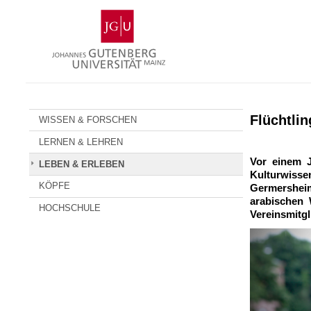
Zum
Johannes
Inhalt
Gutenberg-
springen
Universität
Mainz
Flüchtli
WISSEN & FORSCHEN
LERNEN & LEHREN
Vor einem J
LEBEN & ERLEBEN
Kulturwiss
KÖPFE
Germersheim
arabischen 
HOCHSCHULE
Vereinsmitgl