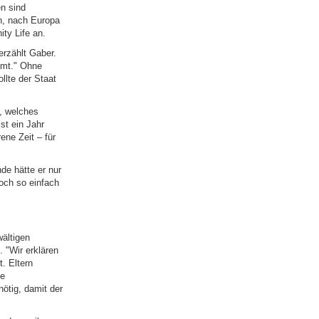
en sind
en, nach Europa
ty Life an.
erzählt Gaber.
amt." Ohne
llte der Staat
, welches
st ein Jahr
ene Zeit – für
nde hätte er nur
och so einfach
wältigen
 "Wir erklären
. Eltern
ie
ötig, damit der