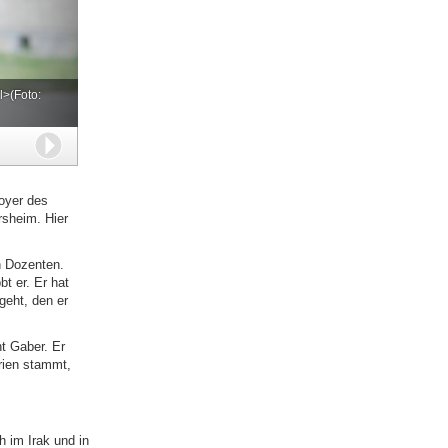
l>(Foto:
Weiter
Foyer des
sheim. Hier
n Dozenten.
t er. Er hat
geht, den er
nt Gaber. Er
rien stammt,
h im Irak und in