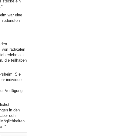
s stecke ein
."
eim war eine
chiedensten
 den
 von radikalen
ch erlebe als
n, die teilhaben
ersheim. Sie
hr individuell.
zur Verfügung
lichst
ingen in den
Gaber sehr
 Möglichkeiten
en."