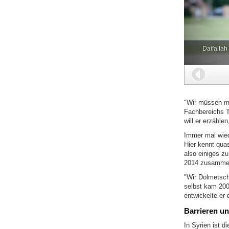
Daifallah
Zurüc
"Wir müssen mit
Fachbereichs T
will er erzähle
Immer mal wied
Hier kennt quas
also einiges z
2014 zusammen 
"Wir Dolmetsche
selbst kam 20
entwickelte er 
Barrieren u
In Syrien ist d