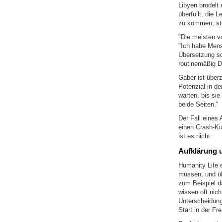
Libyen brodelt 
überfüllt, die
zu kommen, ste
"Die meisten vo
"Ich habe Mens
Übersetzung sch
routinemäßig Do
Gaber ist über
Potenzial in d
warten, bis sie
beide Seiten."
Der Fall eines 
einen Crash-Kur
ist es nicht.
Aufklärung 
Humanity Life e
müssen, und übe
zum Beispiel da
wissen oft nich
Unterscheidung
Start in der Fr