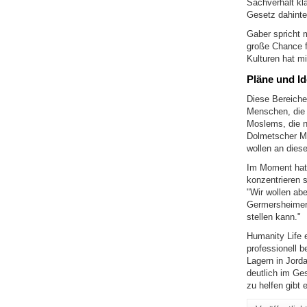
Sachverhalt kla
Gesetz dahinte
Gaber spricht 
große Chance f
Kulturen hat mi
Pläne und I
Diese Bereiche
Menschen, die h
Moslems, die n
Dolmetscher Men
wollen an diese
Im Moment hat 
konzentrieren s
"Wir wollen abe
Germersheimer 
stellen kann."
Humanity Life e
professionell b
Lagern in Jord
deutlich im Ge
zu helfen gibt 