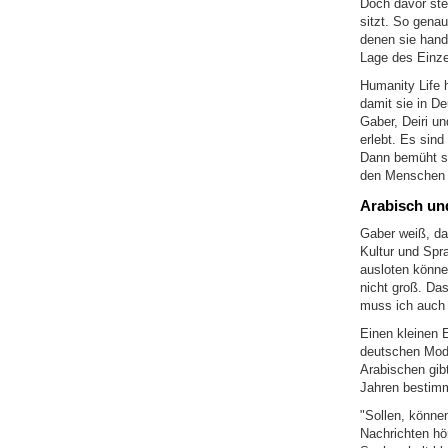
Doch davor ste
sitzt. So gena
denen sie hand
Lage des Einze
Humanity Life 
damit sie in D
Gaber, Deiri u
erlebt. Es sind
Dann bemüht si
den Menschen t
Arabisch un
Gaber weiß, das
Kultur und Spr
ausloten könne
nicht groß. Das
muss ich auch 
Einen kleinen E
deutschen Moda
Arabischen gib
Jahren bestimm
"Sollen, könne
Nachrichten hö