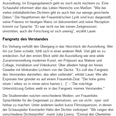
Ausstellung: Im Eingangsbereich geht es noch recht nüchtern zu. Eine
Schautafel informiert über das Leben Heinrichs von Meißen. "Wie bei
vielen mittelalterlichen Dichtern gibt es auch hier nur wenige gesicherte
Daten." Die Hauptformen der Frauenlob'schen Lyrik sind kurz dargestellt,
seine Präsenz im heutigen Mainz ist dokumentiert und seine Rezeption
kommt zur Sprache. "Er war nicht nur bei seinen Zeitgenossen
umstritten, auch die Forschung ist sich uneinig", erzählt Lauer.
Fangnetz des Verstandes
Ein Vorhang verhüllt den Übergang in das Herzstück der Ausstellung. Wer
ihn zur Seite schiebt, fühlt sich in einer anderen Welt. Viel gibt es zu
entdecken. Auf den ersten Blick wirkt die Ausstellung wie eine wilde
Zusammenstellung moderner Kunst, ein Potpourri aus Malerei und
Collage, Installation und Videokunst. Über alledem hängt ein feines
Gewebe mit blinkenden Lichtern von der Decke. "Es soll das Fangnetz
des Verstandes darstellen, das alles verbindet", erklärt Lauer. Wie alle
Exponate hier gründet es auf einem Frauenlob-Zitat: "Die hohe gotes
stiure / wibez ez in miner witze hamen (...)" – "Die mächtige
Unterstützung Gottes webt es in das Fangnetz meines Verstandes."
Die Studierenden nutzten verschiedene Medien, um Frauenlobs
Sprachbilder für die Gegenwart zu übersetzen, um sie sicht-, spür- und
hörbar zu machen. Unter anderem laufen kurze Filmsequenzen, in denen
der Schauspieler Konstantin Hahn den Dichter verkörpert. "Wir zeigen drei
verschiedene Dichterprofile", meint Julia Lorenz. "Einmal den Oberlehrer