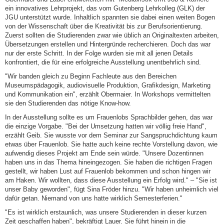
ein innovatives Lehrprojekt, das vom Gutenberg Lehrkolleg (GLK) der
JGU unterstützt wurde. Inhaltlich spannten sie dabei einen weiten Bogen
von der Wissenschaft über die Kreativität bis zur Berufsorientierung.
Zuerst sollten die Studierenden zwar wie üblich an Originaltexten arbeiten,
Übersetzungen erstellen und Hintergründe recherchieren. Doch das war
nur der erste Schritt. In der Folge wurden sie mit all jenen Details
konfrontiert, die für eine erfolgreiche Ausstellung unentbehrlich sind.
"Wir banden gleich zu Beginn Fachleute aus den Bereichen
Museumspädagogik, audiovisuelle Produktion, Grafikdesign, Marketing
und Kommunikation ein", erzählt Obermaier. In Workshops vermittelten
sie den Studierenden das nötige Know-how.
In der Ausstellung sollte es um Frauenlobs Sprachbilder gehen, das war
die einzige Vorgabe. "Bei der Umsetzung hatten wir völlig freie Hand",
erzählt Geib. Sie wusste vor dem Seminar zur Sangspruchdichtung kaum
etwas über Frauenlob. Sie hatte auch keine rechte Vorstellung davon, wie
aufwendig dieses Projekt am Ende sein würde. "Unsere Dozentinnen
haben uns in das Thema hineingezogen. Sie haben die richtigen Fragen
gestellt, wir haben Lust auf Frauenlob bekommen und schon hingen wir
am Haken. Wir wollten, dass diese Ausstellung ein Erfolg wird." – "Sie ist
unser Baby geworden", fügt Sina Fröder hinzu. "Wir haben unheimlich viel
dafür getan. Niemand von uns hatte wirklich Semesterferien."
"Es ist wirklich erstaunlich, was unsere Studierenden in dieser kurzen
Zeit geschaffen haben", bekräftigt Lauer. Sie führt hinein in die