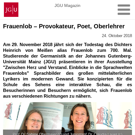
Zum
Johannes
JGU Magazin
Inhalt
Gutenberg-
springen
Universität
Mainz
Frauenlob – Provokateur, Poet, Oberlehrer
24. Oktober 2018
Am 29. November 2018 jährt sich der Todestag des Dichters
Heinrich von Meißen alias Frauenlob zum 700. Mal.
Studierende der Germanistik an der Johannes Gutenberg-
Universität Mainz (JGU) präsentieren in ihrer Ausstellung
"Zwischen Herz und Verstand. Einblicke in die Sprachwelten
Frauenlobs" Sprachbilder des großen mittelalterlichen
Lyrikers im modernen Gewand. Sie konzipierten für die
Schule des Sehens eine interaktive Schau, die es
Besucherinnen und Besuchern ermöglicht, sich Frauenlob
aus verschiedenen Richtungen zu nähern.
Prof. Dr. Sabine Obermaier (l.) und Juniorprof. Dr. Claudia Lauer (r.)