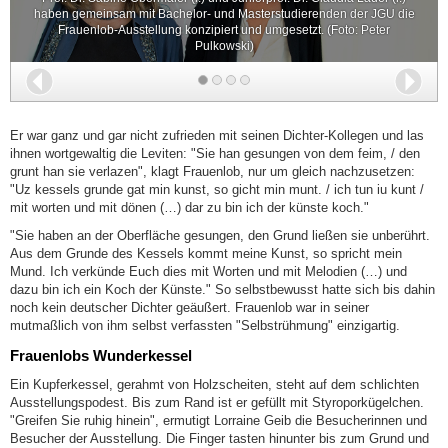
haben gemeinsam mit Bachelor- und Masterstudierenden der JGU die
Frauenlob-Ausstellung konzipiert und umgesetzt. (Foto: Peter
Pulkowski)
Zurück
Wei
Er war ganz und gar nicht zufrieden mit seinen Dichter-Kollegen und las
ihnen wortgewaltig die Leviten: "Sie han gesungen von dem feim, / den
grunt han sie verlazen", klagt Frauenlob, nur um gleich nachzusetzen:
"Uz kessels grunde gat min kunst, so gicht min munt. / ich tun iu kunt /
mit worten und mit dönen (…) dar zu bin ich der künste koch."
"Sie haben an der Oberfläche gesungen, den Grund ließen sie unberührt.
Aus dem Grunde des Kessels kommt meine Kunst, so spricht mein
Mund. Ich verkünde Euch dies mit Worten und mit Melodien (…) und
dazu bin ich ein Koch der Künste." So selbstbewusst hatte sich bis dahin
noch kein deutscher Dichter geäußert. Frauenlob war in seiner
mutmaßlich von ihm selbst verfassten "Selbstrühmung" einzigartig.
Frauenlobs Wunderkessel
Ein Kupferkessel, gerahmt von Holzscheiten, steht auf dem schlichten
Ausstellungspodest. Bis zum Rand ist er gefüllt mit Styroporkügelchen.
"Greifen Sie ruhig hinein", ermutigt Lorraine Geib die Besucherinnen und
Besucher der Ausstellung. Die Finger tasten hinunter bis zum Grund und