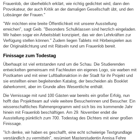
Frauenlob, der überheblich erklärt, wie richtig gedichtet wird, dann den
Provokateur, der auch Kritik an der damaligen Gesellschaft übt, und den
Lobsänger der Frauen."
"Wir möchten eine breite Öffentlichkeit mit unserer Ausstellung
erreichen", sagt Geib. "Besonders Schulklassen sind herzlich eingeladen.
Wir haben sogar ein Arbeitsblatt konzipiert, das wir den Lehrkräften zur
Verfügung stellen können." Zudem liegen Tablets mit Hörbeispielen aus
der Originaldichtung und mit Rätseln rund um Frauenlob bereit.
Finissage zum Todestag
Überhaupt ist viel entstanden rund um die Schau. Die Studierenden
entwickelten gemeinsam mit Fachleuten ein eigenes Logo, sie warben mit
Postkarten und mit einer Luftballonaktion in der Stadt für ihr Projekt und
sie erstellten einen begleitenden Katalog, der bescheiden als Booklet
daherkommt, aber im Grunde alles Wesentliche enthält.
Die Vernissage mit rund 100 Gästen war bereits ein großer Erfolg, nun
hofft das Projektteam auf viele weitere Besucherinnen und Besucher. Ein
wissenschaftliches Rahmenprogramm wird sich bis ins kommende Jahr
hinein mit Frauenlob beschäftigen. Am 29. November endet die
Ausstellung pünktlich zum 700. Todestag des Dichters mit einer großen
Finissage.
"Ich denke, wir haben es geschafft, eine echt schwierige Textgrundlage
verständlich zu vermitteln", resümiert Masterstudentin Annisa Fehre