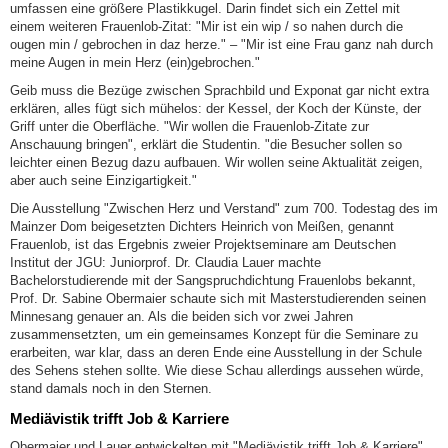
umfassen eine größere Plastikkugel. Darin findet sich ein Zettel mit
einem weiteren Frauenlob-Zitat: "Mir ist ein wip / so nahen durch die
ougen min / gebrochen in daz herze." – "Mir ist eine Frau ganz nah durch
meine Augen in mein Herz (ein)gebrochen."
Geib muss die Bezüge zwischen Sprachbild und Exponat gar nicht extra
erklären, alles fügt sich mühelos: der Kessel, der Koch der Künste, der
Griff unter die Oberfläche. "Wir wollen die Frauenlob-Zitate zur
Anschauung bringen", erklärt die Studentin. "die Besucher sollen so
leichter einen Bezug dazu aufbauen. Wir wollen seine Aktualität zeigen,
aber auch seine Einzigartigkeit."
Die Ausstellung "Zwischen Herz und Verstand" zum 700. Todestag des im
Mainzer Dom beigesetzten Dichters Heinrich von Meißen, genannt
Frauenlob, ist das Ergebnis zweier Projektseminare am Deutschen
Institut der JGU: Juniorprof. Dr. Claudia Lauer machte
Bachelorstudierende mit der Sangspruchdichtung Frauenlobs bekannt,
Prof. Dr. Sabine Obermaier schaute sich mit Masterstudierenden seinen
Minnesang genauer an. Als die beiden sich vor zwei Jahren
zusammensetzten, um ein gemeinsames Konzept für die Seminare zu
erarbeiten, war klar, dass an deren Ende eine Ausstellung in der Schule
des Sehens stehen sollte. Wie diese Schau allerdings aussehen würde,
stand damals noch in den Sternen.
Mediävistik trifft Job & Karriere
Obermaier und Lauer entwickelten mit "Mediävistik trifft Job & Karriere"