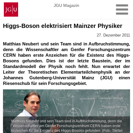
Zum
Johannes
JGU Magazin
Inhalt
Gutenberg-
springen
Universität
Mainz
Higgs-Boson elektrisiert Mainzer Physiker
27. Dezember 2011
Matthias Neubert und sein Team sind in Aufbruchstimmung,
denn die Wissenschaftler am Genfer Forschungszentrum
CERN haben erste Anzeichen für die Existenz des Higgs-
Bosons gefunden. Dies ist der letzte Baustein, der im
Standardmodell der Physik noch fehlt. Nun erwartet der
Leiter der Theoretischen Elementarteilchenphysik an der
Johannes Gutenberg-Universität Mainz (JGU) einen
Riesenschub für sein Forschungsgebiet.
Matthias Neubert und sein Team sind in Aufbruchstimmung, denn die
Wissenschaftler am Genfer Forschungszentrum CERN haben erste
Anzeichen für die Existenz des Higgs-Bosons gefunden. (Foto: Stefan