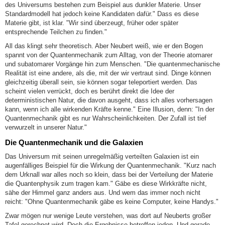
des Universums bestehen zum Beispiel aus dunkler Materie. Unser
Standardmodell hat jedoch keine Kandidaten dafür." Dass es diese
Materie gibt, ist klar. "Wir sind überzeugt, früher oder später
entsprechende Teilchen zu finden."
All das klingt sehr theoretisch. Aber Neubert weiß, wie er den Bogen
spannt von der Quantenmechanik zum Alltag, von der Theorie atomarer
und subatomarer Vorgänge hin zum Menschen. "Die quantenmechanische
Realität ist eine andere, als die, mit der wir vertraut sind. Dinge können
gleichzeitig überall sein, sie können sogar teleportiert werden. Das
scheint vielen verrückt, doch es berührt direkt die Idee der
deterministischen Natur, die davon ausgeht, dass ich alles vorhersagen
kann, wenn ich alle wirkenden Kräfte kenne." Eine Illusion, denn: "In der
Quantenmechanik gibt es nur Wahrscheinlichkeiten. Der Zufall ist tief
verwurzelt in unserer Natur."
Die Quantenmechanik und die Galaxien
Das Universum mit seinen unregelmäßig verteilten Galaxien ist ein
augenfälliges Beispiel für die Wirkung der Quantenmechanik. "Kurz nach
dem Urknall war alles noch so klein, dass bei der Verteilung der Materie
die Quantenphysik zum tragen kam." Gäbe es diese Wirkkräfte nicht,
sähe der Himmel ganz anders aus. Und wem das immer noch nicht
reicht: "Ohne Quantenmechanik gäbe es keine Computer, keine Handys."
Zwar mögen nur wenige Leute verstehen, was dort auf Neuberts großer
Tafel gerechnet wird. Doch die Ergebnisse betreffen jeden. Und gerade