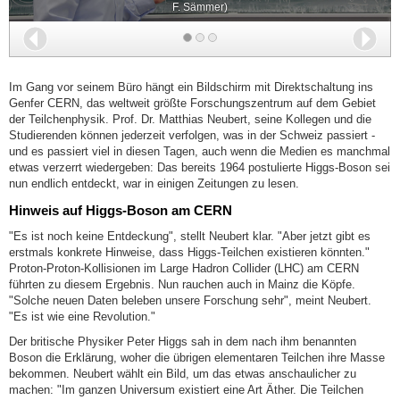
F. Sämmer)
Zurück
Wei
Im Gang vor seinem Büro hängt ein Bildschirm mit Direktschaltung ins
Genfer CERN, das weltweit größte Forschungszentrum auf dem Gebiet
der Teilchenphysik. Prof. Dr. Matthias Neubert, seine Kollegen und die
Studierenden können jederzeit verfolgen, was in der Schweiz passiert -
und es passiert viel in diesen Tagen, auch wenn die Medien es manchmal
etwas verzerrt wiedergeben: Das bereits 1964 postulierte Higgs-Boson sei
nun endlich entdeckt, war in einigen Zeitungen zu lesen.
Hinweis auf Higgs-Boson am CERN
"Es ist noch keine Entdeckung", stellt Neubert klar. "Aber jetzt gibt es
erstmals konkrete Hinweise, dass Higgs-Teilchen existieren könnten."
Proton-Proton-Kollisionen im Large Hadron Collider (LHC) am CERN
führten zu diesem Ergebnis. Nun rauchen auch in Mainz die Köpfe.
"Solche neuen Daten beleben unsere Forschung sehr", meint Neubert.
"Es ist wie eine Revolution."
Der britische Physiker Peter Higgs sah in dem nach ihm benannten
Boson die Erklärung, woher die übrigen elementaren Teilchen ihre Masse
bekommen. Neubert wählt ein Bild, um das etwas anschaulicher zu
machen: "Im ganzen Universum existiert eine Art Äther. Die Teilchen