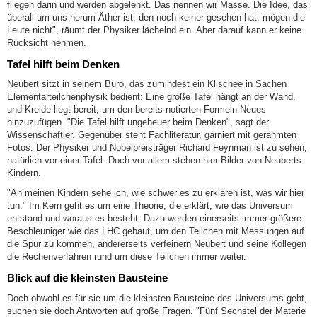
fliegen darin und werden abgelenkt. Das nennen wir Masse. Die Idee, das
überall um uns herum Äther ist, den noch keiner gesehen hat, mögen die
Leute nicht", räumt der Physiker lächelnd ein. Aber darauf kann er keine
Rücksicht nehmen.
Tafel hilft beim Denken
Neubert sitzt in seinem Büro, das zumindest ein Klischee in Sachen
Elementarteilchenphysik bedient: Eine große Tafel hängt an der Wand,
und Kreide liegt bereit, um den bereits notierten Formeln Neues
hinzuzufügen. "Die Tafel hilft ungeheuer beim Denken", sagt der
Wissenschaftler. Gegenüber steht Fachliteratur, garniert mit gerahmten
Fotos. Der Physiker und Nobelpreisträger Richard Feynman ist zu sehen,
natürlich vor einer Tafel. Doch vor allem stehen hier Bilder von Neuberts
Kindern.
"An meinen Kindern sehe ich, wie schwer es zu erklären ist, was wir hier
tun." Im Kern geht es um eine Theorie, die erklärt, wie das Universum
entstand und woraus es besteht. Dazu werden einerseits immer größere
Beschleuniger wie das LHC gebaut, um den Teilchen mit Messungen auf
die Spur zu kommen, andererseits verfeinern Neubert und seine Kollegen
die Rechenverfahren rund um diese Teilchen immer weiter.
Blick auf die kleinsten Bausteine
Doch obwohl es für sie um die kleinsten Bausteine des Universums geht,
suchen sie doch Antworten auf große Fragen. "Fünf Sechstel der Materie