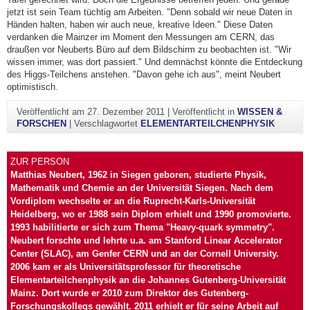
jetzt ist sein Team tüchtig am Arbeiten. "Denn sobald wir neue Daten in
Händen halten, haben wir auch neue, kreative Ideen." Diese Daten
verdanken die Mainzer im Moment den Messungen am CERN, das
draußen vor Neuberts Büro auf dem Bildschirm zu beobachten ist. "Wir
wissen immer, was dort passiert." Und demnächst könnte die Entdeckung
des Higgs-Teilchens anstehen. "Davon gehe ich aus", meint Neubert
optimistisch.
Veröffentlicht am
27. Dezember 2011
|
Veröffentlicht in
WISSEN &
FORSCHEN
|
Verschlagwortet
ELEMENTARTEILCHENPHYSIK
ZUR PERSON
Matthias Neubert, 1962 in Siegen geboren, studierte Physik,
Mathematik und Chemie an der Universität Siegen. Nach dem
Vordiplom wechselte er an die Ruprecht-Karls-Universität
Heidelberg, wo er 1988 sein Diplom erhielt und 1990 promovierte.
1993 habilitierte er sich zum Thema "Heavy-quark symmetry".
Neubert forschte und lehrte u.a. am Stanford Linear Accelerator
Center (SLAC), am Genfer CERN und an der Cornell University.
2006 kam er als Universitätsprofessor für theoretische
Elementarteilchenphysik an die Johannes Gutenberg-Universität
Mainz. Dort wurde er 2010 zum Direktor des Gutenberg-
Forschungskollegs gewählt. 2011 erhielt er für seine Arbeit auf