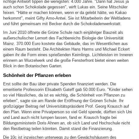
richtige Antwort tippen die wenigsten: 4.000 Jahre. "Dann hat Jesus ja
auch schon Schokolade gegessen", wirft Lukas ein. Seine Mitschüler
feixen. "Hätte er machen können, wenn er da gelebt hätte, wo Kakao
herkommt", meint Gifty Amo-Antwi. Sie ist Mitarbeiterin der Weltladens
und führt gemeinsam mit Becker durch die Schokoladenwerkstatt.
Im Juni 2010 öffnete die Grüne Schule nach einjähriger Bauzeit als
außerschulischer Lernort des Fachbereichs Biologie der Universität
Mainz. 370.000 Euro kostete das Gebäude, das im Wesentlichen aus
einem Raum besteht. Die Architekten Hans Harms und Michael Eckert
gaben ihr die Form eines sprießenden Keimlings. Lichtleisten im Inneren
erinnern an Wurzelwerk und die große Fensterfront bietet einen weiten
Blick in den Botanischen Garten.
Schönheit der Pflanzen erleben
Erst sollte der Bau über private Spenden finanziert werden. Die
emeritierte Professorin Elisabeth Gateff gab 50.000 Euro. "Kinder sehen
so viel Hässliches, da ist es wichtig, die Schönheit von Pflanzen zu
erleben", sagte sie am Rande der Eröffnung der Grünen Schule. Ihr
großzügiger Beitrag rief Universitätspräsident Prof. Georg Krausch auf
den Plan. Wenn eine Privatperson so viel Geld spende, dürften sich Uni
und Land auch nicht lumpen lassen, fand er. Krausch fragte bei
Bildungsministerin Doris Ahnen an, ob sich Land und Hochschule nicht
den Restbetrag teilen könnten. Damit stand die Finanzierung.
Die 10c ist inzwischen unterwegs zu den Gewächshäusern des