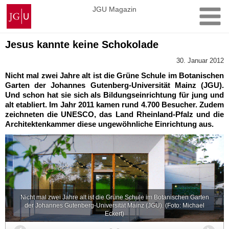
Zum
Johannes
JGU Magazin
Inhalt
Gutenberg-
springen
Universität
Mainz
Jesus kannte keine Schokolade
30. Januar 2012
Nicht mal zwei Jahre alt ist die Grüne Schule im Botanischen
Garten der Johannes Gutenberg-Universität Mainz (JGU).
Und schon hat sie sich als Bildungseinrichtung für jung und
alt etabliert. Im Jahr 2011 kamen rund 4.700 Besucher. Zudem
zeichneten die UNESCO, das Land Rheinland-Pfalz und die
Architektenkammer diese ungewöhnliche Einrichtung aus.
Nicht mal zwei Jahre alt ist die Grüne Schule im Botanischen Garten
der Johannes Gutenberg-Universität Mainz (JGU). (Foto: Michael
Eckert)