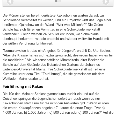
Zurück
Wei
Die Mörser stehen bereit, geröstete Kakaobohnen warten darauf, zu
Schokolade verarbeitet zu werden, und ein Projektor wirft das Logo einer
berühmten Quizshow an die Wand: "Wer wird Millionär?" Die Grüne
Schule hat sich für einen Vormittag in eine Schokoladenwerkstatt
verwandelt. Gleich werden 24 Schüler erkunden, wo Schokolade
überhaupt herkommt, wie sie entsteht und wie der weltweite Handel mit
der süßen Verführung funktioniert.
"Normalerweise ist das ein Angebot für Jüngere", erzählt Dr. Ute Becker.
"Aber die Klasse hat es sich extra gewünscht, deswegen haben wir es für
sie modifiziert." Als wissenschaftliche Mitarbeiterin leitet Becker die
Schule auf dem Gelände des Botanischen Gartens der Johannes
Gutenberg-Universität Mainz. Ihre Schokoladenwerkstatt ist Teil eine
Kursreihe unter dem Titel "Fairführung", die sie gemeinsam mit dem
Weltladen Mainz erarbeitet hat.
Fairführung mit Kakao
Die 10c des Mainzer Schlossgymnasiums trudelt ein und auf die
Quizshow springen die Jugendlichen sofort an, auch wenn es nur
Kakaobohnen statt Euro für die richtigen Antworten gibt. "Wann wurden
die ersten Kakaopflanzen angebaut?", lautet die erste Frage. "Vor a)
4.000 Jahren, b) 1.000 Jahren, c) 500 Jahren oder d) 100 Jahren?" Auf die