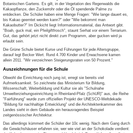
Botanischen Gartens. Es gilt, in der Vegetation des Regenwalds die
Kakaopflanze, den Zuckerrohr oder die Öl spendende Palme zu
entdecken. Die Schüler haben eine Menge Fragen: "Wie lange dauert es,
bis Kakao geerntet werden kann?" oder "Wie bekommt man
Kakaobutter?" Im Dickicht liegt Informationsmaterial, das Antwort gibt.
"Boah, guck mal, ein Pfeilgiftfrosch", staunt Serhat vor einem Terrarium.
Gut, das gehört jetzt nicht direkt zum Programm, aber gucken wird ja
erlaubt sein.
Die Grüne Schule bietet Kurse und Führungen für jede Altersgruppe,
darauf legt Becker Wert. Rund 4.700 Kinder und Erwachsene kamen
allein 2011. "Wir verzeichnen Steigerungsraten von 50 Prozent."
Auszeichnungen für die Schule
Obwohl die Einrichtung noch jung ist, erregt sie bereits viel
Aufmerksamkeit. So zeichnete das Ministerium für Bildung,
Wissenschaft, Weiterbildung und Kultur sie als "Schulnahe
Umwelterziehungseinrichtung in Rheinland-Pfalz (SchUR)" aus, die Reihe
"Fairführung" wurde zum offiziellen Projekt der UNESCO-Weltdekade
"Bildung für nachhaltige Entwicklung" und die Architektenkammer des
Landes sieht in dem Gebäude ein herausragendes Beispiel
zeitgenössischer Architektur.
Das allerdings kümmert die Schüler der 10c wenig. Nach dem Gang durch
die Gewächshäuser erfahren sie, wer wie viel an der Schokolade verdient: