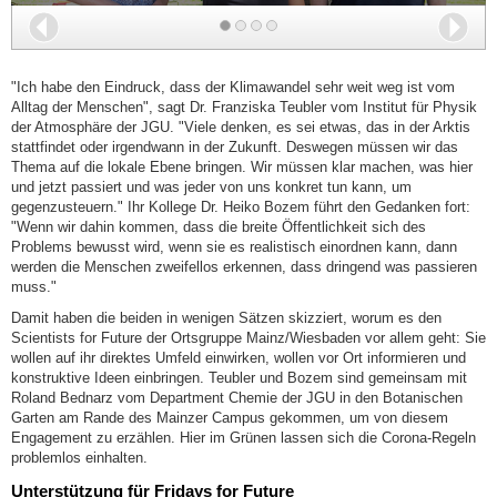
Zurück
Wei
"Ich habe den Eindruck, dass der Klimawandel sehr weit weg ist vom
Alltag der Menschen", sagt Dr. Franziska Teubler vom Institut für Physik
der Atmosphäre der JGU. "Viele denken, es sei etwas, das in der Arktis
stattfindet oder irgendwann in der Zukunft. Deswegen müssen wir das
Thema auf die lokale Ebene bringen. Wir müssen klar machen, was hier
und jetzt passiert und was jeder von uns konkret tun kann, um
gegenzusteuern." Ihr Kollege Dr. Heiko Bozem führt den Gedanken fort:
"Wenn wir dahin kommen, dass die breite Öffentlichkeit sich des
Problems bewusst wird, wenn sie es realistisch einordnen kann, dann
werden die Menschen zweifellos erkennen, dass dringend was passieren
muss."
Damit haben die beiden in wenigen Sätzen skizziert, worum es den
Scientists for Future der Ortsgruppe Mainz/Wiesbaden vor allem geht: Sie
wollen auf ihr direktes Umfeld einwirken, wollen vor Ort informieren und
konstruktive Ideen einbringen. Teubler und Bozem sind gemeinsam mit
Roland Bednarz vom Department Chemie der JGU in den Botanischen
Garten am Rande des Mainzer Campus gekommen, um von diesem
Engagement zu erzählen. Hier im Grünen lassen sich die Corona-Regeln
problemlos einhalten.
Unterstützung für Fridays for Future