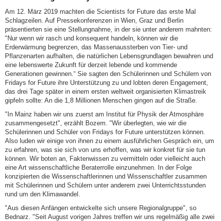
Am 12. März 2019 machten die Scientists for Future das erste Mal
Schlagzeilen. Auf Pressekonferenzen in Wien, Graz und Berlin
präsentierten sie eine Stellungnahme, in der sie unter anderem mahnten:
"Nur wenn wir rasch und konsequent handeln, können wir die
Erderwärmung begrenzen, das Massenaussterben von Tier- und
Pflanzenarten aufhalten, die natürlichen Lebensgrundlagen bewahren und
eine lebenswerte Zukunft für derzeit lebende und kommende
Generationen gewinnen.“ Sie sagten den Schülerinnen und Schülern von
Fridays for Future ihre Unterstützung zu und lobten deren Engagement,
das drei Tage später in einem ersten weltweit organisierten Klimastreik
gipfeln sollte: An die 1,8 Millionen Menschen gingen auf die Straße.
"In Mainz haben wir uns zuerst am Institut für Physik der Atmosphäre
zusammengesetzt", erzählt Bozem. "Wir überlegten, wie wir die
Schülerinnen und Schüler von Fridays for Future unterstützen können.
Also luden wir einige von ihnen zu einem ausführlichen Gespräch ein, um
zu erfahren, was sie sich von uns erhoffen, was wir konkret für sie tun
können. Wir boten an, Faktenwissen zu vermitteln oder vielleicht auch
eine Art wissenschaftliche Beraterrolle einzunehmen. In der Folge
konzipierten die Wissenschaftlerinnen und Wissenschaftler zusammen
mit Schülerinnen und Schülern unter anderem zwei Unterrichtsstunden
rund um den Klimawandel.
"Aus diesen Anfängen entwickelte sich unsere Regionalgruppe", so
Bednarz. "Seit August vorigen Jahres treffen wir uns regelmäßig alle zwei