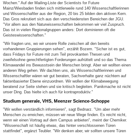
Wochen." Auf der Mailing-Liste der Scientists for Future
Mainz/Wiesbaden finden sich mittlerweile rund 140 Wissenschaftlerinnen
und Wissenschaftler aus der Region, 20 bis 25 bilden den aktiven Kern.
Das Gros rekrutiert sich aus den verschiedensten Bereichen der JGU.
"Vor allem aus den Naturwissenschaften bekommen wir viel Zuspruch.
Das ist in vielen Regionalgruppen anders: Dort dominieren oft die
Geisteswissenschaften."
"Wir fragten uns, wo wir unsere Rolle zwischen all den bereits
vorhandenen Gruppierungen sehen", erzählt Bozem. "Sicher ist es gut,
dass Fridays for Future mit zum Teil provokanten Thesen und
zweifelsohne gerechtfertigten Forderungen aufrüttelt und so das Thema
Klimawandel ins Bewusstsein der Menschen bringt. Aber wir wollten einen
anderen Weg gehen. Wir dachten uns, als Wissenschaftlerinnen und
Wissenschaftler wären wir gut beraten, Sachverhalte ganz nüchtern auf
faktenbasierter Ebene einzuordnen. Wir wollen der Klimabewegung
beratend zur Seite stehen und sie kritisch begleiten. Panikmache ist nicht
unser Ding. Das hielte ich auch für kontraproduktiv."
Studium generale, VHS, Meenzer Science-Schoppe
"Wir wollen verständlich informieren", sagt Bednarz. "Um aber mehr
Menschen zu erreichen, müssen wir neue Wege finden. Es reicht nicht,
wenn wir einen Vortrag auf dem Campus anbieten", meint der Chemiker.
"Wissenschaft ist häufig etwas, das hinter verschlossenen Türen
stattfindet", ergänzt Teubler. "Wir denken aber, wir sollten unsere Türen