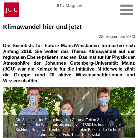
Zum
Johannes
JGU Magazin
Inhalt
Gutenberg-
springen
Universität
Mainz
Klimawandel hier und jetzt
22. September 2020
Die Scientists for Future Mainz/Wiesbaden formierten sich
Anfang 2019. Sie wollen das Thema Klimawandel auf der
regionalen Ebene präsent machen. Das Institut für Physik der
Atmosphäre der Johannes Gutenberg-Universität Mainz
(JGU) war die Keimzelle für die Initiative. Mittlerweile zählt
die Gruppe rund 20 aktive Wissenschaftlerinnen und
Wissenschaftler.
Die Scientists for Future tragen in Corona-Zeiten Schutzmasken,
deren Muster die Wetteraufzeichnung von 1850 bis heute spiegelt: In
Richtung Gegenwart mehren sich die roten Balken, die für heiße
Jahre stehen. (Foto: Peter Pulkowski)