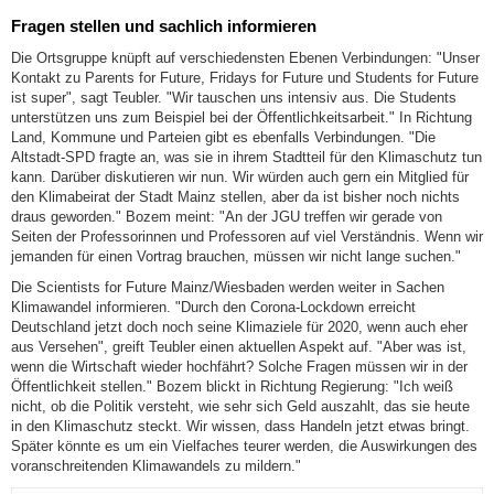
Fragen stellen und sachlich informieren
Die Ortsgruppe knüpft auf verschiedensten Ebenen Verbindungen: "Unser
Kontakt zu Parents for Future, Fridays for Future und Students for Future
ist super", sagt Teubler. "Wir tauschen uns intensiv aus. Die Students
unterstützen uns zum Beispiel bei der Öffentlichkeitsarbeit." In Richtung
Land, Kommune und Parteien gibt es ebenfalls Verbindungen. "Die
Altstadt-SPD fragte an, was sie in ihrem Stadtteil für den Klimaschutz tun
kann. Darüber diskutieren wir nun. Wir würden auch gern ein Mitglied für
den Klimabeirat der Stadt Mainz stellen, aber da ist bisher noch nichts
draus geworden." Bozem meint: "An der JGU treffen wir gerade von
Seiten der Professorinnen und Professoren auf viel Verständnis. Wenn wir
jemanden für einen Vortrag brauchen, müssen wir nicht lange suchen."
Die Scientists for Future Mainz/Wiesbaden werden weiter in Sachen
Klimawandel informieren. "Durch den Corona-Lockdown erreicht
Deutschland jetzt doch noch seine Klimaziele für 2020, wenn auch eher
aus Versehen", greift Teubler einen aktuellen Aspekt auf. "Aber was ist,
wenn die Wirtschaft wieder hochfährt? Solche Fragen müssen wir in der
Öffentlichkeit stellen." Bozem blickt in Richtung Regierung: "Ich weiß
nicht, ob die Politik versteht, wie sehr sich Geld auszahlt, das sie heute
in den Klimaschutz steckt. Wir wissen, dass Handeln jetzt etwas bringt.
Später könnte es um ein Vielfaches teurer werden, die Auswirkungen des
voranschreitenden Klimawandels zu mildern."