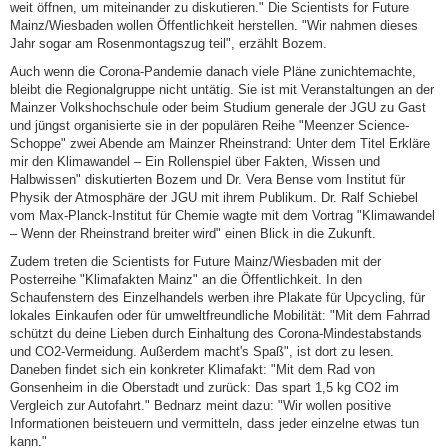
weit öffnen, um miteinander zu diskutieren." Die Scientists for Future
Mainz/Wiesbaden wollen Öffentlichkeit herstellen. "Wir nahmen dieses
Jahr sogar am Rosenmontagszug teil", erzählt Bozem.
Auch wenn die Corona-Pandemie danach viele Pläne zunichtemachte,
bleibt die Regionalgruppe nicht untätig. Sie ist mit Veranstaltungen an der
Mainzer Volkshochschule oder beim Studium generale der JGU zu Gast
und jüngst organisierte sie in der populären Reihe "Meenzer Science-
Schoppe" zwei Abende am Mainzer Rheinstrand: Unter dem Titel Erkläre
mir den Klimawandel – Ein Rollenspiel über Fakten, Wissen und
Halbwissen" diskutierten Bozem und Dr. Vera Bense vom Institut für
Physik der Atmosphäre der JGU mit ihrem Publikum. Dr. Ralf Schiebel
vom Max-Planck-Institut für Chemie wagte mit dem Vortrag "Klimawandel
– Wenn der Rheinstrand breiter wird" einen Blick in die Zukunft.
Zudem treten die Scientists for Future Mainz/Wiesbaden mit der
Posterreihe "Klimafakten Mainz" an die Öffentlichkeit. In den
Schaufenstern des Einzelhandels werben ihre Plakate für Upcycling, für
lokales Einkaufen oder für umweltfreundliche Mobilität: "Mit dem Fahrrad
schützt du deine Lieben durch Einhaltung des Corona-Mindestabstands
und CO2-Vermeidung. Außerdem macht's Spaß", ist dort zu lesen.
Daneben findet sich ein konkreter Klimafakt: "Mit dem Rad von
Gonsenheim in die Oberstadt und zurück: Das spart 1,5 kg CO2 im
Vergleich zur Autofahrt." Bednarz meint dazu: "Wir wollen positive
Informationen beisteuern und vermitteln, dass jeder einzelne etwas tun
kann."