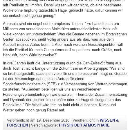
mit Partikeln zu impfen. Dabei wissen wir gar nicht, ob eine bestimmte
Wolke ohne Impfung tatsächlich Hagel gebracht hätte, dafür kennen wir
sie einfach nicht genau genug."
Aerosole sind ein ungeheuer komplexes Thema: "Es handelt sich um
Millionen von verschiedenen Molekülen unterschiedlichster Herkunft.
Viele können wir unterscheiden: Was die Bäume nebenan im Botanischen
Garten ausspucken, sieht völlig anders aus als das, was aus dem
Auspuff meines Autos kommt. Aber nach welchen Gesichtspunkten will
ich die Partikel für mein Computermodell separieren: nach Größe, nach
Herkunft, nach Wirkungsweise?"
In drei Jahren läuft die Unterstützung durch die Carl-Zeiss-Stiftung aus,
doch Tost ist nicht bange um die Zukunft seiner Arbeitsgruppe: "Wir sind
so breit aufgestellt, dass sich viele für uns interessieren", sagt er. Gerade
ist der Meteorologe dabei, einen Antrag für einen
Sonderforschungsbereich (SFB) zur Verbesserung von Wettervorhersagen
zu stellen. "Außerdem beteiligen wir uns an verschiedenen
Forschungsverbundanträgen wie etwa zum Thema der Zusammensetzung
und Dynamik der oberen Troposphäre oder zu Fragestellungen um das
Paläoklima." Die Arbeit wird ihm so bald nicht ausgehen, Klima und
Wetter geben noch genug Rätsel auf.
Veröffentlicht am
19. Dezember 2018
|
Veröffentlicht in
WISSEN &
FORSCHEN
|
Verschlagwortet
PHYSIK DER ATMOSPHÄRE