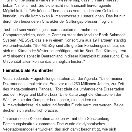
"Für mich persönlich war es ein Riesenerfolg, dass ich die Professur
bekam", meint Tost. Sie biete nicht nur finanziell hervorragende
Möglichkeiten. "Wir können Themen aus verschiedensten Gebieten
bündeln, um die komplexen Klimaprozesse zu untersuchen. Das ist nur
durch den besonderen Charakter der Stiftungsprofessur möglich."
Tost und sein vierköpfiges Team arbeiten mit mehreren
Computermodellen, doch im Zentrum steht das Modular Earth Submodel
System (MESSy), das sie in einem Konsortium aus 19 Partnern ständig
weiterentwickeln. "Bei MESSy sind alle großen Forschungsinstitute, die
sich mit Klima oder Wetter beschäftigen, mit im Boot. Das Klimasystem
wird nirgends sonst in Deutschland in dieser Komplexität untersucht. Eine
Universität allein könnte das unmöglich leisten."
Feinstaub als Kühlmittel
Verschiedenste Fragestellungen stehen auf der Agenda. "Einer meiner
Doktoranden simulierte die Erde vor rund 260 Millionen Jahren, zur Zeit
des Megakontinents Pangea." Tost zieht die umfangreiche Dissertation
aus dem Regal und blättert kurz: Eine Karte zeigt die Klimazonen der
Welt, wie sie der Computer berechnete, eine andere die
Klimaverhältnisse, die aufgrund fossiler Funde vermutet werden. Beide
decken sich erstaunlich präzise.
"In einer neuen Kooperation arbeiten wir mit dem Senckenberg
Forschungsinstitut zusammen. Dort wurde ein dynamisches
Vegetationsmodell entwickelt, das sich damit beschäftigt, wie sich