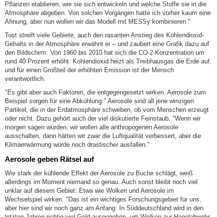
Pflanzen etablieren, wie sie sich entwickeln und welche Stoffe sie in die
Atmosphäre abgeben. Von solchen Vorgängen hatte ich vorher kaum eine
Ahnung, aber nun wollen wir das Modell mit MESSy kombinieren."
Tost streift viele Gebiete, auch den rasanten Anstieg des Kohlendioxid-
Gehalts in der Atmosphäre erwähnt er – und zaubert eine Grafik dazu auf
den Bildschirm: Von 1960 bis 2010 hat sich die CO-2-Konzentration um
rund 40 Prozent erhöht. Kohlendioxid heizt als Treibhausgas die Erde auf,
und für einen Großteil der erhöhten Emission ist der Mensch
verantwortlich.
"Es gibt aber auch Faktoren, die entgegengesetzt wirken. Aerosole zum
Beispiel sorgen für eine Abkühlung." Aerosole sind all jene winzigen
Partikel, die in der Erdatmosphäre schweben, ob vom Menschen erzeugt
oder nicht. Dazu gehört auch der viel diskutierte Feinstaub. "Wenn wir
morgen sagen würden, wir wollen alle anthropogenen Aerosole
ausschalten, dann hätten wir zwar die Luftqualität verbessert, aber die
Klimaerwärmung würde noch drastischer ausfallen."
Aerosole geben Rätsel auf
Wie stark der kühlende Effekt der Aerosole zu Buche schlägt, weiß
allerdings im Moment niemand so genau. Auch sonst bleibt noch viel
unklar auf diesem Gebiet: Etwa wie Wolken und Aerosole im
Wechselspiel wirken. "Das ist ein wichtiges Forschungsgebiet für uns,
aber hier sind wir noch ganz am Anfang: In Süddeutschland wird in den
letzten Jahren richtig viel Geld ausgegeben, um Wolken zur Hagelabwehr