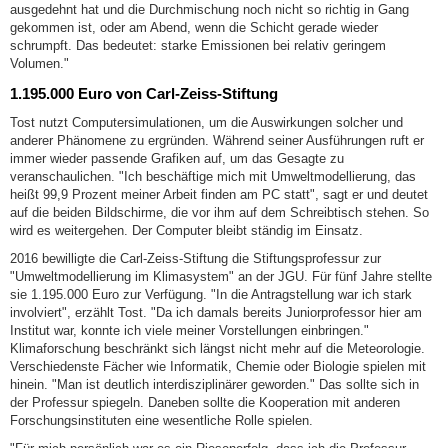
ausgedehnt hat und die Durchmischung noch nicht so richtig in Gang
gekommen ist, oder am Abend, wenn die Schicht gerade wieder
schrumpft. Das bedeutet: starke Emissionen bei relativ geringem
Volumen."
1.195.000 Euro von Carl-Zeiss-Stiftung
Tost nutzt Computersimulationen, um die Auswirkungen solcher und
anderer Phänomene zu ergründen. Während seiner Ausführungen ruft er
immer wieder passende Grafiken auf, um das Gesagte zu
veranschaulichen. "Ich beschäftige mich mit Umweltmodellierung, das
heißt 99,9 Prozent meiner Arbeit finden am PC statt", sagt er und deutet
auf die beiden Bildschirme, die vor ihm auf dem Schreibtisch stehen. So
wird es weitergehen. Der Computer bleibt ständig im Einsatz.
2016 bewilligte die Carl-Zeiss-Stiftung die Stiftungsprofessur zur
"Umweltmodellierung im Klimasystem" an der JGU. Für fünf Jahre stellte
sie 1.195.000 Euro zur Verfügung. "In die Antragstellung war ich stark
involviert", erzählt Tost. "Da ich damals bereits Juniorprofessor hier am
Institut war, konnte ich viele meiner Vorstellungen einbringen."
Klimaforschung beschränkt sich längst nicht mehr auf die Meteorologie.
Verschiedenste Fächer wie Informatik, Chemie oder Biologie spielen mit
hinein. "Man ist deutlich interdisziplinärer geworden." Das sollte sich in
der Professur spiegeln. Daneben sollte die Kooperation mit anderen
Forschungsinstituten eine wesentliche Rolle spielen.