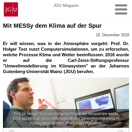
Zum
Johannes
JGU Magazin
Inhalt
Gutenberg-
springen
Universität
Mainz
Mit MESSy dem Klima auf der Spur
19. Dezember 2018
Er will wissen, was in der Atmosphäre vorgeht: Prof. Dr.
Holger Tost nutzt Computersimulationen, um zu erforschen,
welche Prozesse Klima und Wetter beeinflussen. 2016 wurde
er auf die Carl-Zeiss-Stiftungsprofessur
"Umweltmodellierung im Klimasystem" an der Johannes
Gutenberg-Universität Mainz (JGU) berufen.
Prof. Dr. Holger Tost vom Institut für Physik der Atmosphäre wurde
2016 auf die Carl-Zeiss-Stiftungsprofessur 'Umweltmodellierung im
Klimasystem' berufen. (Foto: Peter Pulkowski)