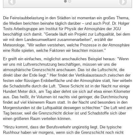
Zurück
Wei
Die Feinstaubbelastung in den Städten ist momentan ein großes Thema,
die Medien berichten beinahe täglich darüber – und auch Prof. Dr. Holger
Tosts Arbeitsgruppe am Institut für Physik der Atmosphäre der JGU
beschäftigt sich damit. "Gerade läuft ein Projekt zur Luftqualität, bei dem
wir mit dem Landesumweltamt zusammenarbeiten", erzählt der
Meteorologe. "Wir wollen verstehen, welche Prozesse in der Atmosphäre
eine Rolle spielen, welche Faktoren wir beachten müssen."
Er greift ein einfaches, möglichst anschauliches Beispiel heraus: "Wenn
wir uns mit Luftverschmutzung beschäftigen, müssen wir uns die
atmosphärische Grenzschicht anschauen. Das ist die Luftschicht, die
direkt über der Erde liegt." Hier findet der Vertikalaustausch zwischen der
festen oder flüssigen Erdoberfläche und der Atmosphäre statt, hier wirbeln
die Schadstoffe durch die Luft. "Diese Schicht ist in der Nacht nur einige
Hundert Meter dick, am Tag aber dehnt sie sich auf etwa einen Kilometer
aus. Das heißt, ihr Volumen ist nachts viel geringer, die Durchmischung
findet auf viel kleinerem Raum statt. In der Nacht und besonders in den
Morgenstunden ist die Luftqualität deswegen schlechter." Die Luft wird am
Tag besser, weil die Grenzschicht dicker ist und Schadstoffe sich über
einen größeren Raum verteilen können.
"Hinzu kommt, dass der Berufsverkehr ungünstig liegt. Die typische
Rushhour haben wir morgens, wenn sich die Grenzschicht noch nicht