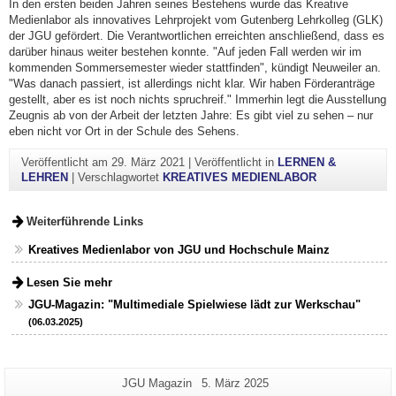
In den ersten beiden Jahren seines Bestehens wurde das Kreative
Medienlabor als innovatives Lehrprojekt vom Gutenberg Lehrkolleg (GLK)
der JGU gefördert. Die Verantwortlichen erreichten anschließend, dass es
darüber hinaus weiter bestehen konnte. "Auf jeden Fall werden wir im
kommenden Sommersemester wieder stattfinden", kündigt Neuweiler an.
"Was danach passiert, ist allerdings nicht klar. Wir haben Förderanträge
gestellt, aber es ist noch nichts spruchreif." Immerhin legt die Ausstellung
Zeugnis ab von der Arbeit der letzten Jahre: Es gibt viel zu sehen – nur
eben nicht vor Ort in der Schule des Sehens.
Veröffentlicht am
29. März 2021
|
Veröffentlicht in
LERNEN &
LEHREN
|
Verschlagwortet
KREATIVES MEDIENLABOR
Weiterführende Links
Kreatives Medienlabor von JGU und Hochschule Mainz
Lesen Sie mehr
JGU-Magazin: "Multimediale Spielwiese lädt zur Werkschau"
(06.03.2025)
Zusätzliche
Seiten-
Letzte
JGU Magazin
5. März 2025