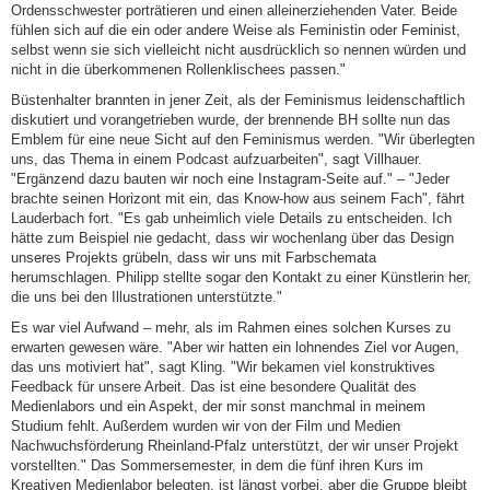
Ordensschwester porträtieren und einen alleinerziehenden Vater. Beide
fühlen sich auf die ein oder andere Weise als Feministin oder Feminist,
selbst wenn sie sich vielleicht nicht ausdrücklich so nennen würden und
nicht in die überkommenen Rollenklischees passen."
Büstenhalter brannten in jener Zeit, als der Feminismus leidenschaftlich
diskutiert und vorangetrieben wurde, der brennende BH sollte nun das
Emblem für eine neue Sicht auf den Feminismus werden. "Wir überlegten
uns, das Thema in einem Podcast aufzuarbeiten", sagt Villhauer.
"Ergänzend dazu bauten wir noch eine Instagram-Seite auf." – "Jeder
brachte seinen Horizont mit ein, das Know-how aus seinem Fach", fährt
Lauderbach fort. "Es gab unheimlich viele Details zu entscheiden. Ich
hätte zum Beispiel nie gedacht, dass wir wochenlang über das Design
unseres Projekts grübeln, dass wir uns mit Farbschemata
herumschlagen. Philipp stellte sogar den Kontakt zu einer Künstlerin her,
die uns bei den Illustrationen unterstützte."
Es war viel Aufwand – mehr, als im Rahmen eines solchen Kurses zu
erwarten gewesen wäre. "Aber wir hatten ein lohnendes Ziel vor Augen,
das uns motiviert hat", sagt Kling. "Wir bekamen viel konstruktives
Feedback für unsere Arbeit. Das ist eine besondere Qualität des
Medienlabors und ein Aspekt, der mir sonst manchmal in meinem
Studium fehlt. Außerdem wurden wir von der Film und Medien
Nachwuchsförderung Rheinland-Pfalz unterstützt, der wir unser Projekt
vorstellten." Das Sommersemester, in dem die fünf ihren Kurs im
Kreativen Medienlabor belegten, ist längst vorbei, aber die Gruppe bleibt