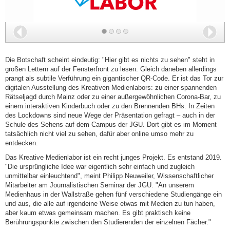
Zurück
Wei
Die Botschaft scheint eindeutig: "Hier gibt es nichts zu sehen" steht in
großen Lettern auf der Fensterfront zu lesen. Gleich daneben allerdings
prangt als subtile Verführung ein gigantischer QR-Code. Er ist das Tor zur
digitalen Ausstellung des Kreativen Medienlabors: zu einer spannenden
Rätseljagd durch Mainz oder zu einer außergewöhnlichen Corona-Bar, zu
einem interaktiven Kinderbuch oder zu den Brennenden BHs. In Zeiten
des Lockdowns sind neue Wege der Präsentation gefragt – auch in der
Schule des Sehens auf dem Campus der JGU. Dort gibt es im Moment
tatsächlich nicht viel zu sehen, dafür aber online umso mehr zu
entdecken.
Das Kreative Medienlabor ist ein recht junges Projekt. Es entstand 2019.
"Die ursprüngliche Idee war eigentlich sehr einfach und zugleich
unmittelbar einleuchtend", meint Philipp Neuweiler, Wissenschaftlicher
Mitarbeiter am Journalistischen Seminar der JGU. "An unserem
Medienhaus in der Wallstraße gehen fünf verschiedene Studiengänge ein
und aus, die alle auf irgendeine Weise etwas mit Medien zu tun haben,
aber kaum etwas gemeinsam machen. Es gibt praktisch keine
Berührungspunkte zwischen den Studierenden der einzelnen Fächer."