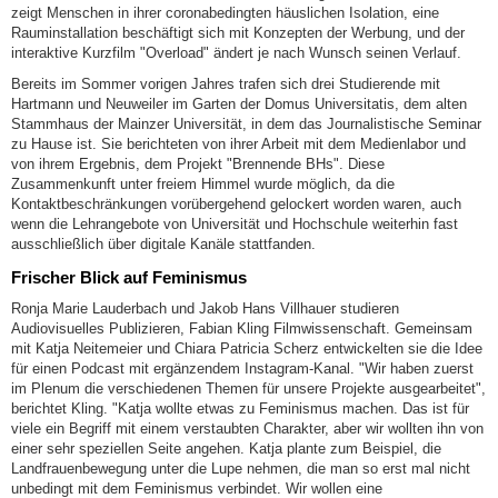
zeigt Menschen in ihrer coronabedingten häuslichen Isolation, eine
Rauminstallation beschäftigt sich mit Konzepten der Werbung, und der
interaktive Kurzfilm "Overload" ändert je nach Wunsch seinen Verlauf.
Bereits im Sommer vorigen Jahres trafen sich drei Studierende mit
Hartmann und Neuweiler im Garten der Domus Universitatis, dem alten
Stammhaus der Mainzer Universität, in dem das Journalistische Seminar
zu Hause ist. Sie berichteten von ihrer Arbeit mit dem Medienlabor und
von ihrem Ergebnis, dem Projekt "Brennende BHs". Diese
Zusammenkunft unter freiem Himmel wurde möglich, da die
Kontaktbeschränkungen vorübergehend gelockert worden waren, auch
wenn die Lehrangebote von Universität und Hochschule weiterhin fast
ausschließlich über digitale Kanäle stattfanden.
Frischer Blick auf Feminismus
Ronja Marie Lauderbach und Jakob Hans Villhauer studieren
Audiovisuelles Publizieren, Fabian Kling Filmwissenschaft. Gemeinsam
mit Katja Neitemeier und Chiara Patricia Scherz entwickelten sie die Idee
für einen Podcast mit ergänzendem Instagram-Kanal. "Wir haben zuerst
im Plenum die verschiedenen Themen für unsere Projekte ausgearbeitet",
berichtet Kling. "Katja wollte etwas zu Feminismus machen. Das ist für
viele ein Begriff mit einem verstaubten Charakter, aber wir wollten ihn von
einer sehr speziellen Seite angehen. Katja plante zum Beispiel, die
Landfrauenbewegung unter die Lupe nehmen, die man so erst mal nicht
unbedingt mit dem Feminismus verbindet. Wir wollen eine