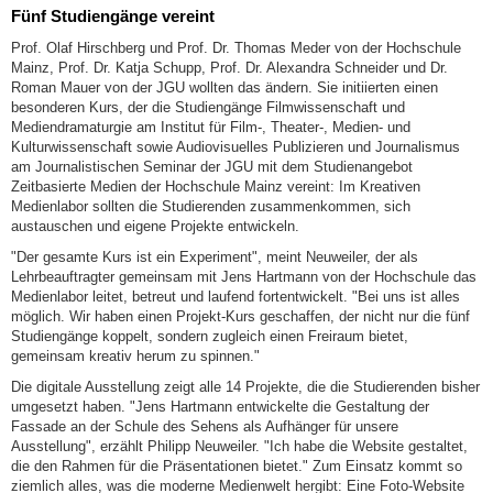
Fünf Studiengänge vereint
Prof. Olaf Hirschberg und Prof. Dr. Thomas Meder von der Hochschule
Mainz, Prof. Dr. Katja Schupp, Prof. Dr. Alexandra Schneider und Dr.
Roman Mauer von der JGU wollten das ändern. Sie initiierten einen
besonderen Kurs, der die Studiengänge Filmwissenschaft und
Mediendramaturgie am Institut für Film-, Theater-, Medien- und
Kulturwissenschaft sowie Audiovisuelles Publizieren und Journalismus
am Journalistischen Seminar der JGU mit dem Studienangebot
Zeitbasierte Medien der Hochschule Mainz vereint: Im Kreativen
Medienlabor sollten die Studierenden zusammenkommen, sich
austauschen und eigene Projekte entwickeln.
"Der gesamte Kurs ist ein Experiment", meint Neuweiler, der als
Lehrbeauftragter gemeinsam mit Jens Hartmann von der Hochschule das
Medienlabor leitet, betreut und laufend fortentwickelt. "Bei uns ist alles
möglich. Wir haben einen Projekt-Kurs geschaffen, der nicht nur die fünf
Studiengänge koppelt, sondern zugleich einen Freiraum bietet,
gemeinsam kreativ herum zu spinnen."
Die digitale Ausstellung zeigt alle 14 Projekte, die die Studierenden bisher
umgesetzt haben. "Jens Hartmann entwickelte die Gestaltung der
Fassade an der Schule des Sehens als Aufhänger für unsere
Ausstellung", erzählt Philipp Neuweiler. "Ich habe die Website gestaltet,
die den Rahmen für die Präsentationen bietet." Zum Einsatz kommt so
ziemlich alles, was die moderne Medienwelt hergibt: Eine Foto-Website