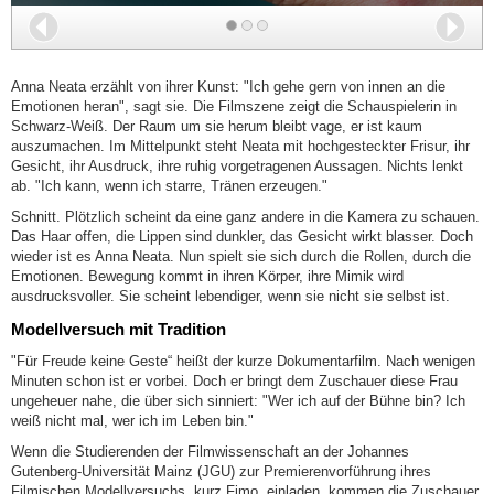
Zurück
Wei
Anna Neata erzählt von ihrer Kunst: "Ich gehe gern von innen an die
Emotionen heran", sagt sie. Die Filmszene zeigt die Schauspielerin in
Schwarz-Weiß. Der Raum um sie herum bleibt vage, er ist kaum
auszumachen. Im Mittelpunkt steht Neata mit hochgesteckter Frisur, ihr
Gesicht, ihr Ausdruck, ihre ruhig vorgetragenen Aussagen. Nichts lenkt
ab. "Ich kann, wenn ich starre, Tränen erzeugen."
Schnitt. Plötzlich scheint da eine ganz andere in die Kamera zu schauen.
Das Haar offen, die Lippen sind dunkler, das Gesicht wirkt blasser. Doch
wieder ist es Anna Neata. Nun spielt sie sich durch die Rollen, durch die
Emotionen. Bewegung kommt in ihren Körper, ihre Mimik wird
ausdrucksvoller. Sie scheint lebendiger, wenn sie nicht sie selbst ist.
Modellversuch mit Tradition
"Für Freude keine Geste“ heißt der kurze Dokumentarfilm. Nach wenigen
Minuten schon ist er vorbei. Doch er bringt dem Zuschauer diese Frau
ungeheuer nahe, die über sich sinniert: "Wer ich auf der Bühne bin? Ich
weiß nicht mal, wer ich im Leben bin."
Wenn die Studierenden der Filmwissenschaft an der Johannes
Gutenberg-Universität Mainz (JGU) zur Premierenvorführung ihres
Filmischen Modellversuchs, kurz Fimo, einladen, kommen die Zuschauer