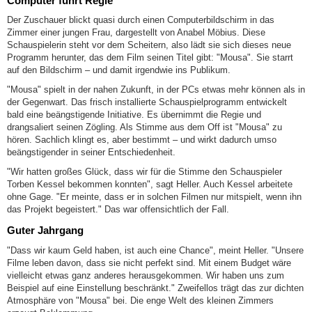
Computer führt Regie
Der Zuschauer blickt quasi durch einen Computerbildschirm in das
Zimmer einer jungen Frau, dargestellt von Anabel Möbius. Diese
Schauspielerin steht vor dem Scheitern, also lädt sie sich dieses neue
Programm herunter, das dem Film seinen Titel gibt: "Mousa". Sie starrt
auf den Bildschirm – und damit irgendwie ins Publikum.
"Mousa" spielt in der nahen Zukunft, in der PCs etwas mehr können als in
der Gegenwart. Das frisch installierte Schauspielprogramm entwickelt
bald eine beängstigende Initiative. Es übernimmt die Regie und
drangsaliert seinen Zögling. Als Stimme aus dem Off ist "Mousa" zu
hören. Sachlich klingt es, aber bestimmt – und wirkt dadurch umso
beängstigender in seiner Entschiedenheit.
"Wir hatten großes Glück, dass wir für die Stimme den Schauspieler
Torben Kessel bekommen konnten", sagt Heller. Auch Kessel arbeitete
ohne Gage. "Er meinte, dass er in solchen Filmen nur mitspielt, wenn ihn
das Projekt begeistert." Das war offensichtlich der Fall.
Guter Jahrgang
"Dass wir kaum Geld haben, ist auch eine Chance", meint Heller. "Unsere
Filme leben davon, dass sie nicht perfekt sind. Mit einem Budget wäre
vielleicht etwas ganz anderes herausgekommen. Wir haben uns zum
Beispiel auf eine Einstellung beschränkt." Zweifellos trägt das zur dichten
Atmosphäre von "Mousa" bei. Die enge Welt des kleinen Zimmers