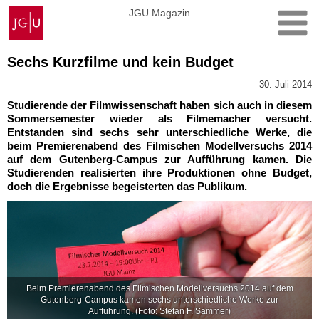
Zum
Johannes
JGU Magazin
Inhalt
Gutenberg-
springen
Universität
Mainz
Sechs Kurzfilme und kein Budget
30. Juli 2014
Studierende der Filmwissenschaft haben sich auch in diesem
Sommersemester wieder als Filmemacher versucht.
Entstanden sind sechs sehr unterschiedliche Werke, die
beim Premierenabend des Filmischen Modellversuchs 2014
auf dem Gutenberg-Campus zur Aufführung kamen. Die
Studierenden realisierten ihre Produktionen ohne Budget,
doch die Ergebnisse begeisterten das Publikum.
Beim Premierenabend des Filmischen Modellversuchs 2014 auf dem
Gutenberg-Campus kamen sechs unterschiedliche Werke zur
Aufführung. (Foto: Stefan F. Sämmer)