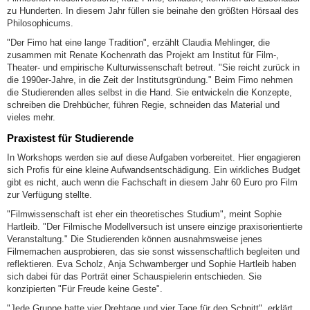
zu Hunderten. In diesem Jahr füllen sie beinahe den größten Hörsaal des
Philosophicums.
"Der Fimo hat eine lange Tradition", erzählt Claudia Mehlinger, die
zusammen mit Renate Kochenrath das Projekt am Institut für Film-,
Theater- und empirische Kulturwissenschaft betreut. "Sie reicht zurück in
die 1990er-Jahre, in die Zeit der Institutsgründung." Beim Fimo nehmen
die Studierenden alles selbst in die Hand. Sie entwickeln die Konzepte,
schreiben die Drehbücher, führen Regie, schneiden das Material und
vieles mehr.
Praxistest für Studierende
In Workshops werden sie auf diese Aufgaben vorbereitet. Hier engagieren
sich Profis für eine kleine Aufwandsentschädigung. Ein wirkliches Budget
gibt es nicht, auch wenn die Fachschaft in diesem Jahr 60 Euro pro Film
zur Verfügung stellte.
"Filmwissenschaft ist eher ein theoretisches Studium", meint Sophie
Hartleib. "Der Filmische Modellversuch ist unsere einzige praxisorientierte
Veranstaltung." Die Studierenden können ausnahmsweise jenes
Filmemachen ausprobieren, das sie sonst wissenschaftlich begleiten und
reflektieren. Eva Scholz, Anja Schwamberger und Sophie Hartleib haben
sich dabei für das Porträt einer Schauspielerin entschieden. Sie
konzipierten "Für Freude keine Geste".
"Jede Gruppe hatte vier Drehtage und vier Tage für den Schnitt", erklärt