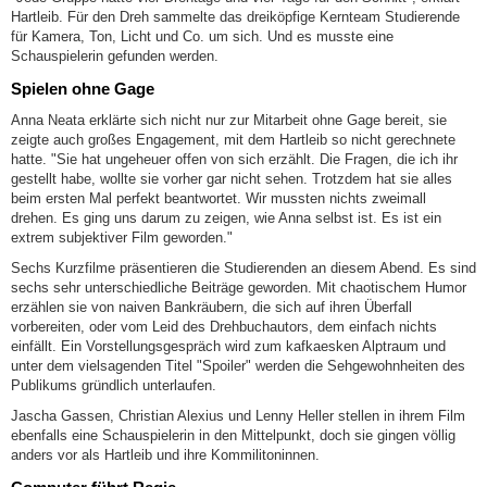
Hartleib. Für den Dreh sammelte das dreiköpfige Kernteam Studierende
für Kamera, Ton, Licht und Co. um sich. Und es musste eine
Schauspielerin gefunden werden.
Spielen ohne Gage
Anna Neata erklärte sich nicht nur zur Mitarbeit ohne Gage bereit, sie
zeigte auch großes Engagement, mit dem Hartleib so nicht gerechnete
hatte. "Sie hat ungeheuer offen von sich erzählt. Die Fragen, die ich ihr
gestellt habe, wollte sie vorher gar nicht sehen. Trotzdem hat sie alles
beim ersten Mal perfekt beantwortet. Wir mussten nichts zweimall
drehen. Es ging uns darum zu zeigen, wie Anna selbst ist. Es ist ein
extrem subjektiver Film geworden."
Sechs Kurzfilme präsentieren die Studierenden an diesem Abend. Es sind
sechs sehr unterschiedliche Beiträge geworden. Mit chaotischem Humor
erzählen sie von naiven Bankräubern, die sich auf ihren Überfall
vorbereiten, oder vom Leid des Drehbuchautors, dem einfach nichts
einfällt. Ein Vorstellungsgespräch wird zum kafkaesken Alptraum und
unter dem vielsagenden Titel "Spoiler" werden die Sehgewohnheiten des
Publikums gründlich unterlaufen.
Jascha Gassen, Christian Alexius und Lenny Heller stellen in ihrem Film
ebenfalls eine Schauspielerin in den Mittelpunkt, doch sie gingen völlig
anders vor als Hartleib und ihre Kommilitoninnen.