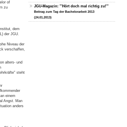
lor of
JGU-Magazin: "'Hört doch mal richtig zu!'"
um zu
Beitrag zum Tag der Bachelorarbeit 2013
(24.01.2013)
nstitut, dem
L) der JGU.
hohe Niveau der
ck verschaffen,
on alters- und
n
hrkräfte" steht
hr
 aufkommender
t an einem
mal Angst. Man
tuation anders