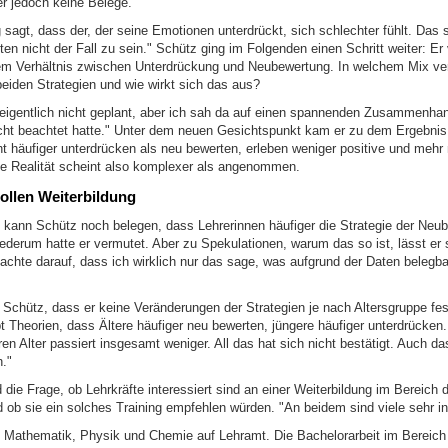
er jedoch keine Belege.
sagt, dass der, der seine Emotionen unterdrückt, sich schlechter fühlt. Das s
en nicht der Fall zu sein." Schütz ging im Folgenden einen Schritt weiter: Er 
em Verhältnis zwischen Unterdrückung und Neubewertung. In welchem Mix v
beiden Strategien und wie wirkt sich das aus?
eigentlich nicht geplant, aber ich sah da auf einen spannenden Zusammenhan
icht beachtet hatte." Unter dem neuen Gesichtspunkt kam er zu dem Ergebnis:
ht häufiger unterdrücken als neu bewerten, erleben weniger positive und mehr
Die Realität scheint also komplexer als angenommen.
ollen Weiterbildung
 kann Schütz noch belegen, dass Lehrerinnen häufiger die Strategie der Neu
derum hatte er vermutet. Aber zu Spekulationen, warum das so ist, lässt er s
 achte darauf, dass ich wirklich nur das sage, was aufgrund der Daten belegbar
 Schütz, dass er keine Veränderungen der Strategien je nach Altersgruppe fes
bt Theorien, dass Ältere häufiger neu bewerten, jüngere häufiger unterdrücke
ren Alter passiert insgesamt weniger. All das hat sich nicht bestätigt. Auch da
."
ie Frage, ob Lehrkräfte interessiert sind an einer Weiterbildung im Bereich 
ob sie ein solches Training empfehlen würden. "An beidem sind viele sehr int
t Mathematik, Physik und Chemie auf Lehramt. Die Bachelorarbeit im Bereich