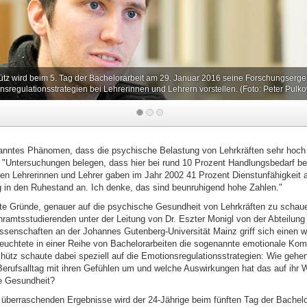
ütz wird beim 5. Tag der Bachelorarbeit am 29. Januar 2016 seine Forschungserge
nsregulationsstrategien bei Lehrerinnen und Lehrern vorstellen. (Foto: Peter Pulko
k
kanntes Phänomen, dass die psychische Belastung von Lehrkräften sehr hoch i
 "Untersuchungen belegen, dass hier bei rund 10 Prozent Handlungsbedarf be
ten Lehrerinnen und Lehrer gaben im Jahr 2002 41 Prozent Dienstunfähigkeit a
g in den Ruhestand an. Ich denke, das sind beunruhigend hohe Zahlen."
ute Gründe, genauer auf die psychische Gesundheit von Lehrkräften zu schau
ramtsstudierenden unter der Leitung von Dr. Eszter Monigl von der Abteilung
ssenschaften an der Johannes Gutenberg-Universität Mainz griff sich einen w
leuchtete in einer Reihe von Bachelorarbeiten die sogenannte emotionale Ko
chütz schaute dabei speziell auf die Emotionsregulationsstrategien: Wie gehe
Berufsalltag mit ihren Gefühlen um und welche Auswirkungen hat das auf ihr 
e Gesundheit?
 überraschenden Ergebnisse wird der 24-Jährige beim fünften Tag der Bachelo