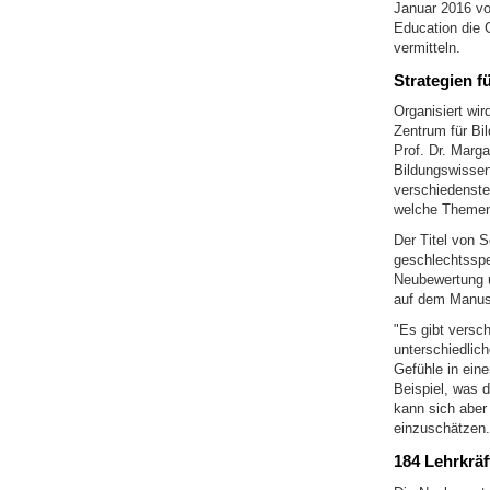
Januar 2016 vo
Education die 
vermitteln.
Strategien f
Organisiert wi
Zentrum für Bi
Prof. Dr. Marg
Bildungswissen
verschiedenste
welche Themen 
Der Titel von 
geschlechtsspe
Neubewertung u
auf dem Manusk
"Es gibt versc
unterschiedlich
Gefühle in eine
Beispiel, was 
kann sich aber 
einzuschätzen.
184 Lehrkrä