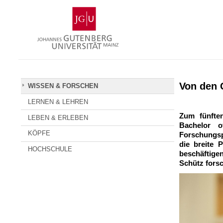
Zum
Johannes
Inhalt
Gutenberg-
springen
Universität
Mainz
Von den 
WISSEN & FORSCHEN
LERNEN & LEHREN
Zum fünfte
LEBEN & ERLEBEN
Bachelor o
KÖPFE
Forschungspr
die breite 
HOCHSCHULE
beschäftigen
Schütz forsc