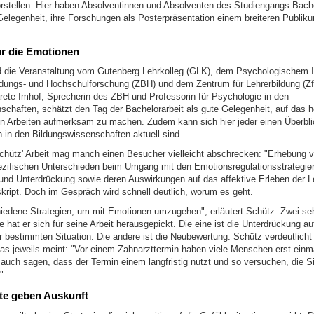
rstellen. Hier haben Absolventinnen und Absolventen des Studiengangs Bache
Gelegenheit, ihre Forschungen als Posterpräsentation einem breiteren Publik
ür die Emotionen
rd die Veranstaltung vom Gutenberg Lehrkolleg (GLK), dem Psychologischem I
ldungs- und Hochschulforschung (ZBH) und dem Zentrum für Lehrerbildung (Zf
arete Imhof, Sprecherin des ZBH und Professorin für Psychologie in den
schaften, schätzt den Tag der Bachelorarbeit als gute Gelegenheit, auf das 
n Arbeiten aufmerksam zu machen. Zudem kann sich hier jeder einen Überbli
in den Bildungswissenschaften aktuell sind.
Schütz' Arbeit mag manch einen Besucher vielleicht abschrecken: "Erhebung v
zifischen Unterschieden beim Umgang mit den Emotionsregulationsstrategie
nd Unterdrückung sowie deren Auswirkungen auf das affektive Erleben der Le
ript. Doch im Gespräch wird schnell deutlich, worum es geht.
hiedene Strategien, um mit Emotionen umzugehen", erläutert Schütz. Zwei se
e hat er sich für seine Arbeit herausgepickt. Die eine ist die Unterdrückung
r bestimmten Situation. Die andere ist die Neubewertung. Schütz verdeutlich
das jeweils meint: "Vor einem Zahnarzttermin haben viele Menschen erst ein
auch sagen, dass der Termin einem langfristig nutzt und so versuchen, die Si
"
fte geben Auskunft