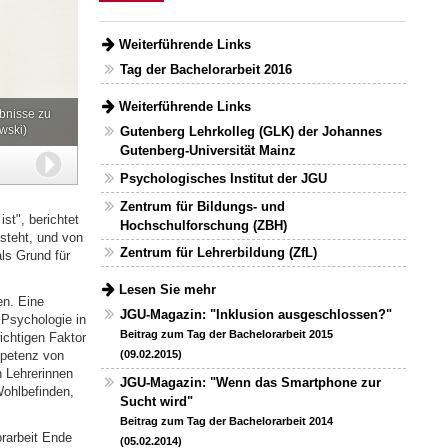
Weiterführende Links
Tag der Bachelorarbeit 2016
Weiterführende Links
bnisse zu
wski)
Gutenberg Lehrkolleg (GLK) der Johannes
Gutenberg-Universität Mainz
Weiter
Psychologisches Institut der JGU
Zentrum für Bildungs- und
st", berichtet
Hochschulforschung (ZBH)
steht, und von
Zentrum für Lehrerbildung (ZfL)
ls Grund für
Lesen Sie mehr
en. Eine
JGU-Magazin: "Inklusion ausgeschlossen?"
 Psychologie in
Beitrag zum Tag der Bachelorarbeit 2015
ichtigen Faktor
mpetenz von
(09.02.2015)
n Lehrerinnen
JGU-Magazin: "Wenn das Smartphone zur
Wohlbefinden,
Sucht wird"
Beitrag zum Tag der Bachelorarbeit 2014
rarbeit Ende
(05.02.2014)