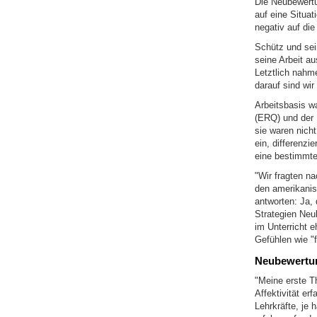
Die Neubewertun
auf eine Situa
negativ auf die
Schütz und sei
seine Arbeit au
Letztlich nahme
darauf sind wir 
Arbeitsbasis w
(ERQ) und der 
sie waren nicht
ein, differenzi
eine bestimmte
"Wir fragten na
den amerikanis
antworten: Ja, 
Strategien Neu
im Unterricht e
Gefühlen wie "f
Neubewertu
"Meine erste T
Affektivität er
Lehrkräfte, je 