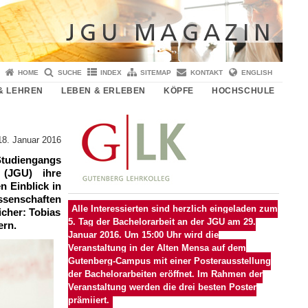
HOME
SUCHE
INDEX
SITEMAP
KONTAKT
ENGLISH
& LEHREN
LEBEN & ERLEBEN
KÖPFE
HOCHSCHULE
18. Januar 2016
tudiengangs
 (JGU) ihre
n Einblick in
ssenschaften
Alle Interessierten sind herzlich eingeladen zum
icher: Tobias
5. Tag der Bachelorarbeit an der JGU am 29.
ern.
Januar 2016. Um 15:00 Uhr wird die
Veranstaltung in der Alten Mensa auf dem
Gutenberg-Campus mit einer Posterausstellung
der Bachelorarbeiten eröffnet. Im Rahmen der
Veranstaltung werden die drei besten Poster
prämiiert.