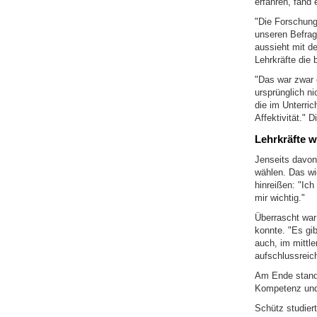
erfahren, fand 
"Die Forschung 
unseren Befragt
aussieht mit d
Lehrkräfte die 
"Das war zwar 
ursprünglich n
die im Unterric
Affektivität." 
Lehrkräfte w
Jenseits davon
wählen. Das wie
hinreißen: "Ich
mir wichtig."
Überrascht war
konnte. "Es gi
auch, im mittle
aufschlussreich
Am Ende stand d
Kompetenz und 
Schütz studier