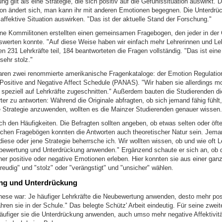
g gilt als eine Strategie, die sich positiv auf die Gefühlssituation auswirkt. 
tion ändert sich, man kann ihr mit anderen Emotionen begegnen. Die Unterdrüc
 affektive Situation auswirken. "Das ist der aktuelle Stand der Forschung."
ne Kommilitonen erstellten einen gemeinsamen Fragebogen, den jeder in der 
swerten konnte. "Auf diese Weise haben wir einfach mehr Lehrerinnen und Lehr
n 231 Lehrkräfte teil, 184 beantworteten die Fragen vollständig. "Das ist ei
sehr stolz."
aren zwei renommierte amerikanische Fragenkataloge: der Emotion Regulatio
Positive and Negative Affect Schedule (PANAS). "Wir haben sie allerdings mod
 speziell auf Lehrkräfte zugeschnitten." Außerdem bauten die Studierenden di
erter zu antworten: Während die Originale abfragten, ob sich jemand fähig fühlt
 Strategie anzuwenden, wollten es die Mainzer Studierenden genauer wissen.
ch den Häufigkeiten. Die Befragten sollten angeben, ob etwas selten oder öfter 
chen Fragebögen konnten die Antworten auch theoretischer Natur sein. Jema
diese oder jene Strategie beherrsche ich. Wir wollten wissen, ob und wie oft L
bewertung und Unterdrückung anwenden." Ergänzend schaute er sich an, ob d
her positive oder negative Emotionen erleben. Hier konnten sie aus einer gan
reudig" und "stolz" oder "verängstigt" und "unsicher" wählen.
ng und Unterdrückung
hese war: Je häufiger Lehrkräfte die Neubewertung anwenden, desto mehr pos
fahren sie in der Schule." Das belegte Schütz' Arbeit eindeutig. Für seine zwei
häufiger sie die Unterdrückung anwenden, auch umso mehr negative Affektivitä