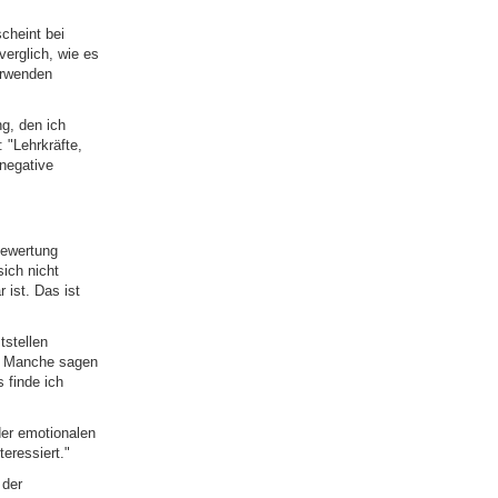
cheint bei
verglich, wie es
erwenden
g, den ich
 "Lehrkräfte,
 negative
bewertung
ich nicht
 ist. Das ist
tstellen
n. Manche sagen
s finde ich
der emotionalen
eressiert."
 der