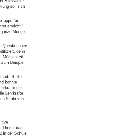
Der Blickwinkel
kung soll sich
Gruppe für
er erreicht."
ne ganze Menge,
n Questionnaire
ifiziert, denn
e Möglichkeit
, zum Beispiel
zutrifft. Bei
nd konnte
ehrkräfte die
ie Lehrkräfte
zen Skala von
itive
te These, dass
t in der Schule