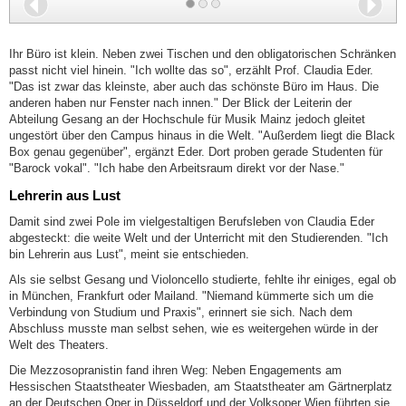
Zurück
Wei
Ihr Büro ist klein. Neben zwei Tischen und den obligatorischen Schränken
passt nicht viel hinein. "Ich wollte das so", erzählt Prof. Claudia Eder.
"Das ist zwar das kleinste, aber auch das schönste Büro im Haus. Die
anderen haben nur Fenster nach innen." Der Blick der Leiterin der
Abteilung Gesang an der Hochschule für Musik Mainz jedoch gleitet
ungestört über den Campus hinaus in die Welt. "Außerdem liegt die Black
Box genau gegenüber", ergänzt Eder. Dort proben gerade Studenten für
"Barock vokal". "Ich habe den Arbeitsraum direkt vor der Nase."
Lehrerin aus Lust
Damit sind zwei Pole im vielgestaltigen Berufsleben von Claudia Eder
abgesteckt: die weite Welt und der Unterricht mit den Studierenden. "Ich
bin Lehrerin aus Lust", meint sie entschieden.
Als sie selbst Gesang und Violoncello studierte, fehlte ihr einiges, egal ob
in München, Frankfurt oder Mailand. "Niemand kümmerte sich um die
Verbindung von Studium und Praxis", erinnert sie sich. Nach dem
Abschluss musste man selbst sehen, wie es weitergehen würde in der
Welt des Theaters.
Die Mezzosopranistin fand ihren Weg: Neben Engagements am
Hessischen Staatstheater Wiesbaden, am Staatstheater am Gärtnerplatz
an der Deutschen Oper in Düsseldorf und der Volksoper Wien führten sie