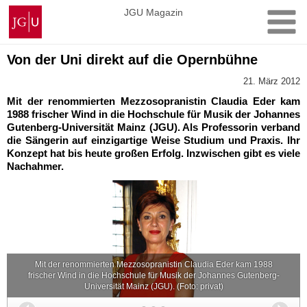
Zum
Johannes
JGU Magazin
Inhalt
Gutenberg-
springen
Universität
Mainz
Von der Uni direkt auf die Opernbühne
21. März 2012
Mit der renommierten Mezzosopranistin Claudia Eder kam
1988 frischer Wind in die Hochschule für Musik der Johannes
Gutenberg-Universität Mainz (JGU). Als Professorin verband
die Sängerin auf einzigartige Weise Studium und Praxis. Ihr
Konzept hat bis heute großen Erfolg. Inzwischen gibt es viele
Nachahmer.
Mit der renommierten Mezzosopranistin Claudia Eder kam 1988
frischer Wind in die Hochschule für Musik der Johannes Gutenberg-
Universität Mainz (JGU). (Foto: privat)