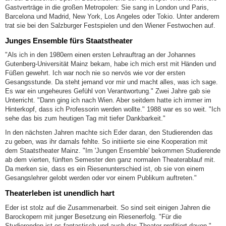
Gastverträge in die großen Metropolen: Sie sang in London und Paris,
Barcelona und Madrid, New York, Los Angeles oder Tokio. Unter anderem
trat sie bei den Salzburger Festspielen und den Wiener Festwochen auf.
Junges Ensemble fürs Staatstheater
"Als ich in den 1980ern einen ersten Lehrauftrag an der Johannes
Gutenberg-Universität Mainz bekam, habe ich mich erst mit Händen und
Füßen gewehrt. Ich war noch nie so nervös wie vor der ersten
Gesangsstunde. Da steht jemand vor mir und macht alles, was ich sage.
Es war ein ungeheures Gefühl von Verantwortung." Zwei Jahre gab sie
Unterricht. "Dann ging ich nach Wien. Aber seitdem hatte ich immer im
Hinterkopf, dass ich Professorin werden wollte." 1988 war es so weit. "Ich
sehe das bis zum heutigen Tag mit tiefer Dankbarkeit."
In den nächsten Jahren machte sich Eder daran, den Studierenden das
zu geben, was ihr damals fehlte. So initiierte sie eine Kooperation mit
dem Staatstheater Mainz. "Im 'Jungen Ensemble' bekommen Studierende
ab dem vierten, fünften Semester den ganz normalen Theaterablauf mit.
Da merken sie, dass es ein Riesenunterschied ist, ob sie von einem
Gesangslehrer gelobt werden oder vor einem Publikum auftreten."
Theaterleben ist unendlich hart
Eder ist stolz auf die Zusammenarbeit. So sind seit einigen Jahren die
Barockopern mit junger Besetzung ein Riesenerfolg. "Für die
Studierenden ist es fantastisch und auch das Theater profitiert davon."