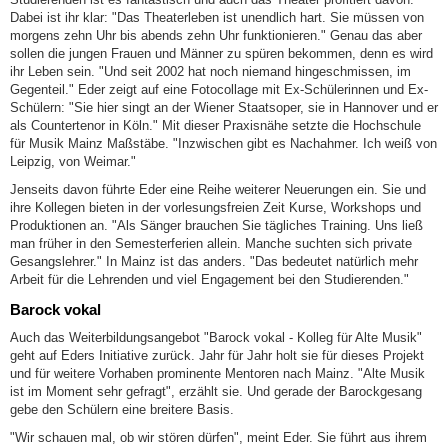
Dabei ist ihr klar: "Das Theaterleben ist unendlich hart. Sie müssen von
morgens zehn Uhr bis abends zehn Uhr funktionieren." Genau das aber
sollen die jungen Frauen und Männer zu spüren bekommen, denn es wird
ihr Leben sein. "Und seit 2002 hat noch niemand hingeschmissen, im
Gegenteil." Eder zeigt auf eine Fotocollage mit Ex-Schülerinnen und Ex-
Schülern: "Sie hier singt an der Wiener Staatsoper, sie in Hannover und er
als Countertenor in Köln." Mit dieser Praxisnähe setzte die Hochschule
für Musik Mainz Maßstäbe. "Inzwischen gibt es Nachahmer. Ich weiß von
Leipzig, von Weimar."
Jenseits davon führte Eder eine Reihe weiterer Neuerungen ein. Sie und
ihre Kollegen bieten in der vorlesungsfreien Zeit Kurse, Workshops und
Produktionen an. "Als Sänger brauchen Sie tägliches Training. Uns ließ
man früher in den Semesterferien allein. Manche suchten sich private
Gesangslehrer." In Mainz ist das anders. "Das bedeutet natürlich mehr
Arbeit für die Lehrenden und viel Engagement bei den Studierenden."
Barock vokal
Auch das Weiterbildungsangebot "Barock vokal - Kolleg für Alte Musik"
geht auf Eders Initiative zurück. Jahr für Jahr holt sie für dieses Projekt
und für weitere Vorhaben prominente Mentoren nach Mainz. "Alte Musik
ist im Moment sehr gefragt", erzählt sie. Und gerade der Barockgesang
gebe den Schülern eine breitere Basis.
"Wir schauen mal, ob wir stören dürfen", meint Eder. Sie führt aus ihrem