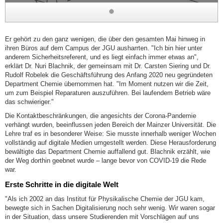
Er gehört zu den ganz wenigen, die über den gesamten Mai hinweg in
ihren Büros auf dem Campus der JGU ausharrten. "Ich bin hier unter
anderem Sicherheitsreferent, und es liegt einfach immer etwas an",
erklärt Dr. Nuri Blachnik, der gemeinsam mit Dr. Carsten Siering und Dr.
Rudolf Robelek die Geschäftsführung des Anfang 2020 neu gegründeten
Department Chemie übernommen hat. "Im Moment nutzen wir die Zeit,
um zum Beispiel Reparaturen auszuführen. Bei laufendem Betrieb wäre
das schwieriger."
Die Kontaktbeschränkungen, die angesichts der Corona-Pandemie
verhängt wurden, beeinflussen jeden Bereich der Mainzer Universität. Die
Lehre traf es in besonderer Weise: Sie musste innerhalb weniger Wochen
vollständig auf digitale Medien umgestellt werden. Diese Herausforderung
bewältigte das Department Chemie auffallend gut. Blachnik erzählt, wie
der Weg dorthin geebnet wurde – lange bevor von COVID-19 die Rede
war.
Erste Schritte in die digitale Welt
"Als ich 2002 an das Institut für Physikalische Chemie der JGU kam,
bewegte sich in Sachen Digitalisierung noch sehr wenig. Wir waren sogar
in der Situation, dass unsere Studierenden mit Vorschlägen auf uns