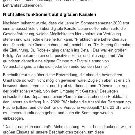
Lehramtsstudierenden."
Nicht alles funktioniert auf digitalen Kanälen
Nachdem bekannt wurde, dass die Lehre im Sommersemester 2020 erst
einmal ausschließlich über digitale Kanäle laufen sollte, informierte die
Geschäftsführung, welche Möglichkeiten hier konkret zur Verfügung
stehen und was jeder einzelne tun kann. "Praktisch alle Lehrenden aus
dem Department Chemie nahmen teil", berichtet er. "Dr. Siering übernahm
die Einführung, Dr. Robelek ging danach ins Detail. Das war ein großer
Erfolg. Wir bekamen ein sehr positives Echo, und alle zogen mit. Wir
gründeten danach eine eigene Gruppe zur Digitalisierung von
Veranstaltungen, an die sich jeder Lehrende wenden konnte."
Blachnik freut sich über diese Entwicklung, die ohne die besonderen
Umstände so wohl nicht möglich gewesen wäre. Zugleich aber ist er sich
bewusst, dass Lehre nicht nur digital stattfinden kann. "Chemie lebt von
der praktischen Arbeit, von dem Umgang mit Geräten." Deswegen
entwickelte das Department einen Plan für die anstehenden Praktika in
den Labors ab Anfang Juni 2020: "Wir haben die Anzahl der Personen pro
Fläche halbiert und die Zeit für die Versuche verdoppelt." Bis 21 Uhr wird
es Lehrveranstaltungen geben, und auch die Samstage werden
einbezogen.
"Das ist natürlich eine große Mehrbelastung. Es ist beeindruckend, welch
großen Einsatz all unsere Beschäftigten zeigen, um diese