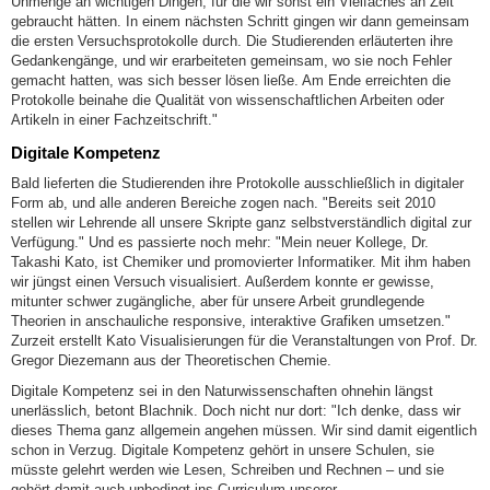
Unmenge an wichtigen Dingen, für die wir sonst ein Vielfaches an Zeit
gebraucht hätten. In einem nächsten Schritt gingen wir dann gemeinsam
die ersten Versuchsprotokolle durch. Die Studierenden erläuterten ihre
Gedankengänge, und wir erarbeiteten gemeinsam, wo sie noch Fehler
gemacht hatten, was sich besser lösen ließe. Am Ende erreichten die
Protokolle beinahe die Qualität von wissenschaftlichen Arbeiten oder
Artikeln in einer Fachzeitschrift."
Digitale Kompetenz
Bald lieferten die Studierenden ihre Protokolle ausschließlich in digitaler
Form ab, und alle anderen Bereiche zogen nach. "Bereits seit 2010
stellen wir Lehrende all unsere Skripte ganz selbstverständlich digital zur
Verfügung." Und es passierte noch mehr: "Mein neuer Kollege, Dr.
Takashi Kato, ist Chemiker und promovierter Informatiker. Mit ihm haben
wir jüngst einen Versuch visualisiert. Außerdem konnte er gewisse,
mitunter schwer zugängliche, aber für unsere Arbeit grundlegende
Theorien in anschauliche responsive, interaktive Grafiken umsetzen."
Zurzeit erstellt Kato Visualisierungen für die Veranstaltungen von Prof. Dr.
Gregor Diezemann aus der Theoretischen Chemie.
Digitale Kompetenz sei in den Naturwissenschaften ohnehin längst
unerlässlich, betont Blachnik. Doch nicht nur dort: "Ich denke, dass wir
dieses Thema ganz allgemein angehen müssen. Wir sind damit eigentlich
schon in Verzug. Digitale Kompetenz gehört in unsere Schulen, sie
müsste gelehrt werden wie Lesen, Schreiben und Rechnen – und sie
gehört damit auch unbedingt ins Curriculum unserer