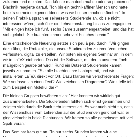
zukamen und meinten: Das könnte man doch mal so oder so probieren."
Blachnik reagierte darauf. "Ich bin ein technikaffiner Mensch und hatte
bereits so meine eigenen Ideen, was wir besser machen könnten." In
seinen Praktika sprach er seinerseits Studierende an, ob sie nicht
interessiert wären, sich über die Lehrveranstaltung hinaus zu engagieren.
"Mit einigen habe ich fünf, sechs Jahre zusammengearbeitet, und das hat
sich gelohnt: Sie brachten immer sehr viel Frisches herein."
Eine entscheidende Neuerung setzte sich peu à peu durch: "Wir gingen
dazu über, die Protokolle, die unsere Studierenden zu ihren Versuchen
verfassten, digital zu erstellen. Wir boten ein eigenes Seminar an, in dem
wir in LaTeX einführten. Das ist die Software, mit der in unserem Fach
maßgeblich gearbeitet wird." Rund ein Dutzend Studierende kamen
jeweils zusammen. "Sie alle brachten ihre Laptops mit, und wir
installierten LaTeX direkt vor Ort. Dazu klärten wir verschiedenste Fragen:
Wie verfasse ich einen Text? Wie zeichne ich Diagramme? Wie stelle ich
zum Beispiel ein Molekül dar?"
Die kleinen Gruppen bewährten sich: "Hier konnten wir wirklich gut
zusammenarbeiten. Die Studierenden fühlten sich ernst genommen und
zeigten sich durch die Bank sehr interessiert. Es war auch nicht so, dass
der Wissensfluss vom Lehrenden auf die Studierenden gerichtet war, er
ging vielmehr in beide Richtungen. Wir kamen so alle gemeinsam mit viel
Spaß voran."
Das Seminar kam gut an. "In nur sechs Stunden lernten wir eine