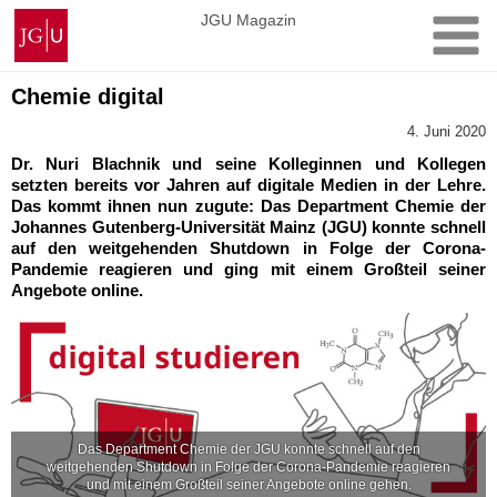
Zum
Johannes
JGU Magazin
Inhalt
Gutenberg-
springen
Universität
Mainz
Chemie digital
4. Juni 2020
Dr. Nuri Blachnik und seine Kolleginnen und Kollegen
setzten bereits vor Jahren auf digitale Medien in der Lehre.
Das kommt ihnen nun zugute: Das Department Chemie der
Johannes Gutenberg-Universität Mainz (JGU) konnte schnell
auf den weitgehenden Shutdown in Folge der Corona-
Pandemie reagieren und ging mit einem Großteil seiner
Angebote online.
Das Department Chemie der JGU konnte schnell auf den
weitgehenden Shutdown in Folge der Corona-Pandemie reagieren
und mit einem Großteil seiner Angebote online gehen.