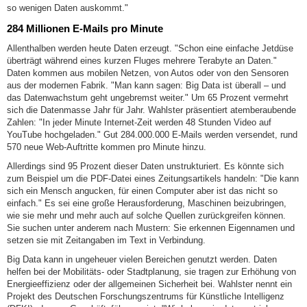
so wenigen Daten auskommt."
284 Millionen E-Mails pro Minute
Allenthalben werden heute Daten erzeugt. "Schon eine einfache Jetdüse
überträgt während eines kurzen Fluges mehrere Terabyte an Daten."
Daten kommen aus mobilen Netzen, von Autos oder von den Sensoren
aus der modernen Fabrik. "Man kann sagen: Big Data ist überall – und
das Datenwachstum geht ungebremst weiter." Um 65 Prozent vermehrt
sich die Datenmasse Jahr für Jahr. Wahlster präsentiert atemberaubende
Zahlen: "In jeder Minute Internet-Zeit werden 48 Stunden Video auf
YouTube hochgeladen." Gut 284.000.000 E-Mails werden versendet, rund
570 neue Web-Auftritte kommen pro Minute hinzu.
Allerdings sind 95 Prozent dieser Daten unstrukturiert. Es könnte sich
zum Beispiel um die PDF-Datei eines Zeitungsartikels handeln: "Die kann
sich ein Mensch angucken, für einen Computer aber ist das nicht so
einfach." Es sei eine große Herausforderung, Maschinen beizubringen,
wie sie mehr und mehr auch auf solche Quellen zurückgreifen können.
Sie suchen unter anderem nach Mustern: Sie erkennen Eigennamen und
setzen sie mit Zeitangaben im Text in Verbindung.
Big Data kann in ungeheuer vielen Bereichen genutzt werden. Daten
helfen bei der Mobilitäts- oder Stadtplanung, sie tragen zur Erhöhung von
Energieeffizienz oder der allgemeinen Sicherheit bei. Wahlster nennt ein
Projekt des Deutschen Forschungszentrums für Künstliche Intelligenz