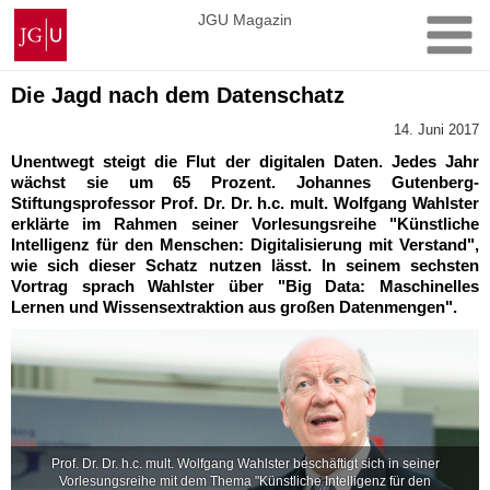
Zum
Johannes
JGU Magazin
Inhalt
Gutenberg-
springen
Universität
Mainz
Die Jagd nach dem Datenschatz
14. Juni 2017
Unentwegt steigt die Flut der digitalen Daten. Jedes Jahr
wächst sie um 65 Prozent. Johannes Gutenberg-
Stiftungsprofessor Prof. Dr. Dr. h.c. mult. Wolfgang Wahlster
erklärte im Rahmen seiner Vorlesungsreihe "Künstliche
Intelligenz für den Menschen: Digitalisierung mit Verstand",
wie sich dieser Schatz nutzen lässt. In seinem sechsten
Vortrag sprach Wahlster über "Big Data: Maschinelles
Lernen und Wissensextraktion aus großen Datenmengen".
Prof. Dr. Dr. h.c. mult. Wolfgang Wahlster beschäftigt sich in seiner
Vorlesungsreihe mit dem Thema "Künstliche Intelligenz für den