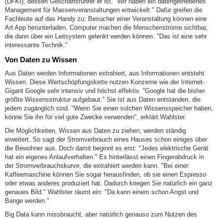
(DFKI), dessen Geschäftsführer er ist. "Wir haben ein datengetriebenes
Management für Massenveranstaltungen entwickelt." Dafür greifen die
Fachleute auf das Handy zu: Besucher einer Veranstaltung können eine
Art App herunterladen. Computer machen die Menschenströme sichtbar,
die dann über ein Leitsystem gelenkt werden können. "Das ist eine sehr
interessante Technik."
Von Daten zu Wissen
Aus Daten werden Informationen extrahiert, aus Informationen entsteht
Wissen. Diese Wertschöpfungskette nutzen Konzerne wie der Internet-
Gigant Google sehr intensiv und höchst effektiv. "Google hat die bisher
größte Wissensstruktur aufgebaut." Sie ist aus Daten entstanden, die
jedem zugänglich sind. "Wenn Sie einen solchen Wissensspeicher haben,
könne Sie ihn für viel gute Zwecke verwenden", erklärt Wahlster.
Die Möglichkeiten, Wissen aus Daten zu ziehen, werden ständig
erweitert. So sagt der Stromverbrauch eines Hauses schon einiges über
die Bewohner aus. Doch damit beginnt es erst: "Jedes elektrische Gerät
hat ein eigenes Anlaufverhalten." Es hinterlässt einen Fingerabdruck in
der Stromverbrauchskurve, die extrahiert werden kann. "Bei einer
Kaffeemaschine können Sie sogar herausfinden, ob sie einen Espresso
oder etwas anderes produziert hat. Dadurch kriegen Sie natürlich ein ganz
genaues Bild." Wahlster räumt ein: "Da kann einem schon Angst und
Bange werden."
Big Data kann missbraucht, aber natürlich genauso zum Nutzen des