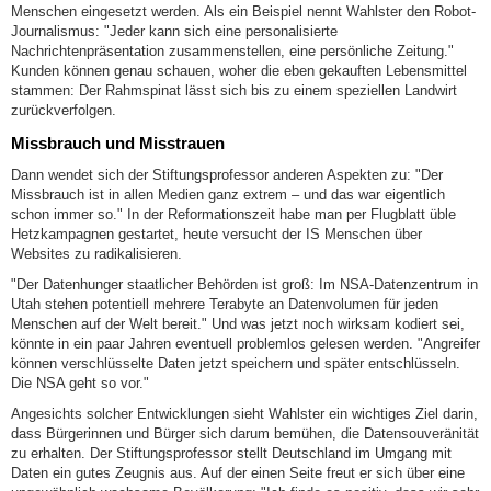
Menschen eingesetzt werden. Als ein Beispiel nennt Wahlster den Robot-
Journalismus: "Jeder kann sich eine personalisierte
Nachrichtenpräsentation zusammenstellen, eine persönliche Zeitung."
Kunden können genau schauen, woher die eben gekauften Lebensmittel
stammen: Der Rahmspinat lässt sich bis zu einem speziellen Landwirt
zurückverfolgen.
Missbrauch und Misstrauen
Dann wendet sich der Stiftungsprofessor anderen Aspekten zu: "Der
Missbrauch ist in allen Medien ganz extrem – und das war eigentlich
schon immer so." In der Reformationszeit habe man per Flugblatt üble
Hetzkampagnen gestartet, heute versucht der IS Menschen über
Websites zu radikalisieren.
"Der Datenhunger staatlicher Behörden ist groß: Im NSA-Datenzentrum in
Utah stehen potentiell mehrere Terabyte an Datenvolumen für jeden
Menschen auf der Welt bereit." Und was jetzt noch wirksam kodiert sei,
könnte in ein paar Jahren eventuell problemlos gelesen werden. "Angreifer
können verschlüsselte Daten jetzt speichern und später entschlüsseln.
Die NSA geht so vor."
Angesichts solcher Entwicklungen sieht Wahlster ein wichtiges Ziel darin,
dass Bürgerinnen und Bürger sich darum bemühen, die Datensouveränität
zu erhalten. Der Stiftungsprofessor stellt Deutschland im Umgang mit
Daten ein gutes Zeugnis aus. Auf der einen Seite freut er sich über eine