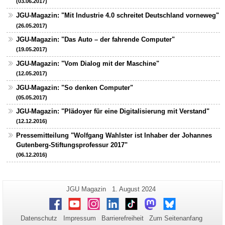
(03.06.2017)
JGU-Magazin: "Mit Industrie 4.0 schreitet Deutschland vorneweg"
(26.05.2017)
JGU-Magazin: "Das Auto – der fahrende Computer"
(19.05.2017)
JGU-Magazin: "Vom Dialog mit der Maschine"
(12.05.2017)
JGU-Magazin: "So denken Computer"
(05.05.2017)
JGU-Magazin: "Plädoyer für eine Digitalisierung mit Verstand"
(12.12.2016)
Pressemitteilung "Wolfgang Wahlster ist Inhaber der Johannes
Gutenberg-Stiftungsprofessur 2017"
(06.12.2016)
Zusätzliche
Seiten-
Letzte
JGU Magazin
1. August 2024
Name:
Aktualisierung:
Informationen
Facebook
Youtube
Instagram
LinkedIn
TikTok
Mastodon
Bluesky
zu
Datenschutz
Impressum
Barrierefreiheit
Zum Seitenanfang
dieser