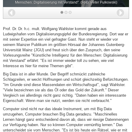
Menschen: Digitalisierung mit Verstand". (Foto: Peter Pulkowski)
Zurück
Wei
Prof. Dr. Dr. h.c. mult. Wolfgang Wahlster kommt gerade aus
Ludwigshafen vom Digitalisierungsgipfel der Bundesregierung. Dort war er
mit seiner Expertise ein viel gefragter Gast. Nun steht er wieder vor
seinem Mainzer Publikum im größten Hörsaal der Johannes Gutenberg-
Universität Mainz (JGU) und freut sich über den Zuspruch, den seine
Vorlesungsreihe "Künstliche Intelligenz für den Menschen: Digitalisierung
mit Verstand" erfährt: "Es ist immer wieder toll zu sehen, wie viel
Interesse es hier für meine Themen gibt".
Big Data ist in aller Munde. Der Begriff schmückt zahlreiche
Schlagzeilen, er weckt Hoffnungen und schürt gleichzeitig Befürchtungen.
"Im Grunde sind diese Massendaten ein Wirtschaftsgut", sagt Wahlster.
"Viele bezeichnen sie als das Öl oder das Gold der Zukunft." Dieser
Vergleich sei allerdings nicht ganz richtig. "Daten haben ein interessante
Eigenschaft: Wenn man sie nutzt, werden sie nicht verbraucht."
Computer sind nicht nur das ideale Instrument, um mit Big Data
umzugehen, Computer brauchen Big Data geradezu. "Maschinelles
Lernen hängt ganz entscheidend davon ab, dass wir riesige Datenmengen
zur Verfügung haben. Nur so können Computer vernünftig lernen." Das
unterscheidet sie vom Menschen. "Es ist bis heute ein Rätsel, wie er mit