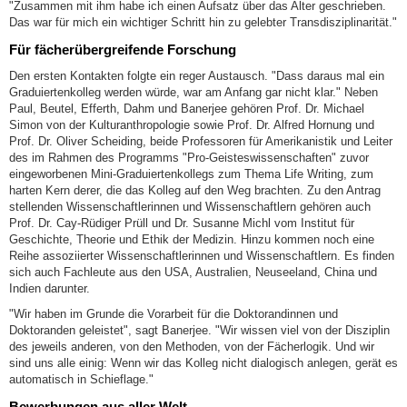
"Zusammen mit ihm habe ich einen Aufsatz über das Alter geschrieben.
Das war für mich ein wichtiger Schritt hin zu gelebter Transdisziplinarität."
Für fächerübergreifende Forschung
Den ersten Kontakten folgte ein reger Austausch. "Dass daraus mal ein
Graduiertenkolleg werden würde, war am Anfang gar nicht klar." Neben
Paul, Beutel, Efferth, Dahm und Banerjee gehören Prof. Dr. Michael
Simon von der Kulturanthropologie sowie Prof. Dr. Alfred Hornung und
Prof. Dr. Oliver Scheiding, beide Professoren für Amerikanistik und Leiter
des im Rahmen des Programms "Pro-Geisteswissenschaften" zuvor
eingeworbenen Mini-Graduiertenkollegs zum Thema Life Writing, zum
harten Kern derer, die das Kolleg auf den Weg brachten. Zu den Antrag
stellenden Wissenschaftlerinnen und Wissenschaftlern gehören auch
Prof. Dr. Cay-Rüdiger Prüll und Dr. Susanne Michl vom Institut für
Geschichte, Theorie und Ethik der Medizin. Hinzu kommen noch eine
Reihe assoziierter Wissenschaftlerinnen und Wissenschaftlern. Es finden
sich auch Fachleute aus den USA, Australien, Neuseeland, China und
Indien darunter.
"Wir haben im Grunde die Vorarbeit für die Doktorandinnen und
Doktoranden geleistet", sagt Banerjee. "Wir wissen viel von der Disziplin
des jeweils anderen, von den Methoden, von der Fächerlogik. Und wir
sind uns alle einig: Wenn wir das Kolleg nicht dialogisch anlegen, gerät es
automatisch in Schieflage."
Bewerbungen aus aller Welt