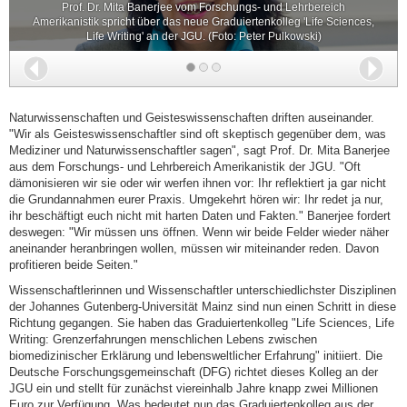
Prof. Dr. Mita Banerjee vom Forschungs- und Lehrbereich
Amerikanistik spricht über das neue Graduiertenkolleg 'Life Sciences,
Life Writing' an der JGU. (Foto: Peter Pulkowski)
Zurück
Wei
Naturwissenschaften und Geisteswissenschaften driften auseinander.
"Wir als Geisteswissenschaftler sind oft skeptisch gegenüber dem, was
Mediziner und Naturwissenschaftler sagen", sagt Prof. Dr. Mita Banerjee
aus dem Forschungs- und Lehrbereich Amerikanistik der JGU. "Oft
dämonisieren wir sie oder wir werfen ihnen vor: Ihr reflektiert ja gar nicht
die Grundannahmen eurer Praxis. Umgekehrt hören wir: Ihr redet ja nur,
ihr beschäftigt euch nicht mit harten Daten und Fakten." Banerjee fordert
deswegen: "Wir müssen uns öffnen. Wenn wir beide Felder wieder näher
aneinander heranbringen wollen, müssen wir miteinander reden. Davon
profitieren beide Seiten."
Wissenschaftlerinnen und Wissenschaftler unterschiedlichster Disziplinen
der Johannes Gutenberg-Universität Mainz sind nun einen Schritt in diese
Richtung gegangen. Sie haben das Graduiertenkolleg "Life Sciences, Life
Writing: Grenzerfahrungen menschlichen Lebens zwischen
biomedizinischer Erklärung und lebensweltlicher Erfahrung" initiiert. Die
Deutsche Forschungsgemeinschaft (DFG) richtet dieses Kolleg an der
JGU ein und stellt für zunächst viereinhalb Jahre knapp zwei Millionen
Euro zur Verfügung. Was bedeutet nun das Graduiertenkolleg aus der