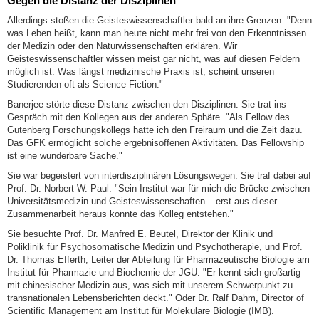
Gegen die Distanz der Disziplinen
Allerdings stoßen die Geisteswissenschaftler bald an ihre Grenzen. "Denn
was Leben heißt, kann man heute nicht mehr frei von den Erkenntnissen
der Medizin oder den Naturwissenschaften erklären. Wir
Geisteswissenschaftler wissen meist gar nicht, was auf diesen Feldern
möglich ist. Was längst medizinische Praxis ist, scheint unseren
Studierenden oft als Science Fiction."
Banerjee störte diese Distanz zwischen den Disziplinen. Sie trat ins
Gespräch mit den Kollegen aus der anderen Sphäre. "Als Fellow des
Gutenberg Forschungskollegs hatte ich den Freiraum und die Zeit dazu.
Das GFK ermöglicht solche ergebnisoffenen Aktivitäten. Das Fellowship
ist eine wunderbare Sache."
Sie war begeistert von interdisziplinären Lösungswegen. Sie traf dabei auf
Prof. Dr. Norbert W. Paul. "Sein Institut war für mich die Brücke zwischen
Universitätsmedizin und Geisteswissenschaften – erst aus dieser
Zusammenarbeit heraus konnte das Kolleg entstehen."
Sie besuchte Prof. Dr. Manfred E. Beutel, Direktor der Klinik und
Poliklinik für Psychosomatische Medizin und Psychotherapie, und Prof.
Dr. Thomas Efferth, Leiter der Abteilung für Pharmazeutische Biologie am
Institut für Pharmazie und Biochemie der JGU. "Er kennt sich großartig
mit chinesischer Medizin aus, was sich mit unserem Schwerpunkt zu
transnationalen Lebensberichten deckt." Oder Dr. Ralf Dahm, Director of
Scientific Management am Institut für Molekulare Biologie (IMB).