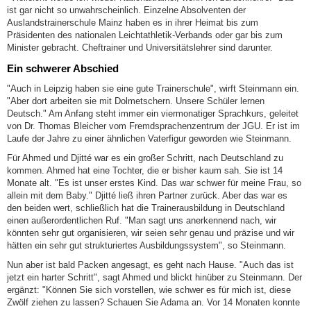
ist gar nicht so unwahrscheinlich. Einzelne Absolventen der
Auslandstrainerschule Mainz haben es in ihrer Heimat bis zum
Präsidenten des nationalen Leichtathletik-Verbands oder gar bis zum
Minister gebracht. Cheftrainer und Universitätslehrer sind darunter.
Ein schwerer Abschied
"Auch in Leipzig haben sie eine gute Trainerschule", wirft Steinmann ein.
"Aber dort arbeiten sie mit Dolmetschern. Unsere Schüler lernen
Deutsch." Am Anfang steht immer ein viermonatiger Sprachkurs, geleitet
von Dr. Thomas Bleicher vom Fremdsprachenzentrum der JGU. Er ist im
Laufe der Jahre zu einer ähnlichen Vaterfigur geworden wie Steinmann.
Für Ahmed und Djitté war es ein großer Schritt, nach Deutschland zu
kommen. Ahmed hat eine Tochter, die er bisher kaum sah. Sie ist 14
Monate alt. "Es ist unser erstes Kind. Das war schwer für meine Frau, so
allein mit dem Baby." Djitté ließ ihren Partner zurück. Aber das war es
den beiden wert, schließlich hat die Trainerausbildung in Deutschland
einen außerordentlichen Ruf. "Man sagt uns anerkennend nach, wir
könnten sehr gut organisieren, wir seien sehr genau und präzise und wir
hätten ein sehr gut strukturiertes Ausbildungssystem", so Steinmann.
Nun aber ist bald Packen angesagt, es geht nach Hause. "Auch das ist
jetzt ein harter Schritt", sagt Ahmed und blickt hinüber zu Steinmann. Der
ergänzt: "Können Sie sich vorstellen, wie schwer es für mich ist, diese
Zwölf ziehen zu lassen? Schauen Sie Adama an. Vor 14 Monaten konnte