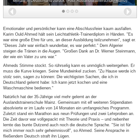
Monate in Deutschland zurück. (Foto: Auslandstrainerschule Mainz)
Zurück
Wei
Emotionaler und persönlicher kann eine Abschlussfeier kaum ausfallen.
Karim Ould Ahmed hält sein Leichtathletik-Trainerdiplom in Händen. "Es
war eine große Ehre für uns, an dieser Ausbildung teilzunehmen", sagt er.
"Dieses Jahr war einfach wunderbar, es war perfekt." Dem Algerier
steigen die Tränen in die Augen. "Großen Dank an Dr. Werner Steinmann,
der wie ein Vater zu uns war."
Ahmeds Stimme stockt. So rührselig kann es unmöglich weitergehen. Er
muss die Kurve kriegen. Seine Mundwinkel zucken. "Zu Hause werde ich
stolz sein, sagen zu können: Die wichtigsten Sachen, die ich in
Deutschland gelernt habe: Ich kann jetzt kochen und eine
Waschmaschine bedienen."
Natürlich hat der 35-Jährige viel mehr gelernt an der
Auslandstrainerschule Mainz. Gemeinsam mit elf weiteren Stipendiaten
absolvierte er im Laufe von 14 Monaten ein umfangreiches Programm.
Zuletzt stand ein Marathon aus neun Prüfungen und zwei Lehrproben an.
Die Zeit davor war vollgepackt mit Theorie und Praxis – und nebenher
lernte das bunte Dutzend auch noch die deutsche Sprache. "Sie ist für
mich immer noch sehr geheimnisvoll", so Ahmed. Seine Ansprache in
fließendem Deutsch straft ihn Lügen.