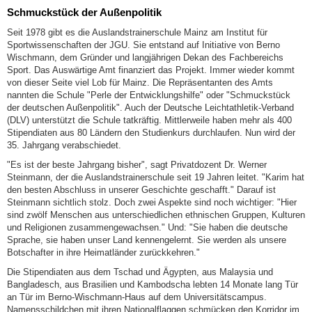
Schmuckstück der Außenpolitik
Seit 1978 gibt es die Auslandstrainerschule Mainz am Institut für
Sportwissenschaften der JGU. Sie entstand auf Initiative von Berno
Wischmann, dem Gründer und langjährigen Dekan des Fachbereichs
Sport. Das Auswärtige Amt finanziert das Projekt. Immer wieder kommt
von dieser Seite viel Lob für Mainz. Die Repräsentanten des Amts
nannten die Schule "Perle der Entwicklungshilfe" oder "Schmuckstück
der deutschen Außenpolitik". Auch der Deutsche Leichtathletik-Verband
(DLV) unterstützt die Schule tatkräftig. Mittlerweile haben mehr als 400
Stipendiaten aus 80 Ländern den Studienkurs durchlaufen. Nun wird der
35. Jahrgang verabschiedet.
"Es ist der beste Jahrgang bisher", sagt Privatdozent Dr. Werner
Steinmann, der die Auslandstrainerschule seit 19 Jahren leitet. "Karim hat
den besten Abschluss in unserer Geschichte geschafft." Darauf ist
Steinmann sichtlich stolz. Doch zwei Aspekte sind noch wichtiger: "Hier
sind zwölf Menschen aus unterschiedlichen ethnischen Gruppen, Kulturen
und Religionen zusammengewachsen." Und: "Sie haben die deutsche
Sprache, sie haben unser Land kennengelernt. Sie werden als unsere
Botschafter in ihre Heimatländer zurückkehren."
Die Stipendiaten aus dem Tschad und Ägypten, aus Malaysia und
Bangladesch, aus Brasilien und Kambodscha lebten 14 Monate lang Tür
an Tür im Berno-Wischmann-Haus auf dem Universitätscampus.
Namensschildchen mit ihren Nationalflaggen schmücken den Korridor im