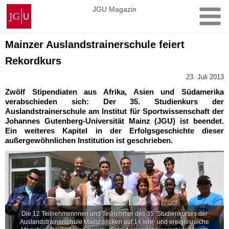
Zum
Johannes
JGU Magazin
Inhalt
Gutenberg-
springen
Universität
Mainz
Mainzer Auslandstrainerschule feiert
Rekordkurs
23. Juli 2013
Zwölf Stipendiaten aus Afrika, Asien und Südamerika
verabschieden sich: Der 35. Studienkurs der
Auslandstrainerschule am Institut für Sportwissenschaft der
Johannes Gutenberg-Universität Mainz (JGU) ist beendet.
Ein weiteres Kapitel in der Erfolgsgeschichte dieser
außergewöhnlichen Institution ist geschrieben.
Die 12 Teilnehmerinnen und Teilnehmer des 35. Studienkurses der
Auslandstrainerschule Mainz blicken auf 14 lehr- und ereignisreiche