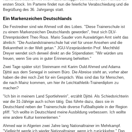
ersten Stock. Im Parterre findet nun die feierliche Verabschiedung und die
Begrüßung des 36. Jahrgangs statt.
Ein Markenzeichen Deutschlands
Die Festredner sind wie Ahmed voll des Lobes. "Diese Trainerschule ist
zu einem Markenzeichen Deutschlands geworden", freut sich DLV-
Ehrenpräsident Theo Rous. Mario Sauder vom Auswärtigen Amt sieht das
ähnlich: "Die Auslandstrainerschule hat viel für unser Ansehen und die
Bekanntheit in der Welt getan." JGU-Vizepräsidentin Prof. Mechthild
Dreyer wendet sich derweil direkt an die Stipendiaten: "Wir würden uns
freuen, wenn Sie uns in guter Erinnerung behielten."
Zwei Tage später sitzt Steinmann mit Karim Ould Ahmed und Adama
Djitté aus dem Senegal in seinem Büro. Die Abreise steht an, vorher aber
haben die drei noch Zeit für ein Gespräch. Was sind das für Menschen,
die nach Mainz kommen, um hier ihr Leichtathletik-Trainerdiplom zu
machen?
"Ich bin in meinem Land Sportlehrerin", erzählt Djitté. Als Schiedsrichterin
war die 31-Jährige auch schon tätig. Das führte dazu, dass sie in
Deutschland neben der Trainerschule diverse Fußballspiele in der Region
pfiff. "Ich wollte in Deutschland meine Ausbildung verbessern. Ich wollte
eine andere Kultur kennenlernen."
Ahmed war in Algerien zwei Jahre lang Nationaltrainer im Mehrkampf.
"Vielleicht werde ich wieder Nationaltrainer, wenn ich zurückkehre." Das