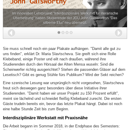
Im innovatien Lehrprojekt "Interdisziplinäre Werkstatt für literarische
Übersetzung" haben Studierende der JGU John Galsworthys "Das
silberne Etui" neu übersetzt.
Zurück
Wei
Sie muss schnell noch ein paar Plakate aufhängen. "Damit alle gut zu
uns finden", erklärt Dr. Maria Slavtscheva. Sie greift sich eine Rolle
Klebeband, einige Poster und eilt nach draußen, während ihre
Studierenden durch den Hörsaal der Alten Mensa wuseln: Sind die
Scheinwerfer richtig ausgerichtet? Stehen die passenden Gläser auf dem
Lesetisch? Gibt es genug Stühle fürs Publikum? Wird der Sekt reichen?
Eine szenische Lesung war ursprünglich nicht vorgesehen, Slavtscheva
freut sich deswegen ganz besonders über diese Initiative ihrer
Studierenden. "Damit haben wir unser Projekt zu 150 Prozent erfüllt",
meint sie lächelnd und schneidet fleißig Klebeband zurecht. Die ersten
Gäste trudeln bereits ein, bevor das letzte Plakat hängt. Dabei ist noch
eine halbe Stunde Zeit bis zum Beginn.
Interdisziplinäre Werkstatt mit Praxisnähe
Die Arbeit begann im Sommer 2018, in der Endphase des Semesters: