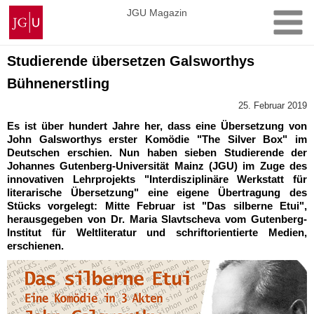
Zum
Johannes
JGU Magazin
Inhalt
Gutenberg-
springen
Universität
Mainz
Studierende übersetzen Galsworthys
Bühnenerstling
25. Februar 2019
Es ist über hundert Jahre her, dass eine Übersetzung von
John Galsworthys erster Komödie "The Silver Box" im
Deutschen erschien. Nun haben sieben Studierende der
Johannes Gutenberg-Universität Mainz (JGU) im Zuge des
innovativen Lehrprojekts "Interdisziplinäre Werkstatt für
literarische Übersetzung" eine eigene Übertragung des
Stücks vorgelegt: Mitte Februar ist "Das silberne Etui",
herausgegeben von Dr. Maria Slavtscheva vom Gutenberg-
Institut für Weltliteratur und schriftorientierte Medien,
erschienen.