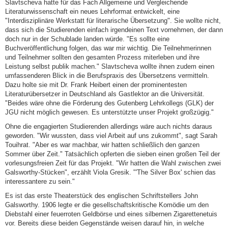
Slavtscheva hatte für das Fach Allgemeine und Vergleichende
Literaturwissenschaft ein neues Lehrformat entwickelt, eine
"Interdisziplinäre Werkstatt für literarische Übersetzung". Sie wollte nicht,
dass sich die Studierenden einfach irgendeinen Text vornehmen, der dann
doch nur in der Schublade landen würde. "Es sollte eine
Buchveröffentlichung folgen, das war mir wichtig. Die Teilnehmerinnen
und Teilnehmer sollten den gesamten Prozess miterleben und ihre
Leistung selbst publik machen." Slavtscheva wollte ihnen zudem einen
umfassenderen Blick in die Berufspraxis des Übersetzens vermitteln.
Dazu holte sie mit Dr. Frank Heibert einen der prominentesten
Literaturübersetzer in Deutschland als Gastlektor an die Universität.
"Beides wäre ohne die Förderung des Gutenberg Lehrkollegs (GLK) der
JGU nicht möglich gewesen. Es unterstützte unser Projekt großzügig."
Ohne die engagierten Studierenden allerdings wäre auch nichts daraus
geworden. "Wir wussten, dass viel Arbeit auf uns zukommt", sagt Sarah
Touihrat. "Aber es war machbar, wir hatten schließlich den ganzen
Sommer über Zeit." Tatsächlich opferten die sieben einen großen Teil der
vorlesungsfreien Zeit für das Projekt. "Wir hatten die Wahl zwischen zwei
Galsworthy-Stücken", erzählt Viola Gresik. "'The Silver Box' schien das
interessantere zu sein."
Es ist das erste Theaterstück des englischen Schriftstellers John
Galsworthy. 1906 legte er die gesellschaftskritische Komödie um den
Diebstahl einer feuerroten Geldbörse und eines silbernen Zigarettenetuis
vor. Bereits diese beiden Gegenstände weisen darauf hin, in welche