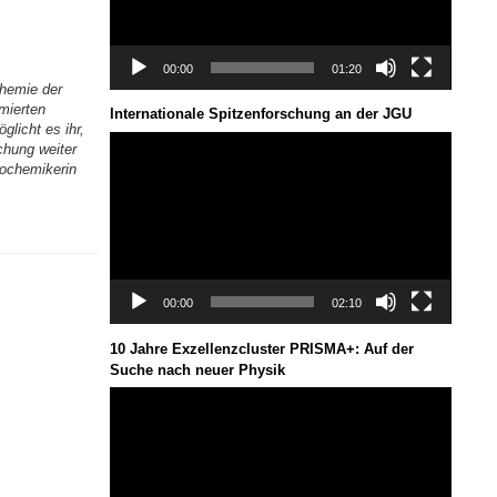
00:00
01:20
chemie der
mierten
Internationale Spitzenforschung an der JGU
glicht es ihr,
Video-
chung weiter
Player
iochemikerin
00:00
02:10
10 Jahre Exzellenzcluster PRISMA+: Auf der
Suche nach neuer Physik
Video-
Player