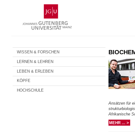
Zum
Johannes
Inhalt
Gutenberg-
springen
Universität
Mainz
BIOCHEM
WISSEN & FORSCHEN
LERNEN & LEHREN
LEBEN & ERLEBEN
KÖPFE
HOCHSCHULE
Ansätzen für ei
strukturbiologi
Afrikanische S
MEHR ... >