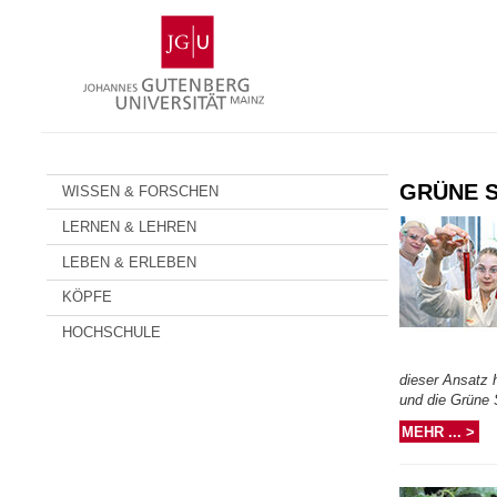
Zum
Johannes
Inhalt
Gutenberg-
springen
Universität
Mainz
GRÜNE 
WISSEN & FORSCHEN
LERNEN & LEHREN
LEBEN & ERLEBEN
KÖPFE
HOCHSCHULE
dieser Ansatz 
und die Grüne 
MEHR ... >