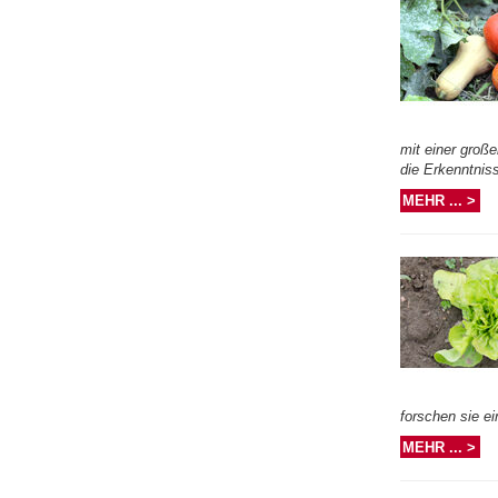
mit einer groß
die Erkenntnis
MEHR ... >
forschen sie ei
MEHR ... >