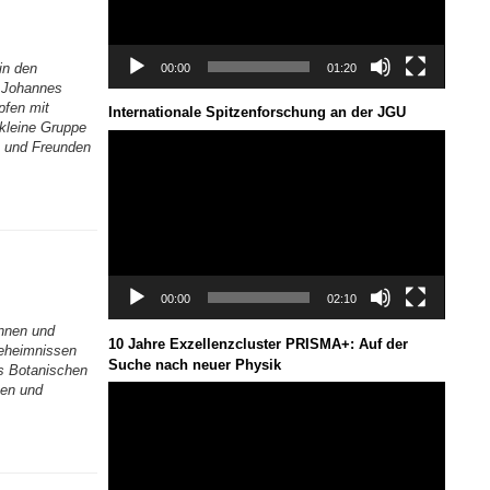
in den
00:00
01:20
r Johannes
pfen mit
Internationale Spitzenforschung an der JGU
 kleine Gruppe
Video-
n und Freunden
Player
00:00
02:10
innen und
10 Jahre Exzellenzcluster PRISMA+: Auf der
Geheimnissen
Suche nach neuer Physik
s Botanischen
zen und
Video-
Player