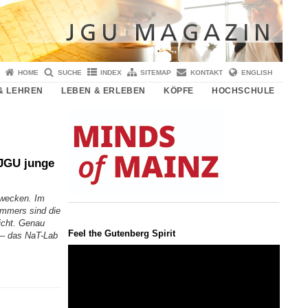
HOME
SUCHE
INDEX
SITEMAP
KONTAKT
ENGLISH
& LEHREN
LEBEN & ERLEBEN
KÖPFE
HOCHSCHULE
 JGU junge
 wecken. Im
immers sind die
icht. Genau
Feel the Gutenberg Spirit
 – das NaT-Lab
Video-
Player