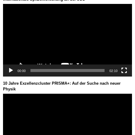
Video-
Player
00:00
02:10
10 Jahre Exzellenzcluster PRISMA+: Auf der Suche nach neuer
Physik
Video-
Player