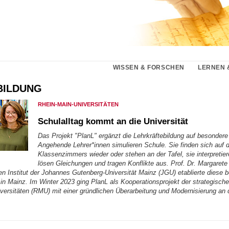
WISSEN & FORSCHEN
LERNEN 
BILDUNG
RHEIN-MAIN-UNIVERSITÄTEN
Schulalltag kommt an die Universität
Das Projekt "PlanL" ergänzt die Lehrkräftebildung auf besonder
Angehende Lehrer*innen simulieren Schule. Sie finden sich auf 
Klassenzimmers wieder oder stehen an der Tafel, sie interpretie
lösen Gleichungen und tragen Konflikte aus. Prof. Dr. Margaret
n Institut der Johannes Gutenberg-Universität Mainz (JGU) etablierte diese
in Mainz. Im Winter 2023 ging PlanL als Kooperationsprojekt der strategische
versitäten (RMU) mit einer gründlichen Überarbeitung und Modernisierung an d