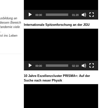
00:00
01:20
ausbildung an
diesem Bereich
Internationale Spitzenforschung an der JGU
Pandemie viele
Video-
.
Player
st ins Leben
00:00
02:10
10 Jahre Exzellenzcluster PRISMA+: Auf der
Suche nach neuer Physik
Video-
Player