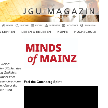
HOME
SUCHE
INDEX
SITEMAP
KONTAKT
ENGLISH
& LEHREN
LEBEN & ERLEBEN
KÖPFE
HOCHSCHULE
e Weise:
den Stühlen des
ren Gedichte,
e Imhof vom
 besondere Form
Feel the Gutenberg Spirit
n Allianz der
Video-
en Start.
Player