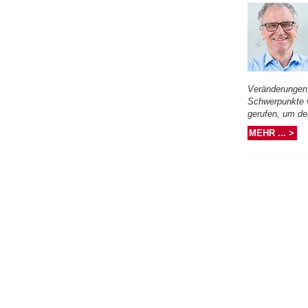
Veränderungen, 
Schwerpunkte v
gerufen, um de
MEHR ... >