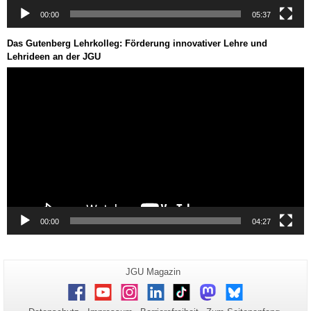
00:00
05:37
Das Gutenberg Lehrkolleg: Förderung innovativer Lehre und
Lehrideen an der JGU
Video-
Player
00:00
04:27
Zusätzliche
Seiten-
JGU Magazin
Name:
Informationen
Facebook
Youtube
Instagram
LinkedIn
TikTok
Mastodon
Bluesky
zu