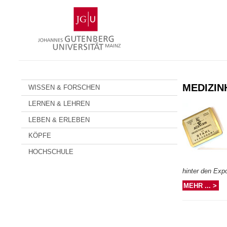
Zum
Johannes
Inhalt
Gutenberg-
springen
Universität
Mainz
MEDIZIN
WISSEN & FORSCHEN
LERNEN & LEHREN
LEBEN & ERLEBEN
KÖPFE
HOCHSCHULE
hinter den Exp
MEHR ... >