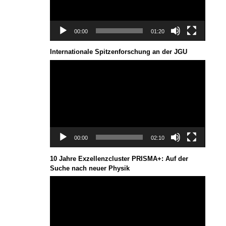
00:00
01:20
Internationale Spitzenforschung an der JGU
Video-
Player
00:00
02:10
10 Jahre Exzellenzcluster PRISMA+: Auf der
Suche nach neuer Physik
Video-
Player