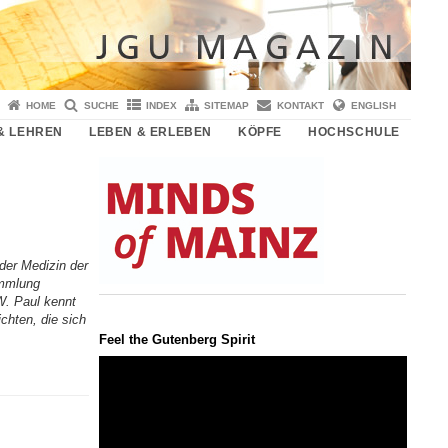
HOME
SUCHE
INDEX
SITEMAP
KONTAKT
ENGLISH
& LEHREN
LEBEN & ERLEBEN
KÖPFE
HOCHSCHULE
 der Medizin der
ammlung
 W. Paul kennt
ichten, die sich
Feel the Gutenberg Spirit
Video-
Player