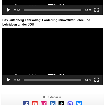
00:00
05:37
Das Gutenberg Lehrkolleg: Förderung innovativer Lehre und
Lehrideen an der JGU
Video-
Player
00:00
04:27
Zusätzliche
Seiten-
JGU Magazin
Name:
Informationen
Facebook
Youtube
Instagram
LinkedIn
TikTok
Mastodon
Bluesky