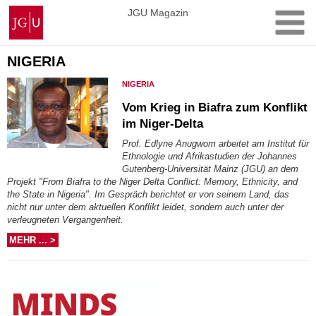
Zum
Johannes
JGU Magazin
Inhalt
Gutenberg-
springen
Universität
Mainz
NIGERIA
NIGERIA
Vom Krieg in Biafra zum Konflikt
im Niger-Delta
Prof. Edlyne Anugwom arbeitet am Institut für
Ethnologie und Afrikastudien der Johannes
Gutenberg-Universität Mainz (JGU) an dem
Projekt "From Biafra to the Niger Delta Conflict: Memory, Ethnicity, and
the State in Nigeria". Im Gespräch berichtet er von seinem Land, das
nicht nur unter dem aktuellen Konflikt leidet, sondern auch unter der
verleugneten Vergangenheit.
MEHR ... >