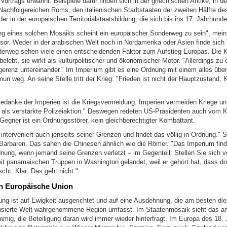
 Vortrags erwähnt. Beispiele dafür finden sich in der griechischen Antike, in d
achfolgereichen Roms, den italienischen Stadtstaaten der zweiten Hälfte de
er in der europäischen Territorialstaatsbildung, die sich bis ins 17. Jahrhunder
ng eines solchen Mosaiks scheint ein europäischer Sonderweg zu sein", mein
sor. Weder in der arabischen Welt noch in Nordamerika oder Asien finde sich 
erweg sehen viele einen entscheidenden Faktor zum Aufstieg Europas. Die 
lebt, sie wirkt als kulturpolitischer und ökonomischer Motor. "Allerdings zu
igerenz untereinander." Im Imperium gibt es eine Ordnung mit einem alles übe
 nun weg. An seine Stelle tritt der Krieg. "Frieden ist nicht der Hauptzustand, K
Gedanke der Imperien ist die Kriegsvermeidung. Imperien vermeiden Kriege unt
g als verstärkte Polizeiaktion." Deswegen redeten US-Präsidenten auch vom
Gegner ist ein Ordnungsstörer, kein gleichberechtigter Kombattant.
nterveniert auch jenseits seiner Grenzen und findet das völlig in Ordnung." S
 Barbaren. Das sahen die Chinesen ähnlich wie die Römer. "Das Imperium finde
dnung, wenn jemand seine Grenzen verletzt – im Gegenteil: Stellen Sie sich v
it panamaischen Truppen in Washington gelandet, weil er gehört hat, dass dor
scht. Klar: Das geht nicht."
n Europäische Union
ung ist auf Ewigkeit ausgerichtet und auf eine Ausdehnung, die am besten di
vilisierte Welt wahrgenommene Region umfasst. Im Staatenmosaik sieht das a
immig, die Beteiligung daran wird immer wieder hinterfragt. Im Europa des 18.