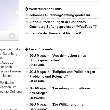
Weiterführende Links
Johannes Gutenberg-Stiftungsprofessur
Video-Aufzeichnungen der Johannes
Gutenberg-Stiftungsprofessur @YouTube
Freunde der Universität Mainz e.V.
Weiter
 quer durch die
Lesen Sie mehr
es Gutenberg-
JGU-Magazin: "Aus dem Leben eines
en
Bundespräsidenten"
ns Auge zu
(10.07.2018)
 ihr noch
tisches Denken
JGU-Magazin: "Religion und Politik bergen
 bleiben.
Probleme und Potenzial"
(02.07.2018)
Politische
hritten" im
JGU-Magazin: "Fesselung und Entfesselung
und die Ordnung
des Krieges"
(26.06.2018)
JGU-Magazin: "Die Willkür und ihre
Bändigung"