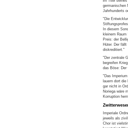
im Titel seines
germanischen N
Jahrhunderts od
"Die Entwicklu
Stiftungsprofes
In diesem Sond
kleinem Raum be
Preis: der Bell
Hüter. Der fällt
diskreditiert."
"Der zentrale 
begreifen Krie
das Böse: Der 
"Das Imperium i
lauern dort die
gar nicht in Or
Noriega wäre m
Korruption herr
Zwitterwese
Imperiale Ordn
jeweils als zi
Chor ist vielst