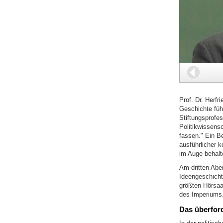
Zurüc
Prof. Dr. Herfr
Geschichte füh
Stiftungsprofe
Politikwissensc
fassen." Ein Be
ausführlicher 
im Auge behalte
Am dritten Abe
Ideengeschicht
größten Hörsaa
des Imperiums.
Das überfor