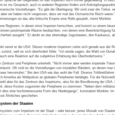
chen Sprache der Gegenwart ist das Imperium noch immer gegenwärtig. In Bezu
 es ins Gespräch, auch in anderen Regionen finden sich Anknüpfungspunkt
anische Vorstellungen. "Es gibt die Überlegung: Wir sind zwar die Türkei, wi
t, aber wir haben nicht vergessen, dass wir mal das Osmanische Reich waren.
rinnerungen an das alte britische Empire eine Rolle gespielt, meint Münkler.
jene Regionen, in denen einst Imperien herrschten, und kommt zu einem beun
können postimperiale Räume beobachten, von denen eine Beeinträchtigung für
cherheit ausgeht." Er denkt an das ehemalige Jugoslawien, den Kaukasus, ab
pekt nennt er die USA: Dieses moderne Imperium ziehe sich gerade aus der Ro
 zurück, weil es sich überfordert fühle. "Ich würde sagen, die Wahl von Dona
 auch eine Reaktion auf die subjektive Erfahrung des Überfordertseins."
in Zentrum und Peripherie unterteilt. "Nicht immer aber werden imperiale Trä
träumt. Oft sind es die Vorstellungen von instabilen Rändern, an denen man i
was hervorrufen." Bei den USA war das wohl der Fall. Diverse Trittbrettfahrer 
h Amerika als Weltpolizei an globalen Peripherien betätigte. Für die Nutznie
wohl aber für das Zentrum des Imperiums, also für die Bevölkerung der USA. 
eit, diese Kosten zugunsten der Peripherie zu stemmen. "Neben dem militärisc
st dies eine hochinteressante Form des Niedergangs", konstatiert Münkler. I
sei Ähnliches geschehen.
ystem der Staaten
system zum Imperium ist der Staat – oder besser: jenes Mosaik von Staate