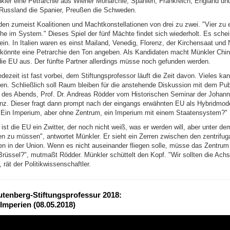
nkler eine Petrarchie aus Wiener Monarchie, Spanien, Frankreich, England u
 Russland die Spanier, Preußen die Schweden.
den zumeist Koalitionen und Machtkonstellationen von drei zu zwei. "Vier zu e
phe im System." Dieses Spiel der fünf Mächte findet sich wiederholt. Es sche
in. In Italien waren es einst Mailand, Venedig, Florenz, der Kirchensaat und 
könnte eine Petrarchie den Ton angeben. Als Kandidaten macht Münkler Chi
ie EU aus. Der fünfte Partner allerdings müsse noch gefunden werden.
ezeit ist fast vorbei, dem Stiftungsprofessor läuft die Zeit davon. Vieles ka
en. Schließlich soll Raum bleiben für die anstehende Diskussion mit dem Pu
des Abends, Prof. Dr. Andreas Rödder vom Historischen Seminar der Johan
inz. Dieser fragt dann prompt nach der eingangs erwähnten EU als Hybridmode
Ein Imperium, aber ohne Zentrum, ein Imperium mit einem Staatensystem?"
ist die EU ein Zwitter, der noch nicht weiß, was er werden will, aber unter d
en zu müssen", antwortet Münkler. Er sieht ein Zerren zwischen den zentrifug
ten in der Union. Wenn es nicht auseinander fliegen solle, müsse das Zentrum
Brüssel?", mutmaßt Rödder. Münkler schüttelt den Kopf. "Wir sollten die Achs
 rät der Politikwissenschaftler.
tenberg-Stiftungsprofessur 2018:
Imperien (08.05.2018)