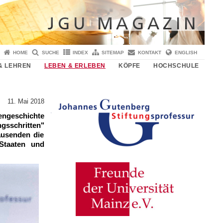
HOME
SUCHE
INDEX
SITEMAP
KONTAKT
ENGLISH
& LEHREN
LEBEN & ERLEBEN
KÖPFE
HOCHSCHULE
11. Mai 2018
eengeschichte
gsschritten"
tausenden die
 Staaten und