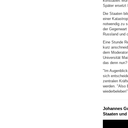
konstatiert Mü
Später ersetzt
Die Staaten bil
einer Katastro
notwendig zu se
der Gegenwart 
Russland und d
Eine Stunde Red
kurz anschneid
dem Moderator 
Universität Ma
das denn nun? 
"Im Augenblick 
sich entscheid
zentralen Kräf
werden. "Also 
wiederbeleben",
Johannes Gu
Staaten und 