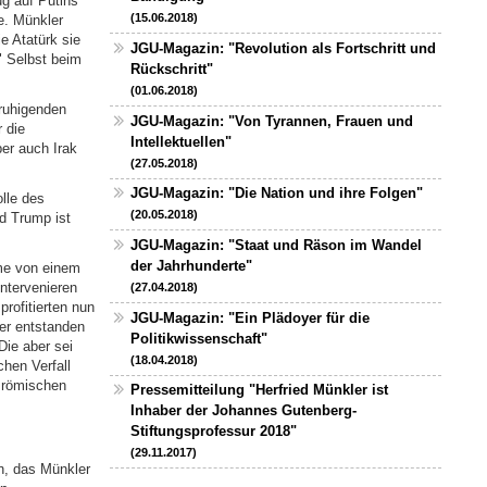
g auf Putins
(15.06.2018)
e. Münkler
e Atatürk sie
JGU-Magazin: "Revolution als Fortschritt und
" Selbst beim
Rückschritt"
(01.06.2018)
ruhigenden
JGU-Magazin: "Von Tyrannen, Frauen und
 die
Intellektuellen"
er auch Irak
(27.05.2018)
JGU-Magazin: "Die Nation und ihre Folgen"
lle des
(20.05.2018)
ld Trump ist
JGU-Magazin: "Staat und Räson im Wandel
der Jahrhunderte"
ume von einem
ntervenieren
(27.04.2018)
profitierten nun
JGU-Magazin: "Ein Plädoyer für die
ßer entstanden
Politikwissenschaft"
Die aber sei
(18.04.2018)
hen Verfall
m römischen
Pressemitteilung "Herfried Münkler ist
Inhaber der Johannes Gutenberg-
Stiftungsprofessur 2018"
(29.11.2017)
n, das Münkler