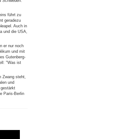
nd Schweden.
ins führt zu
int geradezu
Neapel. Auch in
na und die USA,
nn er nur noch
blikum und mit
nes Gutenberg-
ll: "Was ist
em Zwang steht,
alen und
 gestärkt
e Paris-Berlin