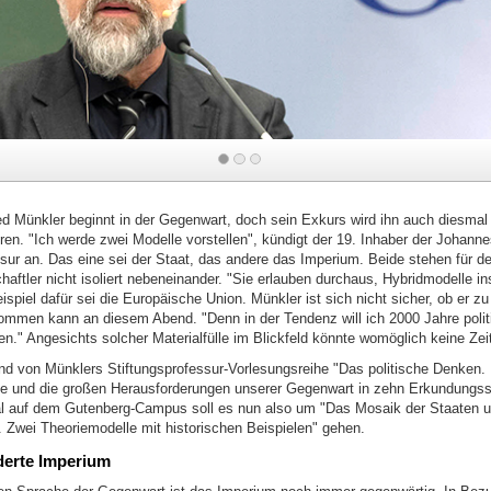
k
ied Münkler beginnt in der Gegenwart, doch sein Exkurs wird ihn auch diesmal
ren. "Ich werde zwei Modelle vorstellen", kündigt der 19. Inhaber der Johann
ssur an. Das eine sei der Staat, das andere das Imperium. Beide stehen für d
haftler nicht isoliert nebeneinander. "Sie erlauben durchaus, Hybridmodelle i
ispiel dafür sei die Europäische Union. Münkler ist sich nicht sicher, ob er zu
kommen kann an diesem Abend. "Denn in der Tendenz will ich 2000 Jahre poli
n." Angesichts solcher Materialfülle im Blickfeld könnte womöglich keine Zeit
nd von Münklers Stiftungsprofessur-Vorlesungsreihe "Das politische Denken. 
e und die großen Herausforderungen unserer Gegenwart in zehn Erkundungssc
l auf dem Gutenberg-Campus soll es nun also um "Das Mosaik der Staaten 
 Zwei Theoriemodelle mit historischen Beispielen" gehen.
derte Imperium