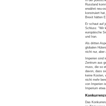
In der politis
Russland kommt
erwähnt neu-osm
konstruiert ha
Brexit hätten E
Er schaut auf 
Schluss: "Wir 
europäische Si
und Iran.
Als dritten As
globalen Hüters
nicht nur, aber
Imperien sind 
Zentrum aus ge
muss, die so et
davon, dass sic
keine Kosten, 
nicht mehr ber
von Imperien i
Imperium etwa 
Konkurrenzs
Das Konkurrenz