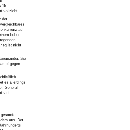
en
s 15.
t vollzieht.
t der
Vergleichbares.
Konkurrenz auf
 einem hohen
rragenden
rieg ist nicht
ereinander. Sie
 Kampf gegen
chließlich
t es allerdings
or, General
t viel
e gesamte
nders aus. Der
 Jahrhunderts