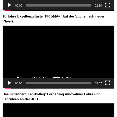
00:00
02:10
10 Jahre Exzellenzcluster PRISMA+: Auf der Suche nach neuer
Physik
Video-
Player
00:00
05:37
Das Gutenberg Lehrkolleg: Förderung innovativer Lehre und
Lehrideen an der JGU
Video-
Player