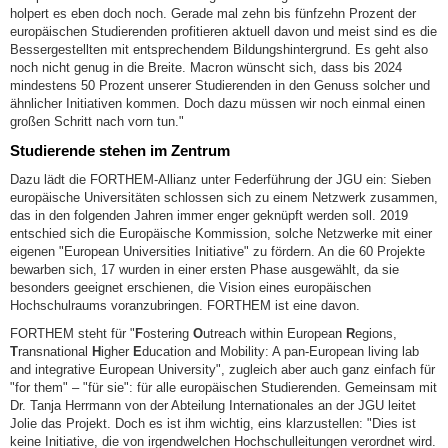
holpert es eben doch noch. Gerade mal zehn bis fünfzehn Prozent der
europäischen Studierenden profitieren aktuell davon und meist sind es die
Bessergestellten mit entsprechendem Bildungshintergrund. Es geht also
noch nicht genug in die Breite. Macron wünscht sich, dass bis 2024
mindestens 50 Prozent unserer Studierenden in den Genuss solcher und
ähnlicher Initiativen kommen. Doch dazu müssen wir noch einmal einen
großen Schritt nach vorn tun."
Studierende stehen im Zentrum
Dazu lädt die FORTHEM-Allianz unter Federführung der JGU ein: Sieben
europäische Universitäten schlossen sich zu einem Netzwerk zusammen,
das in den folgenden Jahren immer enger geknüpft werden soll. 2019
entschied sich die Europäische Kommission, solche Netzwerke mit einer
eigenen "European Universities Initiative" zu fördern. An die 60 Projekte
bewarben sich, 17 wurden in einer ersten Phase ausgewählt, da sie
besonders geeignet erschienen, die Vision eines europäischen
Hochschulraums voranzubringen. FORTHEM ist eine davon.
FORTHEM steht für "
F
ostering
O
utreach within European
R
egions,
T
ransnational
H
igher
E
ducation and Mobility: A pan-European living lab
and integrative European University", zugleich aber auch ganz einfach für
"for them" – "für sie": für alle europäischen Studierenden. Gemeinsam mit
Dr. Tanja Herrmann von der Abteilung Internationales an der JGU leitet
Jolie das Projekt. Doch es ist ihm wichtig, eins klarzustellen: "Dies ist
keine Initiative, die von irgendwelchen Hochschulleitungen verordnet wird.