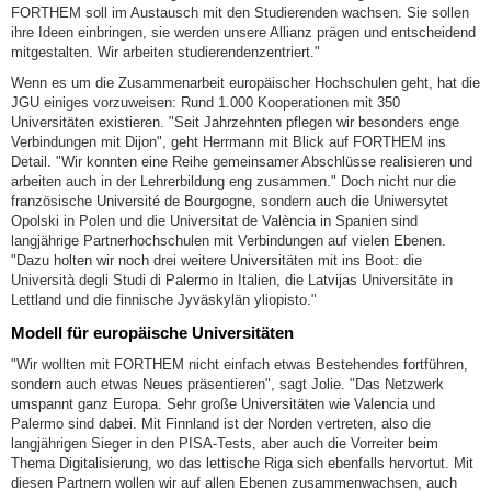
FORTHEM soll im Austausch mit den Studierenden wachsen. Sie sollen
ihre Ideen einbringen, sie werden unsere Allianz prägen und entscheidend
mitgestalten. Wir arbeiten studierendenzentriert."
Wenn es um die Zusammenarbeit europäischer Hochschulen geht, hat die
JGU einiges vorzuweisen: Rund 1.000 Kooperationen mit 350
Universitäten existieren. "Seit Jahrzehnten pflegen wir besonders enge
Verbindungen mit Dijon", geht Herrmann mit Blick auf FORTHEM ins
Detail. "Wir konnten eine Reihe gemeinsamer Abschlüsse realisieren und
arbeiten auch in der Lehrerbildung eng zusammen." Doch nicht nur die
französische Université de Bourgogne, sondern auch die Uniwersytet
Opolski in Polen und die Universitat de València in Spanien sind
langjährige Partnerhochschulen mit Verbindungen auf vielen Ebenen.
"Dazu holten wir noch drei weitere Universitäten mit ins Boot: die
Università degli Studi di Palermo in Italien, die Latvijas Universitāte in
Lettland und die finnische Jyväskylän yliopisto."
Modell für europäische Universitäten
"Wir wollten mit FORTHEM nicht einfach etwas Bestehendes fortführen,
sondern auch etwas Neues präsentieren", sagt Jolie. "Das Netzwerk
umspannt ganz Europa. Sehr große Universitäten wie Valencia und
Palermo sind dabei. Mit Finnland ist der Norden vertreten, also die
langjährigen Sieger in den PISA-Tests, aber auch die Vorreiter beim
Thema Digitalisierung, wo das lettische Riga sich ebenfalls hervortut. Mit
diesen Partnern wollen wir auf allen Ebenen zusammenwachsen, auch