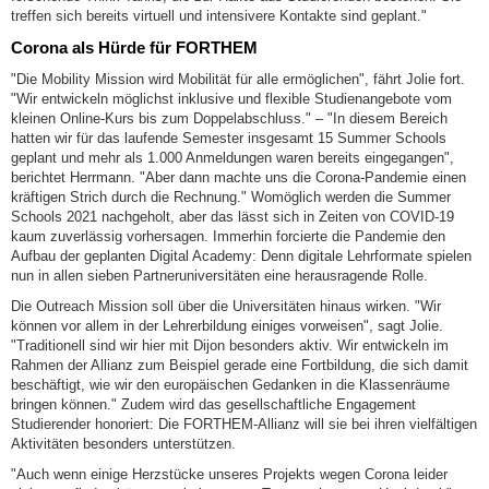
treffen sich bereits virtuell und intensivere Kontakte sind geplant."
Corona als Hürde für FORTHEM
"Die Mobility Mission wird Mobilität für alle ermöglichen", fährt Jolie fort.
"Wir entwickeln möglichst inklusive und flexible Studienangebote vom
kleinen Online-Kurs bis zum Doppelabschluss." – "In diesem Bereich
hatten wir für das laufende Semester insgesamt 15 Summer Schools
geplant und mehr als 1.000 Anmeldungen waren bereits eingegangen",
berichtet Herrmann. "Aber dann machte uns die Corona-Pandemie einen
kräftigen Strich durch die Rechnung." Womöglich werden die Summer
Schools 2021 nachgeholt, aber das lässt sich in Zeiten von COVID-19
kaum zuverlässig vorhersagen. Immerhin forcierte die Pandemie den
Aufbau der geplanten Digital Academy: Denn digitale Lehrformate spielen
nun in allen sieben Partneruniversitäten eine herausragende Rolle.
Die Outreach Mission soll über die Universitäten hinaus wirken. "Wir
können vor allem in der Lehrerbildung einiges vorweisen", sagt Jolie.
"Traditionell sind wir hier mit Dijon besonders aktiv. Wir entwickeln im
Rahmen der Allianz zum Beispiel gerade eine Fortbildung, die sich damit
beschäftigt, wie wir den europäischen Gedanken in die Klassenräume
bringen können." Zudem wird das gesellschaftliche Engagement
Studierender honoriert: Die FORTHEM-Allianz will sie bei ihren vielfältigen
Aktivitäten besonders unterstützen.
"Auch wenn einige Herzstücke unseres Projekts wegen Corona leider