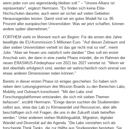
wenn jeder von uns eigenständig bleiben soll." – "Unsere Allianz ist
repräsentativ", ergänzt Herrmann. "Es finden sich keine Elite-
Hochschulen darunter, auch wenn wir sicher auf vielen Gebieten
Herausragendes leisten. Damit sind wir ein gutes Modell für ca. 95
Prozent aller europäischen Universitäten: Was wir jetzt schaffen, können
andere später übernehmen."
FORTHEM steht im Moment noch am Beginn: Für die ersten drei Jahre
bewilligte die EU-Kommission 5 Millionen Euro. "Auf diesen Zeitraum und
über sieben Universitäten verteilt ist das gar nicht mal so viel", meint
Jolie. "Aber wir freuen uns natürlich sehr darüber." Dies soll ein erster
Anschub sein, der dann in eine zweite Phase mündet, die im Rahmen der
neuen ERASMUS-Förderphase von 2021 bis 2027 verortet ist. "Wenn wir
dort ebenfalls erfolgreich sind, werden wir wahrscheinlich noch einmal von
etwas anderen Dimensionen reden können."
Bereits in dieser ersten Phase ist einiges geschehen: So haben sich
neben dem Leitungsgremium drei Mission Boards zu den Bereichen Labs,
Mobility und Outreach konstituiert. "Mit den Labs sind
Forschungsplattformen entstanden, die sich mit sieben Themen
befassen", erzählt Herrmann. "Einige davon suchten die Studierenden
selbst aus, etwa das Lab zu Klimawandel und Ressourcen, aber alle
beschäftigen sich mit Fragen, die uns in der Zukunft stark betreffen
werden." Unter anderem stehen Multilingualität, Migration, digitaler
Wandel und Diversität auf der Agenda. "Die Labs verstehen sich als
forschende Think Tanks, die zur Hälfte aus Studierenden bestehen. Sie