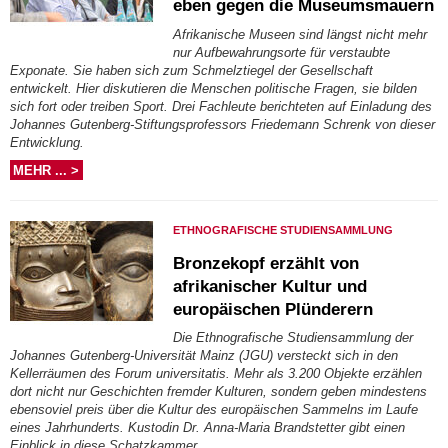
eben gegen die Museumsmauern
Afrikanische Museen sind längst nicht mehr
nur Aufbewahrungsorte für verstaubte
Exponate. Sie haben sich zum Schmelztiegel der Gesellschaft
entwickelt. Hier diskutieren die Menschen politische Fragen, sie bilden
sich fort oder treiben Sport. Drei Fachleute berichteten auf Einladung des
Johannes Gutenberg-Stiftungsprofessors Friedemann Schrenk von dieser
Entwicklung.
MEHR ... >
ETHNOGRAFISCHE STUDIENSAMMLUNG
Bronzekopf erzählt von
afrikanischer Kultur und
europäischen Plünderern
Die Ethnografische Studiensammlung der
Johannes Gutenberg-Universität Mainz (JGU) versteckt sich in den
Kellerräumen des Forum universitatis. Mehr als 3.200 Objekte erzählen
dort nicht nur Geschichten fremder Kulturen, sondern geben mindestens
ebensoviel preis über die Kultur des europäischen Sammelns im Laufe
eines Jahrhunderts. Kustodin Dr. Anna-Maria Brandstetter gibt einen
Einblick in diese Schatzkammer.