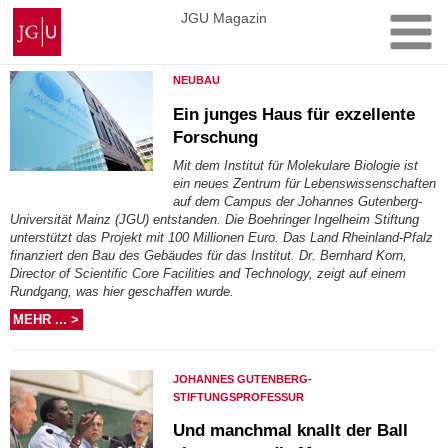
Zum
Johannes
JGU Magazin
Inhalt
Gutenberg-
springen
Universität
NEUBAU
Mainz
Ein junges Haus für exzellente
Forschung
Mit dem Institut für Molekulare Biologie ist
ein neues Zentrum für Lebenswissenschaften
auf dem Campus der Johannes Gutenberg-
Universität Mainz (JGU) entstanden. Die Boehringer Ingelheim Stiftung
unterstützt das Projekt mit 100 Millionen Euro. Das Land Rheinland-Pfalz
finanziert den Bau des Gebäudes für das Institut. Dr. Bernhard Korn,
Director of Scientific Core Facilities and Technology, zeigt auf einem
Rundgang, was hier geschaffen wurde.
MEHR ... >
JOHANNES GUTENBERG-
STIFTUNGSPROFESSUR
Und manchmal knallt der Ball