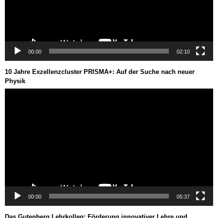
00:00
02:10
10 Jahre Exzellenzcluster PRISMA+: Auf der Suche nach neuer
Physik
Video-
Player
00:00
05:37
Das Gutenberg Lehrkolleg: Förderung innovativer Lehre und