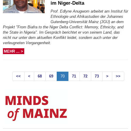
im Niger-Delta
Prof. Edlyne Anugwom arbeitet am Institut für
Ethnologie und Afrikastudien der Johannes
Gutenberg-Universität Mainz (JGU) an dem
Projekt "From Biafra to the Niger Delta Conflict: Memory, Ethnicity, and
the State in Nigeria". Im Gespräch berichtet er von seinem Land, das
nicht nur unter dem aktuellen Konflikt leidet, sondern auch unter der
verleugneten Vergangenheit.
MEHR ... >
<<
<
68
69
70
71
72
73
>
>>