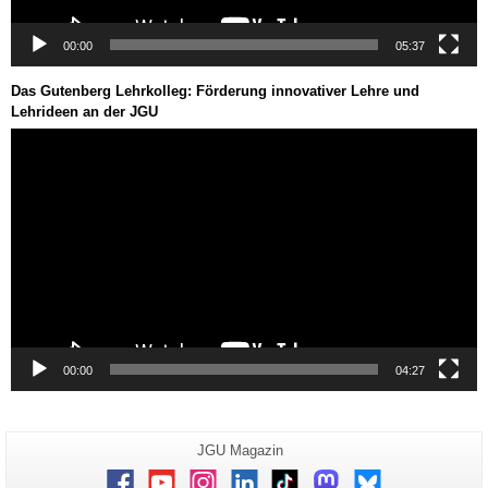
00:00
05:37
Das Gutenberg Lehrkolleg: Förderung innovativer Lehre und
Lehrideen an der JGU
Video-
Player
00:00
04:27
Zusätzliche
Seiten-
JGU Magazin
Name:
Informationen
Facebook
Youtube
Instagram
LinkedIn
TikTok
Mastodon
Bluesky