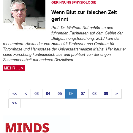
GERINNUNGSPHYSIOLOGIE
Wenn Blut zur falschen Zeit
gerinnt
Prof. Dr. Wolfram Ruf gehört zu den
führenden Fachleuten auf dem Gebiet der
Blutgerinnungsforschung. 2013 kam der
renommierte Alexander von Humboldt-Professor ans Centrum für
Thrombose und Hämostase der Universitätsmedizin Mainz. Hier baut er
seine Forschung kontinuierlich aus und profitiert von der engen
Zusammenarbeit mit anderen Disziplinen.
MEHR ... >
<<
<
03
04
05
06
07
08
09
>
>>