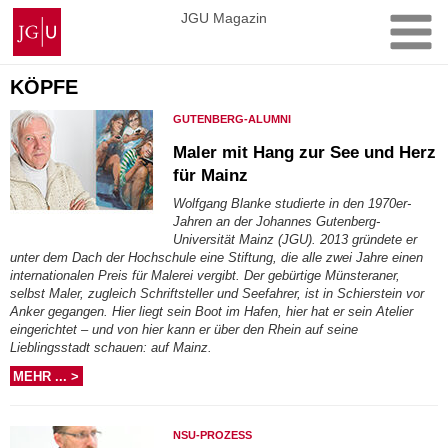
Zum
Johannes
JGU Magazin
Inhalt
Gutenberg-
springen
Universität
Mainz
KÖPFE
GUTENBERG-ALUMNI
Maler mit Hang zur See und Herz
für Mainz
Wolfgang Blanke studierte in den 1970er-
Jahren an der Johannes Gutenberg-
Universität Mainz (JGU). 2013 gründete er
unter dem Dach der Hochschule eine Stiftung, die alle zwei Jahre einen
internationalen Preis für Malerei vergibt. Der gebürtige Münsteraner,
selbst Maler, zugleich Schriftsteller und Seefahrer, ist in Schierstein vor
Anker gegangen. Hier liegt sein Boot im Hafen, hier hat er sein Atelier
eingerichtet – und von hier kann er über den Rhein auf seine
Lieblingsstadt schauen: auf Mainz.
MEHR ... >
NSU-PROZESS